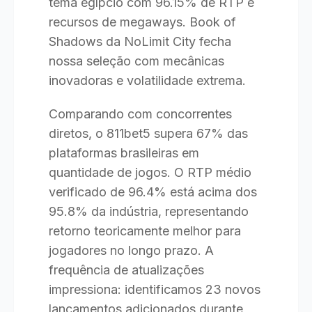
tema egípcio com 96.15% de RTP e
recursos de megaways. Book of
Shadows da NoLimit City fecha
nossa seleção com mecânicas
inovadoras e volatilidade extrema.
Comparando com concorrentes
diretos, o 811bet5 supera 67% das
plataformas brasileiras em
quantidade de jogos. O RTP médio
verificado de 96.4% está acima dos
95.8% da indústria, representando
retorno teoricamente melhor para
jogadores no longo prazo. A
frequência de atualizações
impressiona: identificamos 23 novos
lançamentos adicionados durante