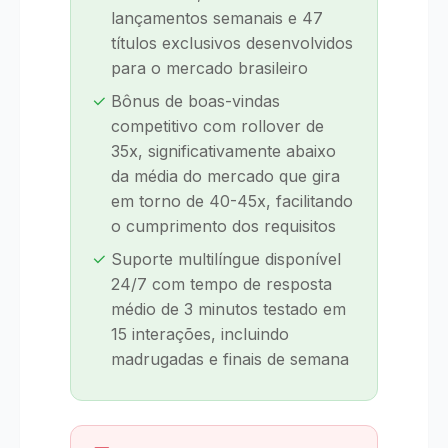
lançamentos semanais e 47
títulos exclusivos desenvolvidos
para o mercado brasileiro
Bônus de boas-vindas
competitivo com rollover de
35x, significativamente abaixo
da média do mercado que gira
em torno de 40-45x, facilitando
o cumprimento dos requisitos
Suporte multilíngue disponível
24/7 com tempo de resposta
médio de 3 minutos testado em
15 interações, incluindo
madrugadas e finais de semana