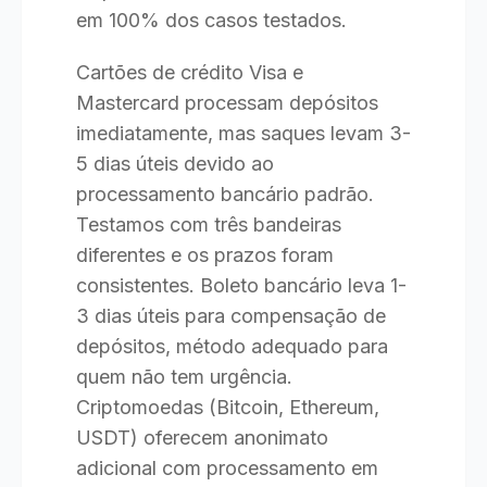
em 100% dos casos testados.
Cartões de crédito Visa e
Mastercard processam depósitos
imediatamente, mas saques levam 3-
5 dias úteis devido ao
processamento bancário padrão.
Testamos com três bandeiras
diferentes e os prazos foram
consistentes. Boleto bancário leva 1-
3 dias úteis para compensação de
depósitos, método adequado para
quem não tem urgência.
Criptomoedas (Bitcoin, Ethereum,
USDT) oferecem anonimato
adicional com processamento em