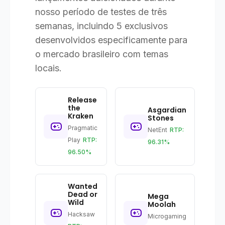
nosso período de testes de três
semanas, incluindo 5 exclusivos
desenvolvidos especificamente para
o mercado brasileiro com temas
locais.
Release
the
Asgardian
Kraken
Stones
Pragmatic
NetEnt
RTP:
Play
RTP:
96.31%
96.50%
Wanted
Dead or
Mega
Wild
Moolah
Hacksaw
Microgaming