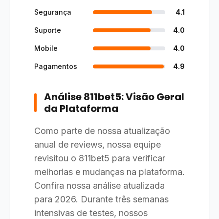
Segurança
4.1
Suporte
4.0
Mobile
4.0
Pagamentos
4.9
Análise 811bet5: Visão Geral
da Plataforma
Como parte de nossa atualização
anual de reviews, nossa equipe
revisitou o 811bet5 para verificar
melhorias e mudanças na plataforma.
Confira nossa análise atualizada
para 2026. Durante três semanas
intensivas de testes, nossos