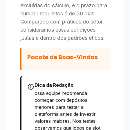
excluídas do cálculo, e o prazo para
cumprir requisitos é de 30 dias.
Comparado com práticas do setor,
consideramos essas condições
justas e dentro dos padrões éticos.
Pacote de Boas-Vindas
Dica da Redação
ossa equipe recomenda
começar com depósitos
menores para testar a
plataforma antes de investir
valores maiores. Nos testes,
observamos que jogos de slot