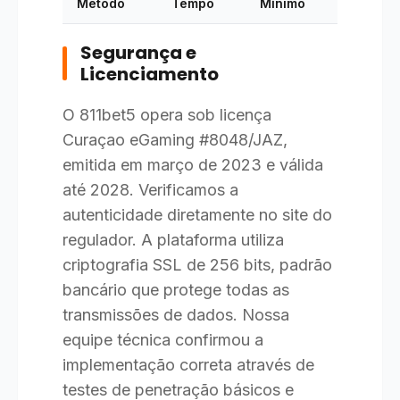
Método
Tempo
Mínimo
Segurança e
Licenciamento
O 811bet5 opera sob licença
Curaçao eGaming #8048/JAZ,
emitida em março de 2023 e válida
até 2028. Verificamos a
autenticidade diretamente no site do
regulador. A plataforma utiliza
criptografia SSL de 256 bits, padrão
bancário que protege todas as
transmissões de dados. Nossa
equipe técnica confirmou a
implementação correta através de
testes de penetração básicos e