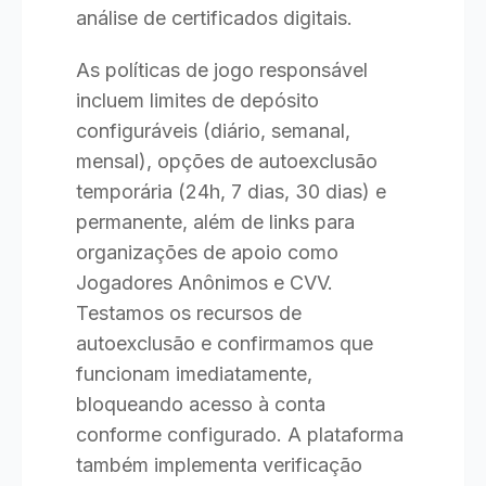
análise de certificados digitais.
As políticas de jogo responsável
incluem limites de depósito
configuráveis (diário, semanal,
mensal), opções de autoexclusão
temporária (24h, 7 dias, 30 dias) e
permanente, além de links para
organizações de apoio como
Jogadores Anônimos e CVV.
Testamos os recursos de
autoexclusão e confirmamos que
funcionam imediatamente,
bloqueando acesso à conta
conforme configurado. A plataforma
também implementa verificação