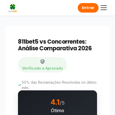
Entrar
811bet5 vs Concorrentes:
Análise Comparativa 2026
Verificado e Aprovado
50% das Reclamações Resolvidas no último
mês
4.1
/5
Ótimo