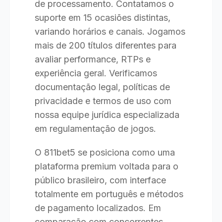
de processamento. Contatamos o
suporte em 15 ocasiões distintas,
variando horários e canais. Jogamos
mais de 200 títulos diferentes para
avaliar performance, RTPs e
experiência geral. Verificamos
documentação legal, políticas de
privacidade e termos de uso com
nossa equipe jurídica especializada
em regulamentação de jogos.
O 811bet5 se posiciona como uma
plataforma premium voltada para o
público brasileiro, com interface
totalmente em português e métodos
de pagamento localizados. Em
comparação com concorrentes