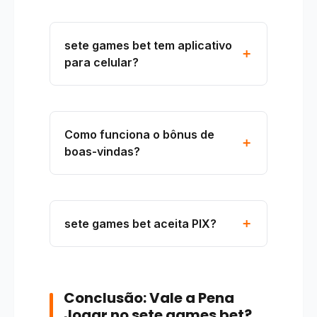
sete games bet tem aplicativo
para celular?
Como funciona o bônus de
boas-vindas?
sete games bet aceita PIX?
Conclusão: Vale a Pena
Jogar no sete games bet?