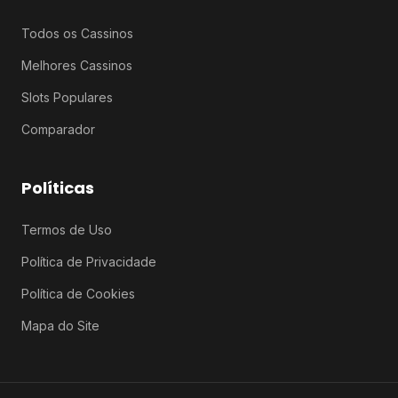
Todos os Cassinos
Melhores Cassinos
Slots Populares
Comparador
Políticas
Termos de Uso
Política de Privacidade
Política de Cookies
Mapa do Site