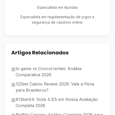
Especialista em Apostas
Especialista em regulamentação de jogos e
segurança de cassinos online.
Artigos Relacionados
to game vs Concorrentes: Análise
Comparativa 2026
122bet Casino Review 2026: Vale a Pena
para Brasileiros?
813bet44: Nota 4.3/5 em Nossa Avaliação
Completa 2026
BigWin Cassino: Análise Completa 2026 para