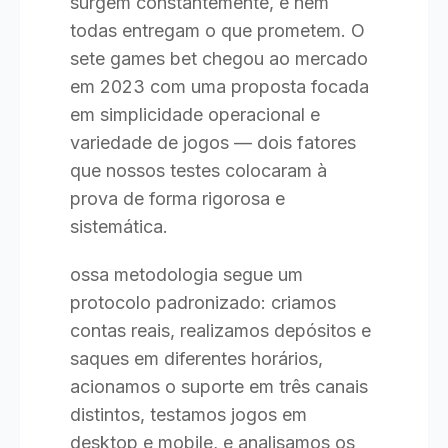
surgem constantemente, e nem
todas entregam o que prometem. O
sete games bet chegou ao mercado
em 2023 com uma proposta focada
em simplicidade operacional e
variedade de jogos — dois fatores
que nossos testes colocaram à
prova de forma rigorosa e
sistemática.
ossa metodologia segue um
protocolo padronizado: criamos
contas reais, realizamos depósitos e
saques em diferentes horários,
acionamos o suporte em três canais
distintos, testamos jogos em
desktop e mobile, e analisamos os