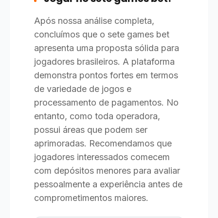
Após nossa análise completa,
concluímos que o sete games bet
apresenta uma proposta sólida para
jogadores brasileiros. A plataforma
demonstra pontos fortes em termos
de variedade de jogos e
processamento de pagamentos. No
entanto, como toda operadora,
possui áreas que podem ser
aprimoradas. Recomendamos que
jogadores interessados comecem
com depósitos menores para avaliar
pessoalmente a experiência antes de
comprometimentos maiores.