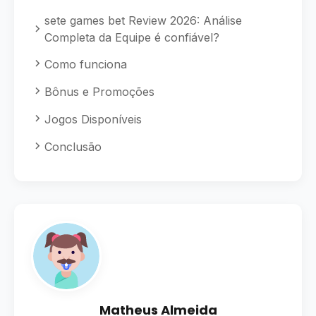
sete games bet Review 2026: Análise
Completa da Equipe é confiável?
Como funciona
Bônus e Promoções
Jogos Disponíveis
Conclusão
Matheus Almeida