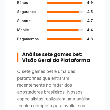
Bônus
4.9
Segurança
4.5
Suporte
4.7
Mobile
4.4
Pagamentos
4.8
Análise sete games bet:
Visão Geral da Plataforma
O sete games bet é uma das
plataformas que entraram
recentemente no radar dos
apostadores brasileiros. Nossos
especialistas realizaram uma análise
técnica completa para avaliar sua