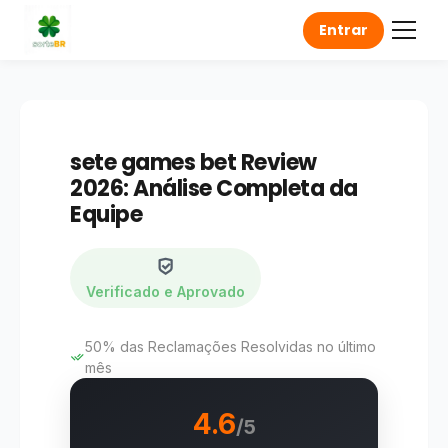
Entrar
sete games bet Review
2026: Análise Completa da
Equipe
Verificado e Aprovado
50% das Reclamações Resolvidas no último
mês
4.6
/5