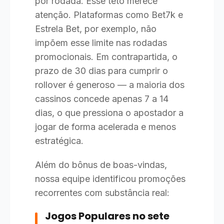
por rodada. Esse teto merece
atenção. Plataformas como Bet7k e
Estrela Bet, por exemplo, não
impõem esse limite nas rodadas
promocionais. Em contrapartida, o
prazo de 30 dias para cumprir o
rollover é generoso — a maioria dos
cassinos concede apenas 7 a 14
dias, o que pressiona o apostador a
jogar de forma acelerada e menos
estratégica.
Além do bônus de boas-vindas,
nossa equipe identificou promoções
recorrentes com substância real:
Jogos Populares no sete