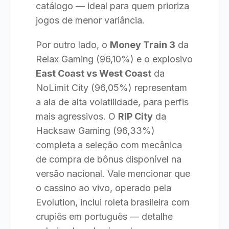
catálogo — ideal para quem prioriza
jogos de menor variância.
Por outro lado, o
Money Train 3
da
Relax Gaming (96,10%) e o explosivo
East Coast vs West Coast
da
NoLimit City (96,05%) representam
a ala de alta volatilidade, para perfis
mais agressivos. O
RIP City
da
Hacksaw Gaming (96,33%)
completa a seleção com mecânica
de compra de bônus disponível na
versão nacional. Vale mencionar que
o cassino ao vivo, operado pela
Evolution, inclui roleta brasileira com
crupiês em português — detalhe