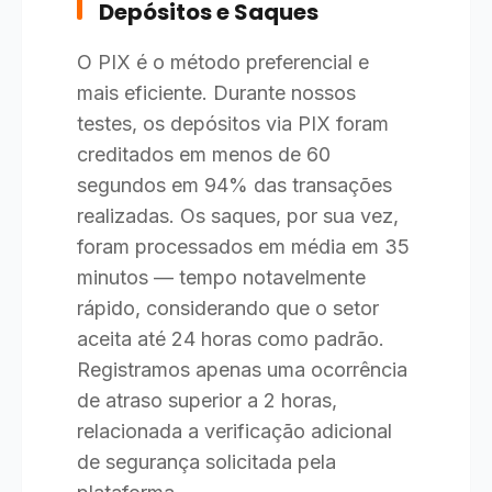
Depósitos e Saques
O PIX é o método preferencial e
mais eficiente. Durante nossos
testes, os depósitos via PIX foram
creditados em menos de 60
segundos em 94% das transações
realizadas. Os saques, por sua vez,
foram processados em média em 35
minutos — tempo notavelmente
rápido, considerando que o setor
aceita até 24 horas como padrão.
Registramos apenas uma ocorrência
de atraso superior a 2 horas,
relacionada a verificação adicional
de segurança solicitada pela