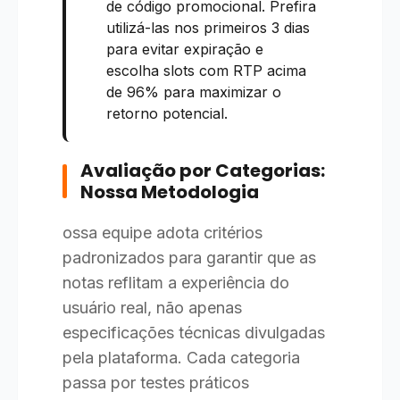
de código promocional. Prefira
utilizá-las nos primeiros 3 dias
para evitar expiração e
escolha slots com RTP acima
de 96% para maximizar o
retorno potencial.
Avaliação por Categorias:
Nossa Metodologia
ossa equipe adota critérios
padronizados para garantir que as
notas reflitam a experiência do
usuário real, não apenas
especificações técnicas divulgadas
pela plataforma. Cada categoria
passa por testes práticos