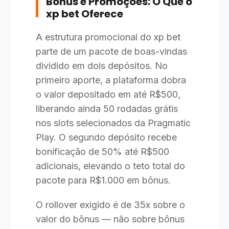
Bônus e Promoções: O Que o
xp bet Oferece
A estrutura promocional do xp bet
parte de um pacote de boas-vindas
dividido em dois depósitos. No
primeiro aporte, a plataforma dobra
o valor depositado em até R$500,
liberando ainda 50 rodadas grátis
nos slots selecionados da Pragmatic
Play. O segundo depósito recebe
bonificação de 50% até R$500
adicionais, elevando o teto total do
pacote para R$1.000 em bônus.
O rollover exigido é de 35x sobre o
valor do bônus — não sobre bônus