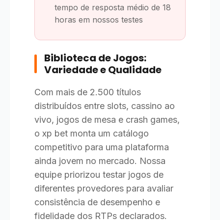
tempo de resposta médio de 18
horas em nossos testes
Biblioteca de Jogos:
Variedade e Qualidade
Com mais de 2.500 títulos
distribuídos entre slots, cassino ao
vivo, jogos de mesa e crash games,
o xp bet monta um catálogo
competitivo para uma plataforma
ainda jovem no mercado. Nossa
equipe priorizou testar jogos de
diferentes provedores para avaliar
consistência de desempenho e
fidelidade dos RTPs declarados.