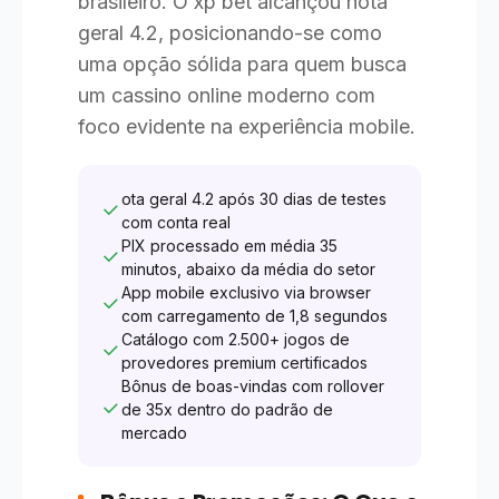
brasileiro. O xp bet alcançou nota
geral 4.2, posicionando-se como
uma opção sólida para quem busca
um cassino online moderno com
foco evidente na experiência mobile.
ota geral 4.2 após 30 dias de testes
com conta real
PIX processado em média 35
minutos, abaixo da média do setor
App mobile exclusivo via browser
com carregamento de 1,8 segundos
Catálogo com 2.500+ jogos de
provedores premium certificados
Bônus de boas-vindas com rollover
de 35x dentro do padrão de
mercado