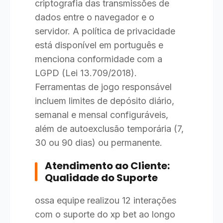
criptografia das transmissões de
dados entre o navegador e o
servidor. A política de privacidade
está disponível em português e
menciona conformidade com a
LGPD (Lei 13.709/2018).
Ferramentas de jogo responsável
incluem limites de depósito diário,
semanal e mensal configuráveis,
além de autoexclusão temporária (7,
30 ou 90 dias) ou permanente.
Atendimento ao Cliente:
Qualidade do Suporte
ossa equipe realizou 12 interações
com o suporte do xp bet ao longo