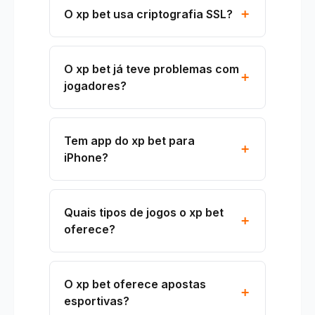
O xp bet usa criptografia SSL?
O xp bet já teve problemas com
jogadores?
Tem app do xp bet para
iPhone?
Quais tipos de jogos o xp bet
oferece?
O xp bet oferece apostas
esportivas?