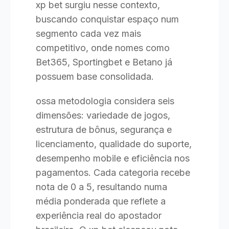
xp bet surgiu nesse contexto,
buscando conquistar espaço num
segmento cada vez mais
competitivo, onde nomes como
Bet365, Sportingbet e Betano já
possuem base consolidada.
ossa metodologia considera seis
dimensões: variedade de jogos,
estrutura de bônus, segurança e
licenciamento, qualidade do suporte,
desempenho mobile e eficiência nos
pagamentos. Cada categoria recebe
nota de 0 a 5, resultando numa
média ponderada que reflete a
experiência real do apostador