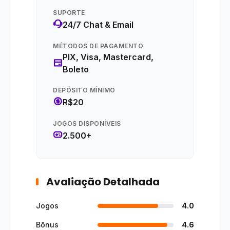
SUPORTE
24/7 Chat & Email
MÉTODOS DE PAGAMENTO
PIX, Visa, Mastercard,
Boleto
DEPÓSITO MÍNIMO
R$20
JOGOS DISPONÍVEIS
2.500+
Avaliação Detalhada
Jogos
4.0
Bônus
4.6