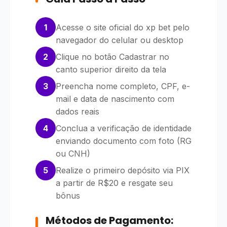
1
Acesse o site oficial do xp bet pelo
navegador do celular ou desktop
2
Clique no botão Cadastrar no
canto superior direito da tela
3
Preencha nome completo, CPF, e-
mail e data de nascimento com
dados reais
4
Conclua a verificação de identidade
enviando documento com foto (RG
ou CNH)
5
Realize o primeiro depósito via PIX
a partir de R$20 e resgate seu
bônus
Métodos de Pagamento: