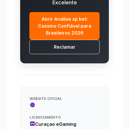
Excelente
Abrir Análise xp bet:
Cassino Confiável para
Brasileiros 2026
Reclamar
WEBSITE OFICIAL
LICENCIAMENTO
Curaçao eGaming