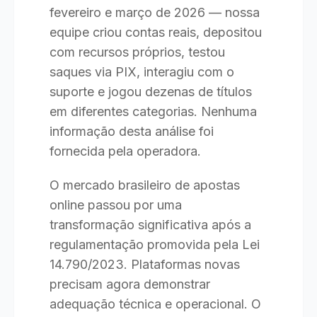
fevereiro e março de 2026 — nossa
equipe criou contas reais, depositou
com recursos próprios, testou
saques via PIX, interagiu com o
suporte e jogou dezenas de títulos
em diferentes categorias. Nenhuma
informação desta análise foi
fornecida pela operadora.
O mercado brasileiro de apostas
online passou por uma
transformação significativa após a
regulamentação promovida pela Lei
14.790/2023. Plataformas novas
precisam agora demonstrar
adequação técnica e operacional. O