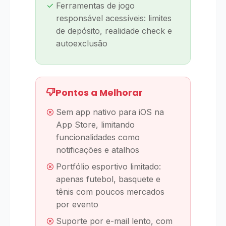
Ferramentas de jogo
responsável acessíveis: limites
de depósito, realidade check e
autoexclusão
Pontos a Melhorar
Sem app nativo para iOS na
App Store, limitando
funcionalidades como
notificações e atalhos
Portfólio esportivo limitado:
apenas futebol, basquete e
tênis com poucos mercados
por evento
Suporte por e-mail lento, com