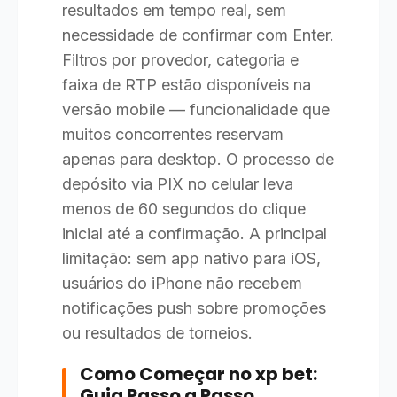
resultados em tempo real, sem
necessidade de confirmar com Enter.
Filtros por provedor, categoria e
faixa de RTP estão disponíveis na
versão mobile — funcionalidade que
muitos concorrentes reservam
apenas para desktop. O processo de
depósito via PIX no celular leva
menos de 60 segundos do clique
inicial até a confirmação. A principal
limitação: sem app nativo para iOS,
usuários do iPhone não recebem
notificações push sobre promoções
ou resultados de torneios.
Como Começar no xp bet:
Guia Passo a Passo