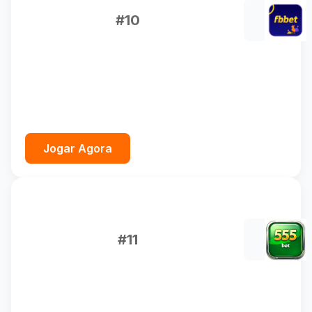
#10
Jogar Agora
Ver Análise
#11