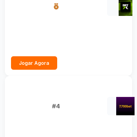
Jogar Agora
Ver Análise
#4