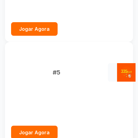
Jogar Agora
Ver Análise
#5
Jogar Agora
Ver Análise