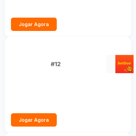
Jogar Agora
Ver Análise
#12
Jogar Agora
Ver Análise