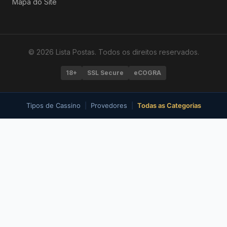
Mapa do Site
© 2026 Lista Postas. Todos os direitos reservados.
18+
SSL Secure
eCOGRA
Tipos de Cassino
|
Provedores
|
Todas as Categorias