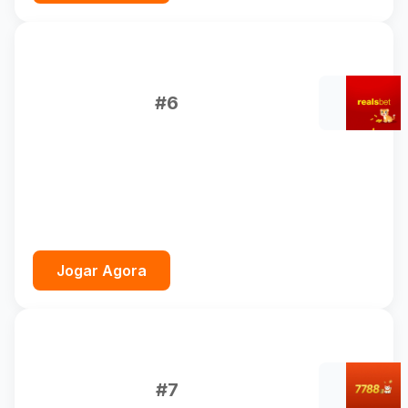
#6
Jogar Agora
Ver Análise
#7