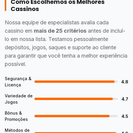
Como Escolhemos os Melhores
Cassinos
Nossa equipe de especialistas avalia cada
cassino em
mais de 25 critérios
antes de incluí-
lo em nossa lista. Testamos pessoalmente
depósitos, jogos, saques e suporte ao cliente
para garantir que você tenha a melhor experiência
possível.
Segurança &
4.8
Licença
Variedade de
4.7
Jogos
Bônus &
4.5
Promoções
Métodos de