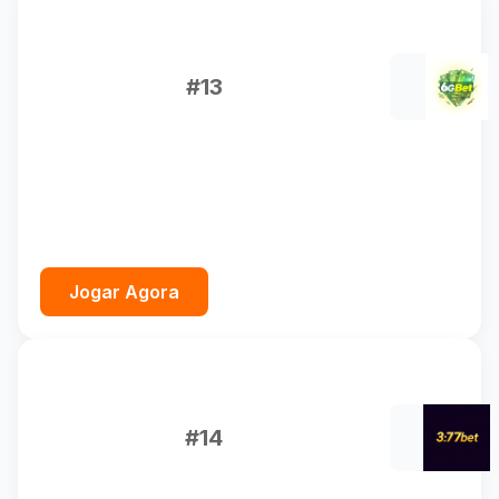
#13
Jogar Agora
Ver Análise
#14