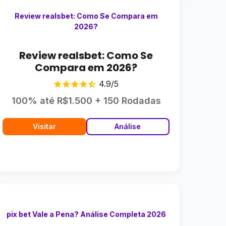
Review realsbet: Como Se Compara em
2026?
Review realsbet: Como Se
Compara em 2026?
4.9/5
100% até R$1.500 + 150 Rodadas
Visitar
Análise
pix bet Vale a Pena? Análise Completa 2026