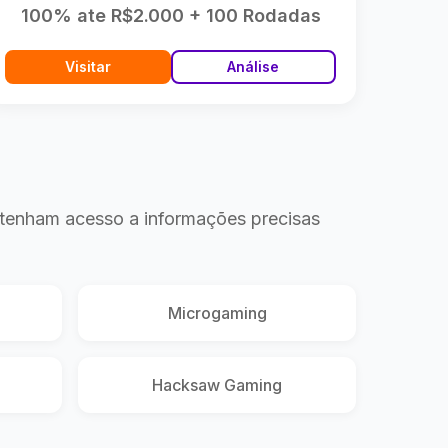
100% ate R$2.000 + 100 Rodadas
Visitar
Análise
 tenham acesso a informações precisas
Microgaming
Hacksaw Gaming