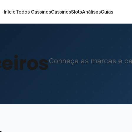
Início
Todos Cassinos
Cassinos
Slots
Análises
Guias
eiros
Conheça as marcas e cas