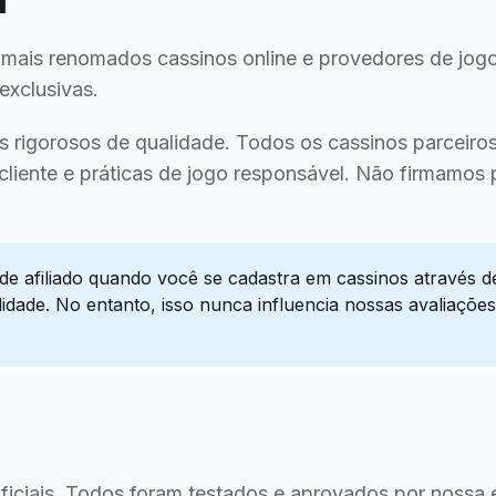
a
s mais renomados cassinos online e provedores de jog
exclusivas.
os rigorosos de qualidade. Todos os cassinos parceir
 cliente e práticas de jogo responsável. Não firmamo
afiliado quando você se cadastra em cassinos através de 
alidade. No entanto, isso nunca influencia nossas avaliaçõ
ficiais. Todos foram testados e aprovados por nossa