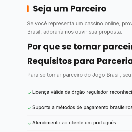
Seja um Parceiro
Se você representa um cassino online, pro
Brasil, adoraríamos ouvir sua proposta.
Por que se tornar parcei
Requisitos para Parceri
Para se tornar parceiro do Jogo Brasil, seu
Licença válida de órgão regulador reconheci
Suporte a métodos de pagamento brasileiros
Atendimento ao cliente em português