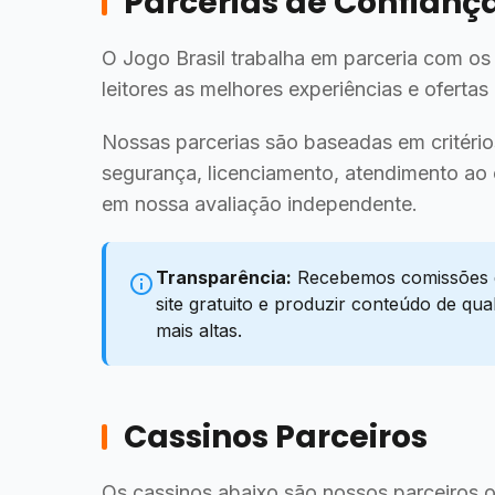
Parcerias de Confianç
O Jogo Brasil trabalha em parceria com o
leitores as melhores experiências e ofertas 
Nossas parcerias são baseadas em critéri
segurança, licenciamento, atendimento ao
em nossa avaliação independente.
Transparência:
Recebemos comissões de 
site gratuito e produzir conteúdo de qu
mais altas.
Cassinos Parceiros
Os cassinos abaixo são nossos parceiros o