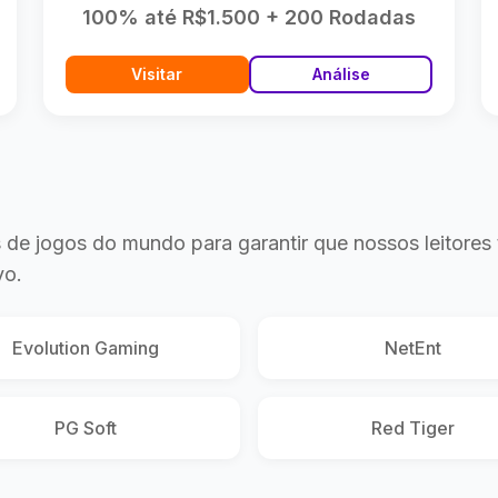
100% até R$1.500 + 200 Rodadas
Visitar
Análise
 de jogos do mundo para garantir que nossos leitores
vo.
Evolution Gaming
NetEnt
PG Soft
Red Tiger