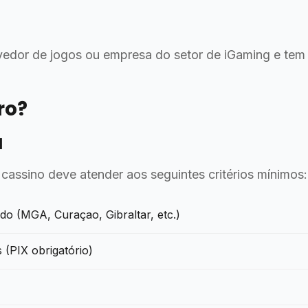
vedor de jogos ou empresa do setor de iGaming e tem 
ro?
a
 cassino deve atender aos seguintes critérios mínimos:
do (MGA, Curaçao, Gibraltar, etc.)
 (PIX obrigatório)