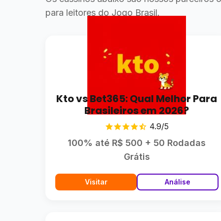
para leitores do Jogo Brasil.
Kto vs Bet365: Qual Melhor Para
Brasileiros em 2026?
4.9/5
100% até R$ 500 + 50 Rodadas
Grátis
Visitar
Análise