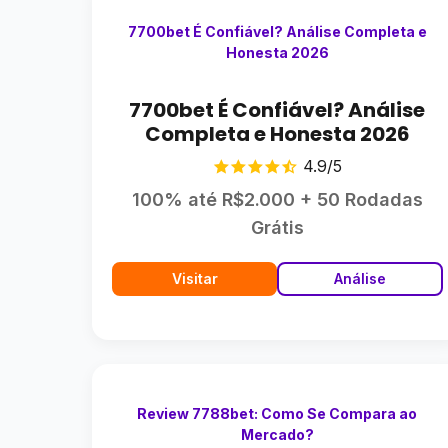
7700bet É Confiável? Análise Completa e
Honesta 2026
7700bet É Confiável? Análise
Completa e Honesta 2026
4.9/5
100% até R$2.000 + 50 Rodadas
Grátis
Visitar
Análise
Review 7788bet: Como Se Compara ao
Mercado?