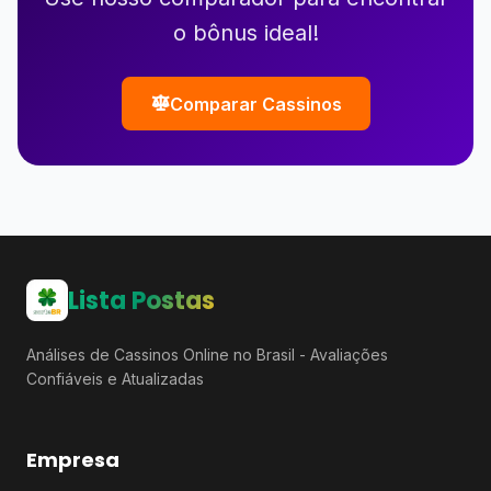
o bônus ideal!
Comparar Cassinos
Lista Postas
Análises de Cassinos Online no Brasil - Avaliações
Confiáveis e Atualizadas
Empresa