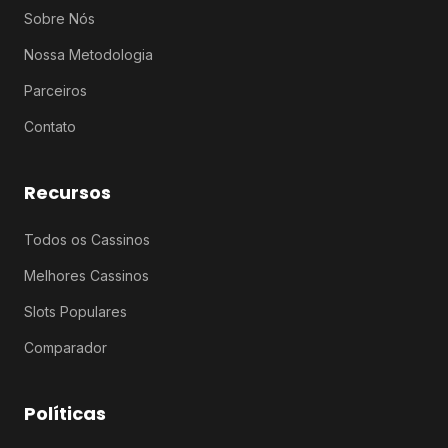
Sobre Nós
Nossa Metodologia
Parceiros
Contato
Recursos
Todos os Cassinos
Melhores Cassinos
Slots Populares
Comparador
Políticas