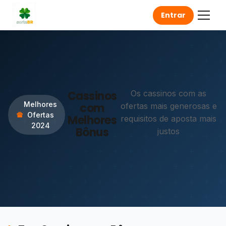
Entrar
Cassinos
Os cassinos com as
Melhores
com
ofertas mais generosas e
Ofertas
Melhores
requisitos de aposta mais
2024
Bônus
justos