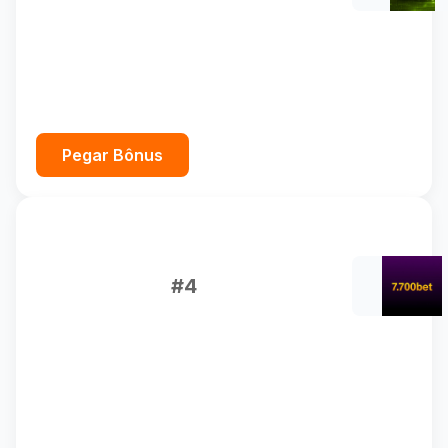
Pegar Bônus
Ver Análise
#4