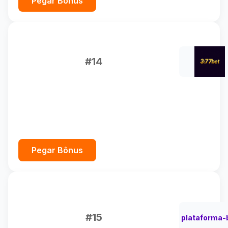
Pegar Bônus
Ver Análise
#14
Pegar Bônus
Ver Análise
#15
plataforma-