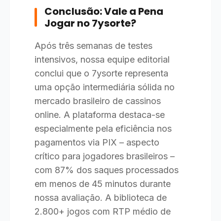
Conclusão: Vale a Pena
Jogar no 7ysorte?
Após três semanas de testes
intensivos, nossa equipe editorial
conclui que o 7ysorte representa
uma opção intermediária sólida no
mercado brasileiro de cassinos
online. A plataforma destaca-se
especialmente pela eficiência nos
pagamentos via PIX – aspecto
crítico para jogadores brasileiros –
com 87% dos saques processados
em menos de 45 minutos durante
nossa avaliação. A biblioteca de
2.800+ jogos com RTP médio de