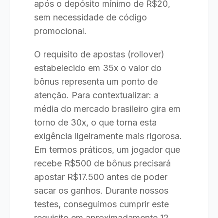
após o depósito mínimo de R$20,
sem necessidade de código
promocional.
O requisito de apostas (rollover)
estabelecido em 35x o valor do
bônus representa um ponto de
atenção. Para contextualizar: a
média do mercado brasileiro gira em
torno de 30x, o que torna esta
exigência ligeiramente mais rigorosa.
Em termos práticos, um jogador que
recebe R$500 de bônus precisará
apostar R$17.500 antes de poder
sacar os ganhos. Durante nossos
testes, conseguimos cumprir este
requisito em aproximadamente 12