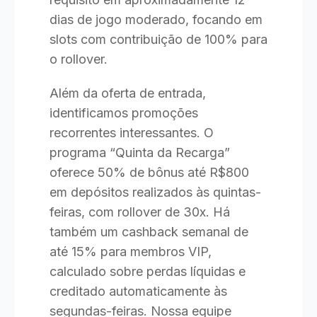
dias de jogo moderado, focando em
slots com contribuição de 100% para
o rollover.
Além da oferta de entrada,
identificamos promoções
recorrentes interessantes. O
programa “Quinta da Recarga”
oferece 50% de bônus até R$800
em depósitos realizados às quintas-
feiras, com rollover de 30x. Há
também um cashback semanal de
até 15% para membros VIP,
calculado sobre perdas líquidas e
creditado automaticamente às
segundas-feiras. Nossa equipe