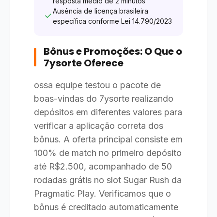
resposta médio de 2 minutos
Ausência de licença brasileira
específica conforme Lei 14.790/2023
Bônus e Promoções: O Que o
7ysorte Oferece
ossa equipe testou o pacote de
boas-vindas do 7ysorte realizando
depósitos em diferentes valores para
verificar a aplicação correta dos
bônus. A oferta principal consiste em
100% de match no primeiro depósito
até R$2.500, acompanhado de 50
rodadas grátis no slot Sugar Rush da
Pragmatic Play. Verificamos que o
bônus é creditado automaticamente