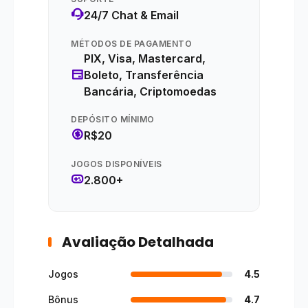
24/7 Chat & Email
MÉTODOS DE PAGAMENTO
PIX, Visa, Mastercard,
Boleto, Transferência
Bancária, Criptomoedas
DEPÓSITO MÍNIMO
R$20
JOGOS DISPONÍVEIS
2.800+
Avaliação Detalhada
Jogos
4.5
Bônus
4.7