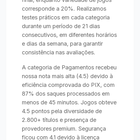
corresponde a 20%. Realizamos
testes práticos em cada categoria
durante um período de 21 dias
consecutivos, em diferentes horários
e dias da semana, para garantir
consistência nas avaliações.
A categoria de Pagamentos recebeu
nossa nota mais alta (4.5) devido à
eficiência comprovada do PIX, com
87% dos saques processados em
menos de 45 minutos. Jogos obteve
4.5 pontos pela diversidade de
2.800+ títulos e presença de
provedores premium. Segurança
ficou com 4.1 devido à licença