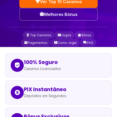
Ver Top 10 Cassinos
Melhores Bônus
Top Cassinos
Jogos
Bônus
Pagamentos
Como Jogar
FAQ
100% Seguro
Cassinos Licenciados
PIX Instantâneo
Depósitos em Segundos
Bônus Exclusivos