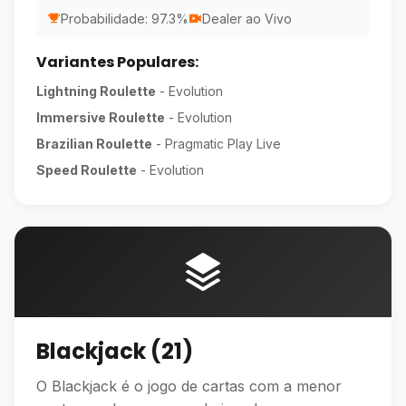
Probabilidade: 97.3%
Dealer ao Vivo
Variantes Populares:
Lightning Roulette
- Evolution
Immersive Roulette
- Evolution
Brazilian Roulette
- Pragmatic Play Live
Speed Roulette
- Evolution
Blackjack (21)
O Blackjack é o jogo de cartas com a menor