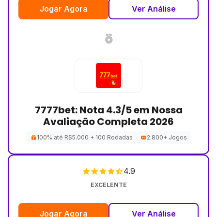
Jogar Agora
Ver Análise
7777bet: Nota 4.3/5 em Nossa
Avaliação Completa 2026
100% até R$5.000 + 100 Rodadas
2.800+ Jogos
4.9
EXCELENTE
Jogar Agora
Ver Análise