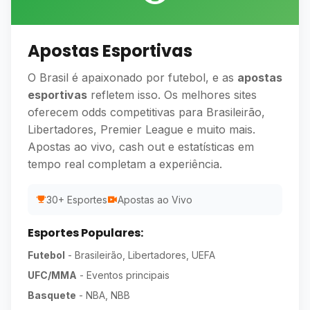
Apostas Esportivas
O Brasil é apaixonado por futebol, e as
apostas
esportivas
refletem isso. Os melhores sites
oferecem odds competitivas para Brasileirão,
Libertadores, Premier League e muito mais.
Apostas ao vivo, cash out e estatísticas em
tempo real completam a experiência.
30+ Esportes
Apostas ao Vivo
Esportes Populares:
Futebol
- Brasileirão, Libertadores, UEFA
UFC/MMA
- Eventos principais
Basquete
- NBA, NBB