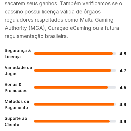
sacarem seus ganhos. Também verificamos se o
cassino possui licença válida de órgãos
reguladores respeitados como Malta Gaming
Authority (MGA), Curaçao eGaming ou a futura
regulamentação brasileira.
Segurança &
4.8
Licença
Variedade de
4.7
Jogos
Bônus &
4.5
Promoções
Métodos de
4.9
Pagamento
Suporte ao
4.6
Cliente