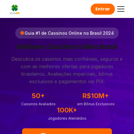
Entrar
Guia #1 de Cassinos Online no Brasil 2024
Melhores Cassinos Online Brasil
Descubra os cassinos mais confiáveis, seguros e
com as melhores ofertas para jogadores
brasileiros. Avaliações imparciais, bônus
exclusivos e pagamentos via PIX.
50+
R$10M+
Cassinos Avaliados
em Bônus Exclusivos
100K+
Jogadores Atendidos