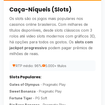
Caça-Níqueis (Slots)
Os slots são os jogos mais populares nos
cassinos online brasileiros. Com milhares de
títulos disponíveis, desde slots clássicos com 3
rolos até video slots modernos com gráficos 3D,
há opções para todos os gostos. Os
slots com
jackpot progressivo
podem pagar prêmios de
milhões de reais.
RTP médio: 96%
5.000+ títulos
Slots Populares:
Gates of Olympus
- Pragmatic Play
Sweet Bonanza
- Pragmatic Play
Fortune Tiger
- PG Soft
Big Bass Bonanza
- Pragmatic Play