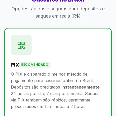
Opções rápidas e seguras para depósitos e
saques em reais (R$)
PIX
RECOMENDADO
O PIX é disparado o melhor método de
pagamento para cassinos online no Brasil.
Depósitos são creditados
instantaneamente
24 horas por dia, 7 dias por semana. Saques
via PIX também são rápidos, geralmente
processados em 15 minutos a 2 horas.