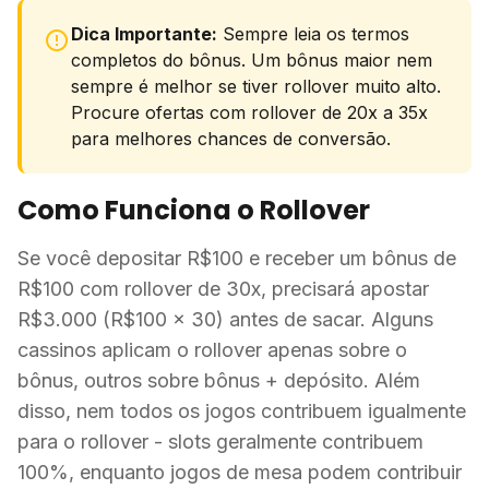
Dica Importante:
Sempre leia os termos
completos do bônus. Um bônus maior nem
sempre é melhor se tiver rollover muito alto.
Procure ofertas com rollover de 20x a 35x
para melhores chances de conversão.
Como Funciona o Rollover
Se você depositar R$100 e receber um bônus de
R$100 com rollover de 30x, precisará apostar
R$3.000 (R$100 x 30) antes de sacar. Alguns
cassinos aplicam o rollover apenas sobre o
bônus, outros sobre bônus + depósito. Além
disso, nem todos os jogos contribuem igualmente
para o rollover - slots geralmente contribuem
100%, enquanto jogos de mesa podem contribuir