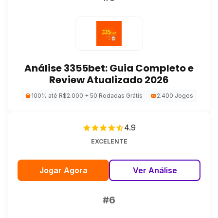
Análise 3355bet: Guia Completo e
Review Atualizado 2026
100% até R$2.000 + 50 Rodadas Grátis
2.400 Jogos
4.9
EXCELENTE
Jogar Agora
Ver Análise
#6