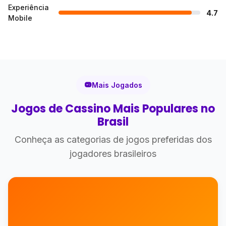
Experiência
4.7
Mobile
Mais Jogados
Jogos de Cassino Mais Populares no
Brasil
Conheça as categorias de jogos preferidas dos
jogadores brasileiros