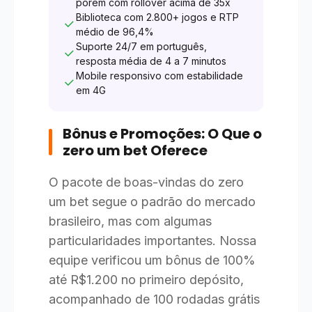
porém com rollover acima de 35x
Biblioteca com 2.800+ jogos e RTP
médio de 96,4%
Suporte 24/7 em português,
resposta média de 4 a 7 minutos
Mobile responsivo com estabilidade
em 4G
Bônus e Promoções: O Que o
zero um bet Oferece
O pacote de boas-vindas do zero
um bet segue o padrão do mercado
brasileiro, mas com algumas
particularidades importantes. Nossa
equipe verificou um bônus de 100%
até R$1.200 no primeiro depósito,
acompanhado de 100 rodadas grátis