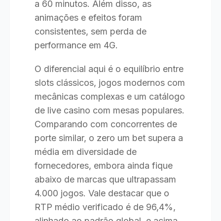
a 60 minutos. Além disso, as
animações e efeitos foram
consistentes, sem perda de
performance em 4G.
O diferencial aqui é o equilíbrio entre
slots clássicos, jogos modernos com
mecânicas complexas e um catálogo
de live casino com mesas populares.
Comparando com concorrentes de
porte similar, o zero um bet supera a
média em diversidade de
fornecedores, embora ainda fique
abaixo de marcas que ultrapassam
4.000 jogos. Vale destacar que o
RTP médio verificado é de 96,4%,
alinhado ao padrão global, e acima