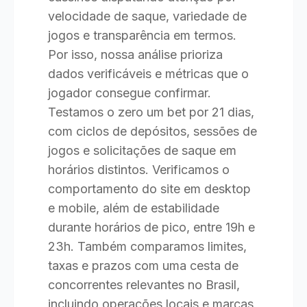
velocidade de saque, variedade de
jogos e transparência em termos.
Por isso, nossa análise prioriza
dados verificáveis e métricas que o
jogador consegue confirmar.
Testamos o zero um bet por 21 dias,
com ciclos de depósitos, sessões de
jogos e solicitações de saque em
horários distintos. Verificamos o
comportamento do site em desktop
e mobile, além de estabilidade
durante horários de pico, entre 19h e
23h. Também comparamos limites,
taxas e prazos com uma cesta de
concorrentes relevantes no Brasil,
incluindo operações locais e marcas