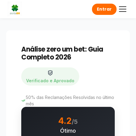
Entrar
Análise zero um bet: Guia
Completo 2026
Verificado e Aprovado
50% das Reclamações Resolvidas no último
mês
4.2
/5
Ótimo