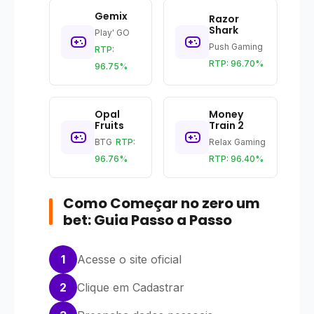
Gemix
Razor
Shark
Play' GO
Push Gaming
RTP:
RTP: 96.70%
96.75%
Opal
Money
Fruits
Train 2
BTG
RTP:
Relax Gaming
96.76%
RTP: 96.40%
Como Começar no zero um
bet: Guia Passo a Passo
1
Acesse o site oficial
2
Clique em Cadastrar