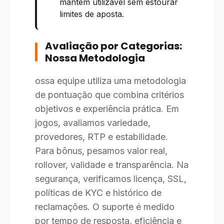
mantém utilizável sem estourar
limites de aposta.
Avaliação por Categorias:
Nossa Metodologia
ossa equipe utiliza uma metodologia
de pontuação que combina critérios
objetivos e experiência prática. Em
jogos, avaliamos variedade,
provedores, RTP e estabilidade.
Para bônus, pesamos valor real,
rollover, validade e transparência. Na
segurança, verificamos licença, SSL,
políticas de KYC e histórico de
reclamações. O suporte é medido
por tempo de resposta, eficiência e