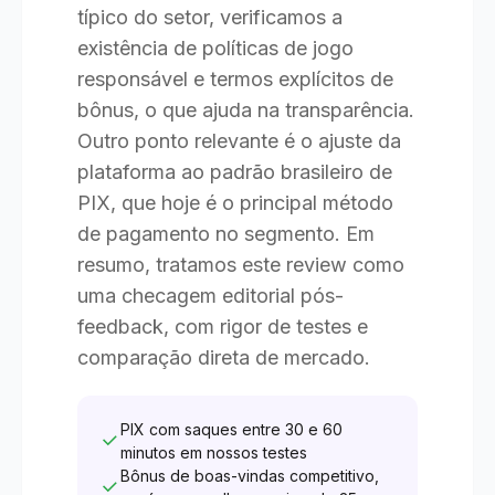
típico do setor, verificamos a
existência de políticas de jogo
responsável e termos explícitos de
bônus, o que ajuda na transparência.
Outro ponto relevante é o ajuste da
plataforma ao padrão brasileiro de
PIX, que hoje é o principal método
de pagamento no segmento. Em
resumo, tratamos este review como
uma checagem editorial pós-
feedback, com rigor de testes e
comparação direta de mercado.
PIX com saques entre 30 e 60
minutos em nossos testes
Bônus de boas-vindas competitivo,