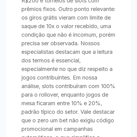
R$200 e torneios de slots com
prêmios fixos. Outro ponto relevante:
os giros grátis vieram com limite de
saque de 10x o valor recebido, uma
condição que não é incomum, porém
precisa ser observada. Nossos
especialistas destacam que a leitura
dos termos é essencial,
especialmente no que diz respeito a
jogos contribuintes. Em nossa
análise, slots contribuíram com 100%
para o rollover, enquanto jogos de
mesa ficaram entre 10% e 20%,
padrão típico do setor. Vale destacar
que o zero um bet não exigiu código
promocional em campanhas