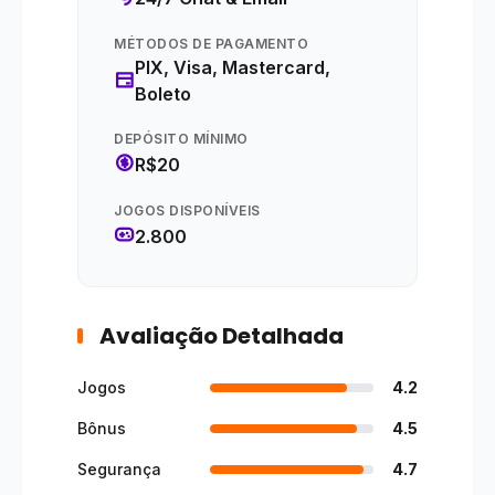
MÉTODOS DE PAGAMENTO
PIX, Visa, Mastercard,
Boleto
DEPÓSITO MÍNIMO
R$20
JOGOS DISPONÍVEIS
2.800
Avaliação Detalhada
Jogos
4.2
Bônus
4.5
Segurança
4.7