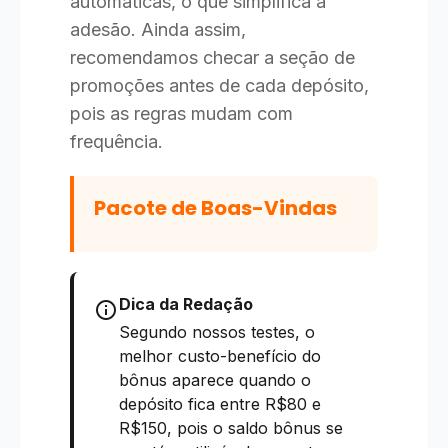
automáticas, o que simplifica a
adesão. Ainda assim,
recomendamos checar a seção de
promoções antes de cada depósito,
pois as regras mudam com
frequência.
Pacote de Boas-Vindas
Dica da Redação
Segundo nossos testes, o
melhor custo-benefício do
bônus aparece quando o
depósito fica entre R$80 e
R$150, pois o saldo bônus se