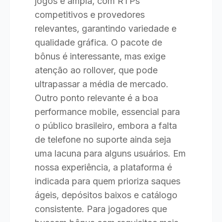
jogos é ampla, com RTPs
competitivos e provedores
relevantes, garantindo variedade e
qualidade gráfica. O pacote de
bônus é interessante, mas exige
atenção ao rollover, que pode
ultrapassar a média de mercado.
Outro ponto relevante é a boa
performance mobile, essencial para
o público brasileiro, embora a falta
de telefone no suporte ainda seja
uma lacuna para alguns usuários. Em
nossa experiência, a plataforma é
indicada para quem prioriza saques
ágeis, depósitos baixos e catálogo
consistente. Para jogadores que