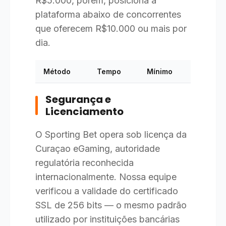
R$5.000, porém, posiciona a
plataforma abaixo de concorrentes
que oferecem R$10.000 ou mais por
dia.
Método
Tempo
Mínimo
Segurança e
Licenciamento
O Sporting Bet opera sob licença da
Curaçao eGaming, autoridade
regulatória reconhecida
internacionalmente. Nossa equipe
verificou a validade do certificado
SSL de 256 bits — o mesmo padrão
utilizado por instituições bancárias