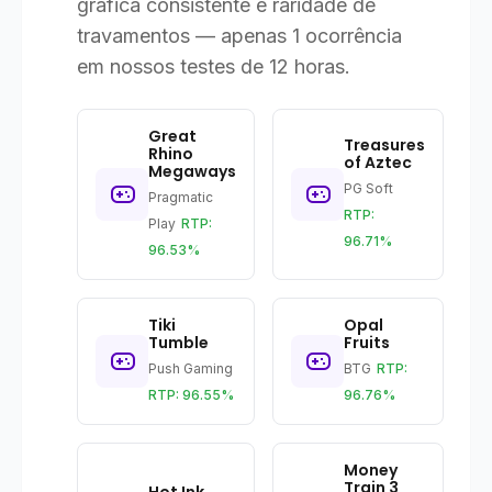
gráfica consistente e raridade de
travamentos — apenas 1 ocorrência
em nossos testes de 12 horas.
Great
Treasures
Rhino
of Aztec
Megaways
PG Soft
Pragmatic
RTP:
Play
RTP:
96.71%
96.53%
Tiki
Opal
Tumble
Fruits
Push Gaming
BTG
RTP:
RTP: 96.55%
96.76%
Money
Train 3