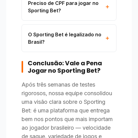
Preciso de CPF para jogar no
Sporting Bet?
O Sporting Bet é legalizado no
Brasil?
Conclusão: Vale a Pena
Jogar no Sporting Bet?
Após três semanas de testes
rigorosos, nossa equipe consolidou
uma visão clara sobre o Sporting
Bet: é uma plataforma que entrega
bem nos pontos que mais importam
ao jogador brasileiro — velocidade
de saque, variedade de jogos e