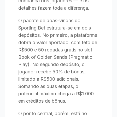
confiança dos jogadores — e os
detalhes fazem toda a diferença.
O pacote de boas-vindas do
Sporting Bet estrutura-se em dois
depósitos. No primeiro, a plataforma
dobra o valor aportado, com teto de
R$500 e 50 rodadas grátis no slot
Book of Golden Sands (Pragmatic
Play). No segundo depósito, o
jogador recebe 50% de bônus,
limitado a R$500 adicionais.
Somando as duas etapas, o
potencial máximo chega a R$1.000
em créditos de bônus.
O ponto central, porém, está no