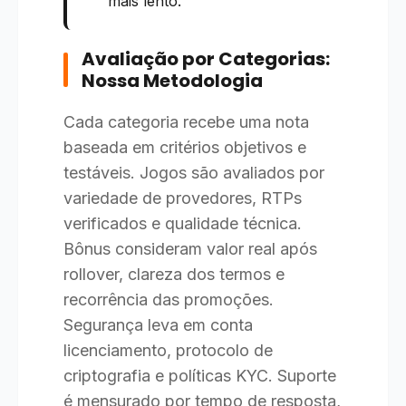
mais lento.
Avaliação por Categorias:
Nossa Metodologia
Cada categoria recebe uma nota
baseada em critérios objetivos e
testáveis. Jogos são avaliados por
variedade de provedores, RTPs
verificados e qualidade técnica.
Bônus consideram valor real após
rollover, clareza dos termos e
recorrência das promoções.
Segurança leva em conta
licenciamento, protocolo de
criptografia e políticas KYC. Suporte
é mensurado por tempo de resposta,