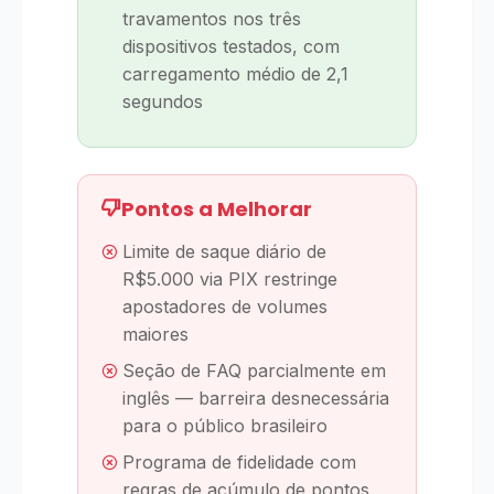
travamentos nos três
dispositivos testados, com
carregamento médio de 2,1
segundos
Pontos a Melhorar
Limite de saque diário de
R$5.000 via PIX restringe
apostadores de volumes
maiores
Seção de FAQ parcialmente em
inglês — barreira desnecessária
para o público brasileiro
Programa de fidelidade com
regras de acúmulo de pontos