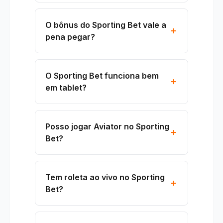
O bônus do Sporting Bet vale a
pena pegar?
O Sporting Bet funciona bem
em tablet?
Posso jogar Aviator no Sporting
Bet?
Tem roleta ao vivo no Sporting
Bet?