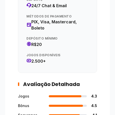
24/7 Chat & Email
MÉTODOS DE PAGAMENTO
PIX, Visa, Mastercard,
Boleto
DEPÓSITO MÍNIMO
R$20
JOGOS DISPONÍVEIS
2.500+
Avaliação Detalhada
Jogos
4.3
Bônus
4.5