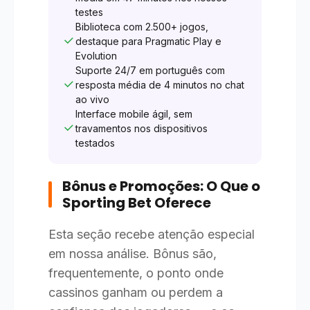
testes
Biblioteca com 2.500+ jogos,
destaque para Pragmatic Play e
Evolution
Suporte 24/7 em português com
resposta média de 4 minutos no chat
ao vivo
Interface mobile ágil, sem
travamentos nos dispositivos
testados
Bônus e Promoções: O Que o
Sporting Bet Oferece
Esta seção recebe atenção especial
em nossa análise. Bônus são,
frequentemente, o ponto onde
cassinos ganham ou perdem a