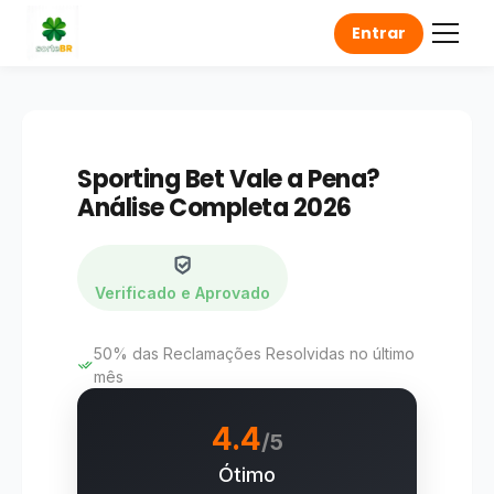
Entrar
Sporting Bet Vale a Pena?
Análise Completa 2026
Verificado e Aprovado
50% das Reclamações Resolvidas no último
mês
4.4
/5
Ótimo