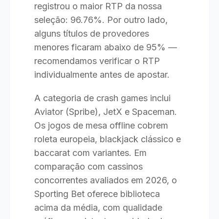
registrou o maior RTP da nossa
seleção: 96.76%. Por outro lado,
alguns títulos de provedores
menores ficaram abaixo de 95% —
recomendamos verificar o RTP
individualmente antes de apostar.
A categoria de crash games inclui
Aviator (Spribe), JetX e Spaceman.
Os jogos de mesa offline cobrem
roleta europeia, blackjack clássico e
baccarat com variantes. Em
comparação com cassinos
concorrentes avaliados em 2026, o
Sporting Bet oferece biblioteca
acima da média, com qualidade