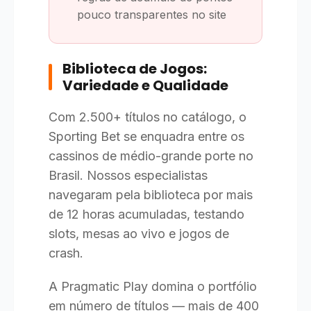
pouco transparentes no site
Biblioteca de Jogos:
Variedade e Qualidade
Com 2.500+ títulos no catálogo, o
Sporting Bet se enquadra entre os
cassinos de médio-grande porte no
Brasil. Nossos especialistas
navegaram pela biblioteca por mais
de 12 horas acumuladas, testando
slots, mesas ao vivo e jogos de
crash.
A Pragmatic Play domina o portfólio
em número de títulos — mais de 400