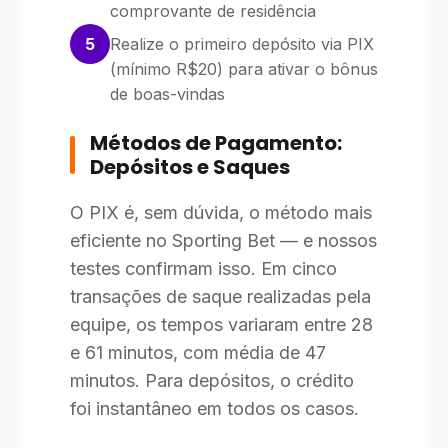
comprovante de residência
5
Realize o primeiro depósito via PIX
(mínimo R$20) para ativar o bônus
de boas-vindas
Métodos de Pagamento:
Depósitos e Saques
O PIX é, sem dúvida, o método mais
eficiente no Sporting Bet — e nossos
testes confirmam isso. Em cinco
transações de saque realizadas pela
equipe, os tempos variaram entre 28
e 61 minutos, com média de 47
minutos. Para depósitos, o crédito
foi instantâneo em todos os casos.