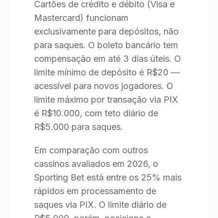
Cartões de crédito e débito (Visa e
Mastercard) funcionam
exclusivamente para depósitos, não
para saques. O boleto bancário tem
compensação em até 3 dias úteis. O
limite mínimo de depósito é R$20 —
acessível para novos jogadores. O
limite máximo por transação via PIX
é R$10.000, com teto diário de
R$5.000 para saques.
Em comparação com outros
cassinos avaliados em 2026, o
Sporting Bet está entre os 25% mais
rápidos em processamento de
saques via PIX. O limite diário de