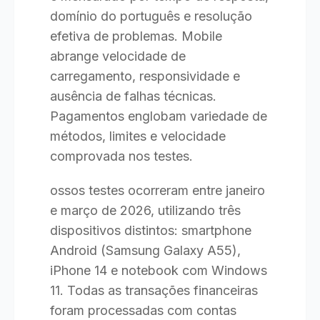
domínio do português e resolução
efetiva de problemas. Mobile
abrange velocidade de
carregamento, responsividade e
ausência de falhas técnicas.
Pagamentos englobam variedade de
métodos, limites e velocidade
comprovada nos testes.
ossos testes ocorreram entre janeiro
e março de 2026, utilizando três
dispositivos distintos: smartphone
Android (Samsung Galaxy A55),
iPhone 14 e notebook com Windows
11. Todas as transações financeiras
foram processadas com contas