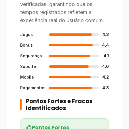
verificadas, garantindo que os
tempos registrados refletem a
experiência real do usuário comum.
Jogos
4.3
Bônus
4.4
Segurança
4.1
Suporte
4.0
Mobile
4.2
Pagamentos
4.3
Pontos Fortes e Fracos
Identificados
Pontos Fortes