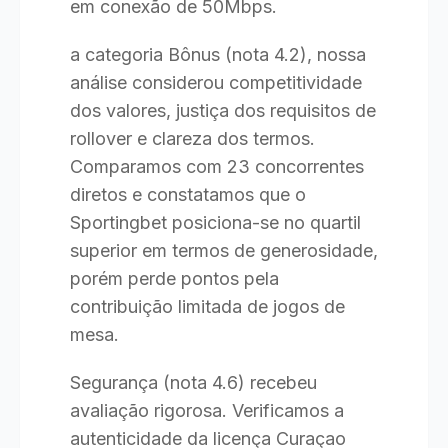
em conexão de 50Mbps.
a categoria Bônus (nota 4.2), nossa
análise considerou competitividade
dos valores, justiça dos requisitos de
rollover e clareza dos termos.
Comparamos com 23 concorrentes
diretos e constatamos que o
Sportingbet posiciona-se no quartil
superior em termos de generosidade,
porém perde pontos pela
contribuição limitada de jogos de
mesa.
Segurança (nota 4.6) recebeu
avaliação rigorosa. Verificamos a
autenticidade da licença Curaçao