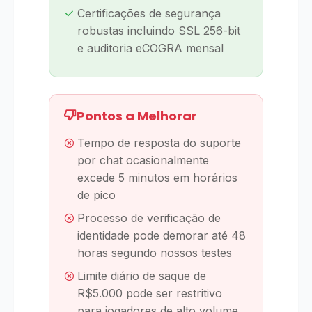
Certificações de segurança
robustas incluindo SSL 256-bit
e auditoria eCOGRA mensal
Pontos a Melhorar
Tempo de resposta do suporte
por chat ocasionalmente
excede 5 minutos em horários
de pico
Processo de verificação de
identidade pode demorar até 48
horas segundo nossos testes
Limite diário de saque de
R$5.000 pode ser restritivo
para jogadores de alto volume