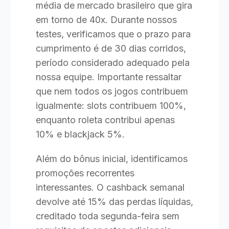
média de mercado brasileiro que gira
em torno de 40x. Durante nossos
testes, verificamos que o prazo para
cumprimento é de 30 dias corridos,
período considerado adequado pela
nossa equipe. Importante ressaltar
que nem todos os jogos contribuem
igualmente: slots contribuem 100%,
enquanto roleta contribui apenas
10% e blackjack 5%.
Além do bônus inicial, identificamos
promoções recorrentes
interessantes. O cashback semanal
devolve até 15% das perdas líquidas,
creditado toda segunda-feira sem