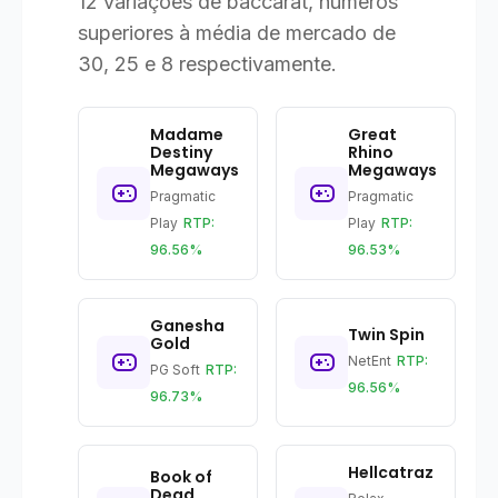
12 variações de baccarat, números
superiores à média de mercado de
30, 25 e 8 respectivamente.
Madame
Great
Destiny
Rhino
Megaways
Megaways
Pragmatic
Pragmatic
Play
RTP:
Play
RTP:
96.56%
96.53%
Ganesha
Twin Spin
Gold
NetEnt
RTP:
PG Soft
RTP:
96.56%
96.73%
Hellcatraz
Book of
Dead