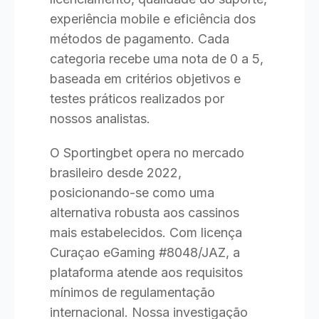
experiência mobile e eficiência dos
métodos de pagamento. Cada
categoria recebe uma nota de 0 a 5,
baseada em critérios objetivos e
testes práticos realizados por
nossos analistas.
O Sportingbet opera no mercado
brasileiro desde 2022,
posicionando-se como uma
alternativa robusta aos cassinos
mais estabelecidos. Com licença
Curaçao eGaming #8048/JAZ, a
plataforma atende aos requisitos
mínimos de regulamentação
internacional. Nossa investigação