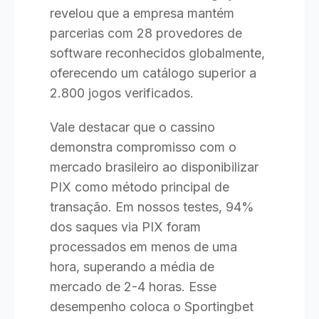
revelou que a empresa mantém
parcerias com 28 provedores de
software reconhecidos globalmente,
oferecendo um catálogo superior a
2.800 jogos verificados.
Vale destacar que o cassino
demonstra compromisso com o
mercado brasileiro ao disponibilizar
PIX como método principal de
transação. Em nossos testes, 94%
dos saques via PIX foram
processados em menos de uma
hora, superando a média de
mercado de 2-4 horas. Esse
desempenho coloca o Sportingbet