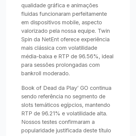
qualidade gráfica e animações
fluidas funcionaram perfeitamente
em dispositivos mobile, aspecto
valorizado pela nossa equipe. Twin
Spin da NetEnt oferece experiência
mais clássica com volatilidade
média-baixa e RTP de 96.56%, ideal
para sessões prolongadas com
bankroll moderado.
Book of Dead da Play’ GO continua
sendo referência no segmento de
slots temáticos egípcios, mantendo
RTP de 96.21% e volatilidade alta.
Nossos testes confirmaram a
popularidade justificada deste título