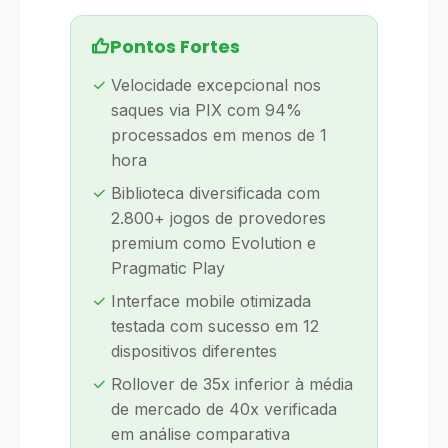
Pontos Fortes
Velocidade excepcional nos
saques via PIX com 94%
processados em menos de 1
hora
Biblioteca diversificada com
2.800+ jogos de provedores
premium como Evolution e
Pragmatic Play
Interface mobile otimizada
testada com sucesso em 12
dispositivos diferentes
Rollover de 35x inferior à média
de mercado de 40x verificada
em análise comparativa