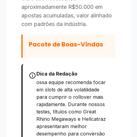
aproximadamente R$50.000 em
apostas acumuladas, valor alinhado
com padrões da indústria.
Pacote de Boas-Vindas
Dica da Redação
ossa equipe recomenda focar
em slots de alta volatilidade
para cumprir o rollover mais
rapidamente. Durante nossos
testes, títulos como Great
Rhino Megaways e Hellcatraz
apresentaram melhor
desempenho para conversão