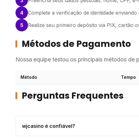
3
Preencha seus dados pessoais: nome, CPF, e-m
4
Complete a verificação de identidade enviand
5
Realize seu primeiro depósito via PIX, cartão o
Métodos de Pagamento
Nossa equipe testou os principais métodos de 
Método
Tempo
Perguntas Frequentes
wjcasino é confiável?