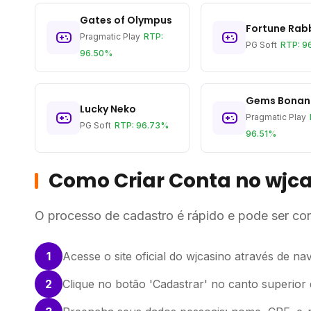
Gates of Olympus
Fortune Rab
Pragmatic Play
RTP:
PG Soft
RTP: 9
96.50%
Gems Bonan
Lucky Neko
Pragmatic Play
PG Soft
RTP: 96.73%
96.51%
Como Criar Conta no wjca
O processo de cadastro é rápido e pode ser co
1
Acesse o site oficial do wjcasino através de n
2
Clique no botão 'Cadastrar' no canto superior d