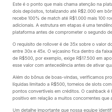
Este é o ponto que mais chama atenção na plat
dois depósitos, totalizando até R$2.000 em bôn
recebe 100% de match até R$1.000 mais 100 r
adicionais. A estrutura em etapas é uma tendên
plataforma antes de comprometer o segundo de
O requisito de rollover é de 35x sobre o valor d
entre 30x e 45x. O wjcasino fica dentro da fai
de R$500, por exemplo, exige R$17.500 em apo
esse valor com antecedência antes de ativar q
Além do bônus de boas-vindas, verificamos pr
líquidas limitado a R$500, torneios de slots c
pontos convertíveis em créditos. O cashback é l
positivo em relação a muitos concorrentes que a
Um detalhe importante que nossa equipe identif