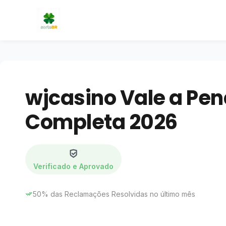
wjcasino Vale a Pen
Completa 2026
Verificado e Aprovado
50% das Reclamações Resolvidas no último mês