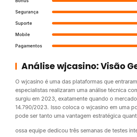
Bônus
Segurança
Suporte
Mobile
Pagamentos
Análise wjcasino: Visão G
O wjcasino é uma das plataformas que entraram
especialistas realizaram uma análise técnica com
surgiu em 2023, exatamente quando o mercado 
14.790/2023. Isso coloca o wjcasino em uma po
pode ser tanto uma vantagem estratégica quant
ossa equipe dedicou três semanas de testes inte