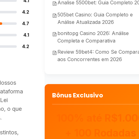
4.1
Analise 5500bet: Guia Completo 2
4.2
505bet Casino: Guia Completo e
Análise Atualizada 2026
4.7
bonitopg Casino 2026: Análise
4.1
Completa e Comparativa
4.2
Review 59bet4: Como Se Compar
aos Concorrentes em 2026
Nossos
lataforma
Bônus Exclusivo
Lei
ão, o que
100% até R$1.0
.
+ 100 Rodadas
stintos,