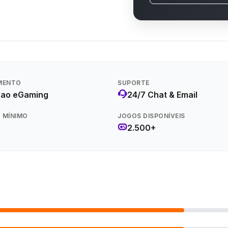
MENTO
SUPORTE
ao eGaming
24/7 Chat & Email
 MÍNIMO
JOGOS DISPONÍVEIS
2.500+