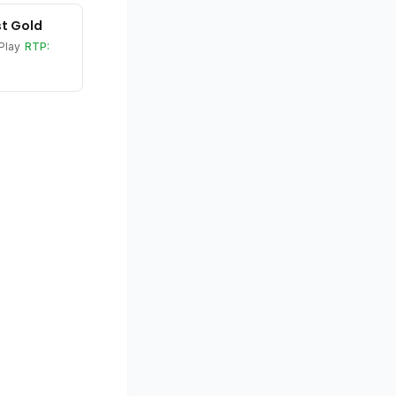
t Gold
Play
RTP: