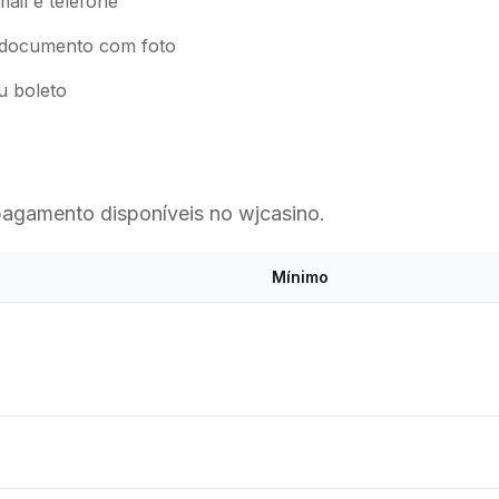
ail e telefone
o documento com foto
u boleto
pagamento disponíveis no wjcasino.
Mínimo