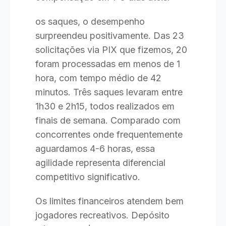
os saques, o desempenho
surpreendeu positivamente. Das 23
solicitações via PIX que fizemos, 20
foram processadas em menos de 1
hora, com tempo médio de 42
minutos. Três saques levaram entre
1h30 e 2h15, todos realizados em
finais de semana. Comparado com
concorrentes onde frequentemente
aguardamos 4-6 horas, essa
agilidade representa diferencial
competitivo significativo.
Os limites financeiros atendem bem
jogadores recreativos. Depósito