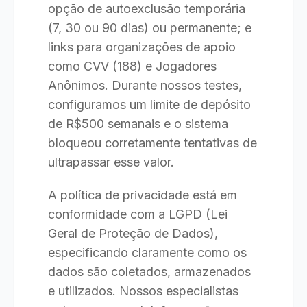
opção de autoexclusão temporária
(7, 30 ou 90 dias) ou permanente; e
links para organizações de apoio
como CVV (188) e Jogadores
Anônimos. Durante nossos testes,
configuramos um limite de depósito
de R$500 semanais e o sistema
bloqueou corretamente tentativas de
ultrapassar esse valor.
A política de privacidade está em
conformidade com a LGPD (Lei
Geral de Proteção de Dados),
especificando claramente como os
dados são coletados, armazenados
e utilizados. Nossos especialistas