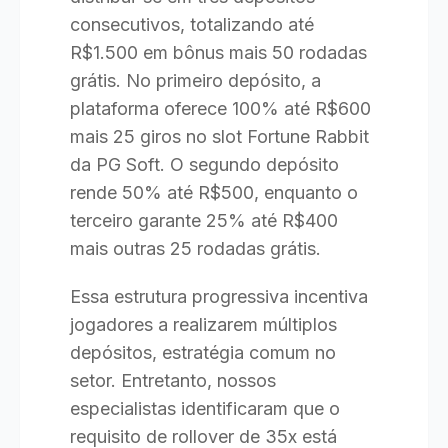
consecutivos, totalizando até
R$1.500 em bônus mais 50 rodadas
grátis. No primeiro depósito, a
plataforma oferece 100% até R$600
mais 25 giros no slot Fortune Rabbit
da PG Soft. O segundo depósito
rende 50% até R$500, enquanto o
terceiro garante 25% até R$400
mais outras 25 rodadas grátis.
Essa estrutura progressiva incentiva
jogadores a realizarem múltiplos
depósitos, estratégia comum no
setor. Entretanto, nossos
especialistas identificaram que o
requisito de rollover de 35x está