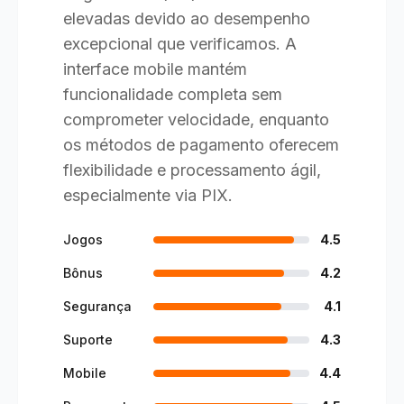
elevadas devido ao desempenho
excepcional que verificamos. A
interface mobile mantém
funcionalidade completa sem
comprometer velocidade, enquanto
os métodos de pagamento oferecem
flexibilidade e processamento ágil,
especialmente via PIX.
Jogos
4.5
Bônus
4.2
Segurança
4.1
Suporte
4.3
Mobile
4.4