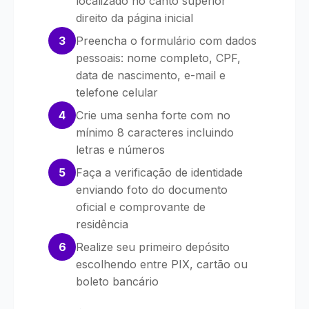
localizado no canto superior
direito da página inicial
3
Preencha o formulário com dados
pessoais: nome completo, CPF,
data de nascimento, e-mail e
telefone celular
4
Crie uma senha forte com no
mínimo 8 caracteres incluindo
letras e números
5
Faça a verificação de identidade
enviando foto do documento
oficial e comprovante de
residência
6
Realize seu primeiro depósito
escolhendo entre PIX, cartão ou
boleto bancário