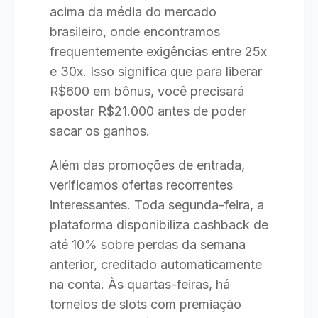
acima da média do mercado
brasileiro, onde encontramos
frequentemente exigências entre 25x
e 30x. Isso significa que para liberar
R$600 em bônus, você precisará
apostar R$21.000 antes de poder
sacar os ganhos.
Além das promoções de entrada,
verificamos ofertas recorrentes
interessantes. Toda segunda-feira, a
plataforma disponibiliza cashback de
até 10% sobre perdas da semana
anterior, creditado automaticamente
na conta. Às quartas-feiras, há
torneios de slots com premiação