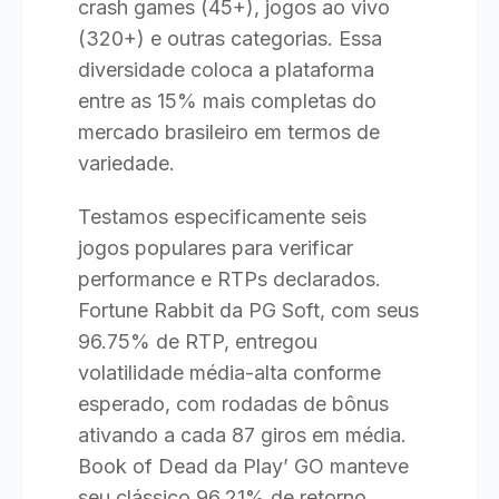
crash games (45+), jogos ao vivo
(320+) e outras categorias. Essa
diversidade coloca a plataforma
entre as 15% mais completas do
mercado brasileiro em termos de
variedade.
Testamos especificamente seis
jogos populares para verificar
performance e RTPs declarados.
Fortune Rabbit da PG Soft, com seus
96.75% de RTP, entregou
volatilidade média-alta conforme
esperado, com rodadas de bônus
ativando a cada 87 giros em média.
Book of Dead da Play’ GO manteve
seu clássico 96.21% de retorno,