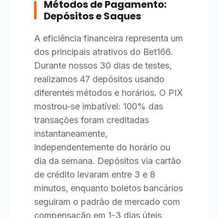
Métodos de Pagamento:
Depósitos e Saques
A eficiência financeira representa um
dos principais atrativos do Bet166.
Durante nossos 30 dias de testes,
realizamos 47 depósitos usando
diferentes métodos e horários. O PIX
mostrou-se imbatível: 100% das
transações foram creditadas
instantaneamente,
independentemente do horário ou
dia da semana. Depósitos via cartão
de crédito levaram entre 3 e 8
minutos, enquanto boletos bancários
seguiram o padrão de mercado com
compensação em 1-3 dias úteis.