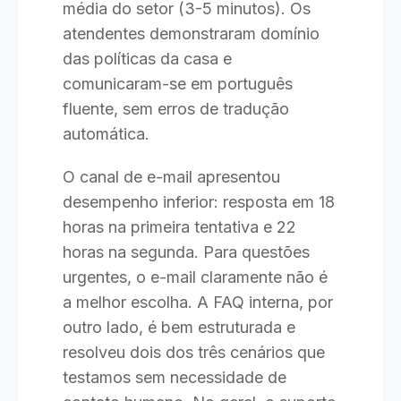
média do setor (3-5 minutos). Os
atendentes demonstraram domínio
das políticas da casa e
comunicaram-se em português
fluente, sem erros de tradução
automática.
O canal de e-mail apresentou
desempenho inferior: resposta em 18
horas na primeira tentativa e 22
horas na segunda. Para questões
urgentes, o e-mail claramente não é
a melhor escolha. A FAQ interna, por
outro lado, é bem estruturada e
resolveu dois dos três cenários que
testamos sem necessidade de