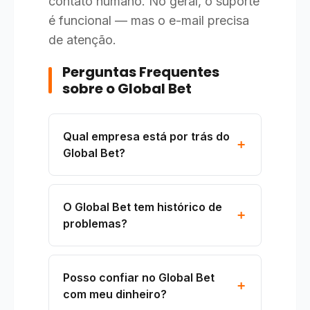
contato humano. No geral, o suporte
é funcional — mas o e-mail precisa
de atenção.
Perguntas Frequentes
sobre o Global Bet
Qual empresa está por trás do
Global Bet?
O Global Bet tem histórico de
problemas?
Posso confiar no Global Bet
com meu dinheiro?