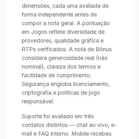
dimensões, cada uma avaliada de
forma independente antes de
compor a nota geral. A pontuação
em Jogos reflete diversidade de
provedores, qualidade gráfica e
RTPs verificados. A nota de Bônus
considera generosidade real (não
nominal), clareza dos termos e
facilidade de cumprimento.
Segurança engloba licenciamento,
criptografia e políticas de jogo
responsável.
Suporte foi avaliado em três
contatos distintos — chat ao vivo, e-
mail e FAQ interno. Mobile recebeu