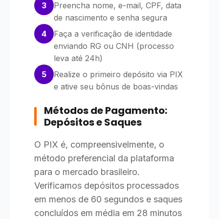
3
Preencha nome, e-mail, CPF, data
de nascimento e senha segura
4
Faça a verificação de identidade
enviando RG ou CNH (processo
leva até 24h)
5
Realize o primeiro depósito via PIX
e ative seu bônus de boas-vindas
Métodos de Pagamento:
Depósitos e Saques
O PIX é, compreensivelmente, o
método preferencial da plataforma
para o mercado brasileiro.
Verificamos depósitos processados
em menos de 60 segundos e saques
concluídos em média em 28 minutos