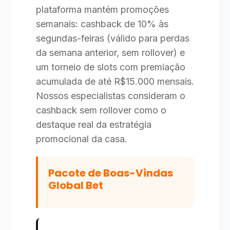
plataforma mantém promoções
semanais: cashback de 10% às
segundas-feiras (válido para perdas
da semana anterior, sem rollover) e
um torneio de slots com premiação
acumulada de até R$15.000 mensais.
Nossos especialistas consideram o
cashback sem rollover como o
destaque real da estratégia
promocional da casa.
Pacote de Boas-Vindas
Global Bet