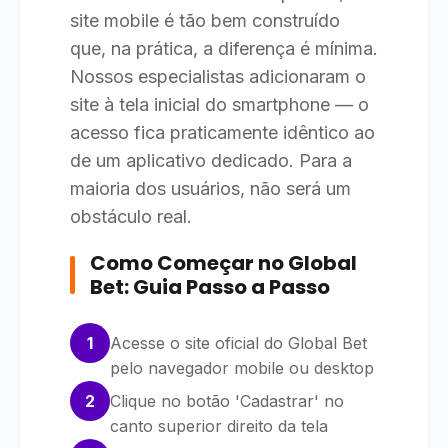
site mobile é tão bem construído
que, na prática, a diferença é mínima.
Nossos especialistas adicionaram o
site à tela inicial do smartphone — o
acesso fica praticamente idêntico ao
de um aplicativo dedicado. Para a
maioria dos usuários, não será um
obstáculo real.
Como Começar no Global
Bet: Guia Passo a Passo
1
Acesse o site oficial do Global Bet
pelo navegador mobile ou desktop
2
Clique no botão 'Cadastrar' no
canto superior direito da tela