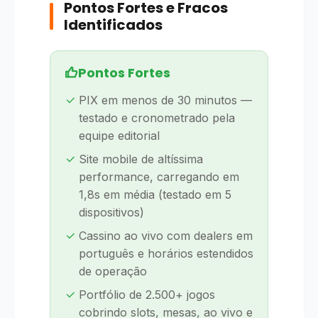
Pontos Fortes e Fracos
Identificados
Pontos Fortes
PIX em menos de 30 minutos —
testado e cronometrado pela
equipe editorial
Site mobile de altíssima
performance, carregando em
1,8s em média (testado em 5
dispositivos)
Cassino ao vivo com dealers em
português e horários estendidos
de operação
Portfólio de 2.500+ jogos
cobrindo slots, mesas, ao vivo e