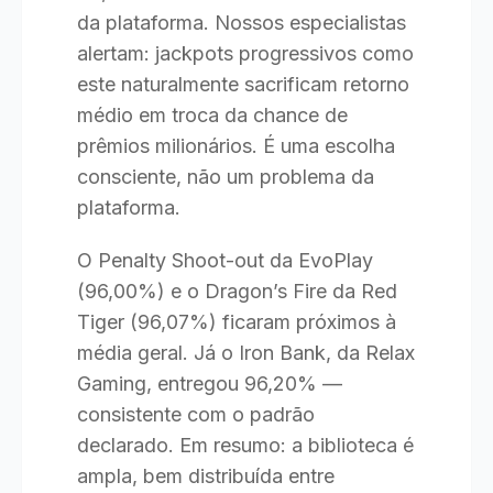
da plataforma. Nossos especialistas
alertam: jackpots progressivos como
este naturalmente sacrificam retorno
médio em troca da chance de
prêmios milionários. É uma escolha
consciente, não um problema da
plataforma.
O Penalty Shoot-out da EvoPlay
(96,00%) e o Dragon’s Fire da Red
Tiger (96,07%) ficaram próximos à
média geral. Já o Iron Bank, da Relax
Gaming, entregou 96,20% —
consistente com o padrão
declarado. Em resumo: a biblioteca é
ampla, bem distribuída entre