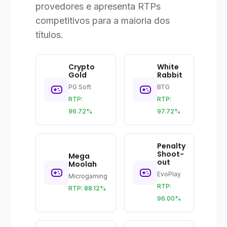
provedores e apresenta RTPs
competitivos para a maioria dos
títulos.
Crypto
White
Gold
Rabbit
PG Soft
BTG
RTP:
RTP:
96.72%
97.72%
Penalty
Shoot-
Mega
out
Moolah
EvoPlay
Microgaming
RTP:
RTP: 88.12%
96.00%