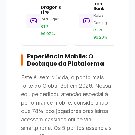
Iron
Dragon's
Bank
Fire
Relax
Red Tiger
Gaming
RTP:
RTP:
96.07%
96.20%
Experiência Mobile: O
Destaque da Plataforma
Este é, sem dúvida, o ponto mais
forte do Global Bet em 2026. Nossa
equipe dedicou atenção especial à
performance mobile, considerando
que 78% dos jogadores brasileiros
acessam cassinos online via
smartphone. Os 5 pontos essenciais