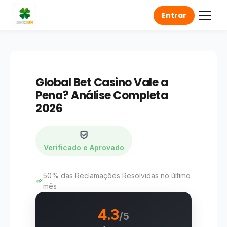
Entrar
Global Bet Casino Vale a
Pena? Análise Completa
2026
Verificado e Aprovado
50% das Reclamações Resolvidas no último
mês
4.3
/5