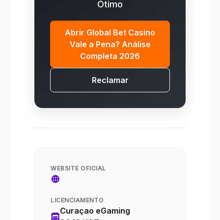
Ótimo
Abrir Global Bet Casino
Vale a Pena? Análise
Completa 2026
Reclamar
WEBSITE OFICIAL
LICENCIAMENTO
Curaçao eGaming