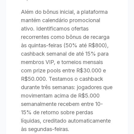
Além do bônus inicial, a plataforma
mantém calendário promocional
ativo. Identificamos ofertas
recorrentes como bônus de recarga
às quintas-feiras (50% até R$800),
cashback semanal de até 15% para
membros VIP, e torneios mensais
com prize pools entre R$30.000 e
R$50.000. Testamos o cashback
durante três semanas: jogadores que
movimentam acima de R$5.000
semanalmente recebem entre 10-
15% de retorno sobre perdas
líquidas, creditado automaticamente
às segundas-feiras.