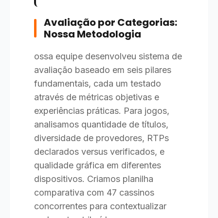
Avaliação por Categorias:
Nossa Metodologia
ossa equipe desenvolveu sistema de
avaliação baseado em seis pilares
fundamentais, cada um testado
através de métricas objetivas e
experiências práticas. Para jogos,
analisamos quantidade de títulos,
diversidade de provedores, RTPs
declarados versus verificados, e
qualidade gráfica em diferentes
dispositivos. Criamos planilha
comparativa com 47 cassinos
concorrentes para contextualizar