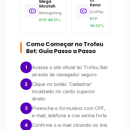
of
Mega
Keno
Moolah
EvoPlay
Microgaming
RTP:
RTP: 88.12%
96.02%
Como Começar no Trofeu
Bet: Guia Passo a Passo
1
Acesse o site oficial do Trofeu Bet
através de navegador seguro
2
Clique no botão 'Cadastrar'
localizado no canto superior
direito
3
Preencha o formulário com CPF,
e-mail, telefone e crie senha forte
4
Confirme o e-mail clicando no link