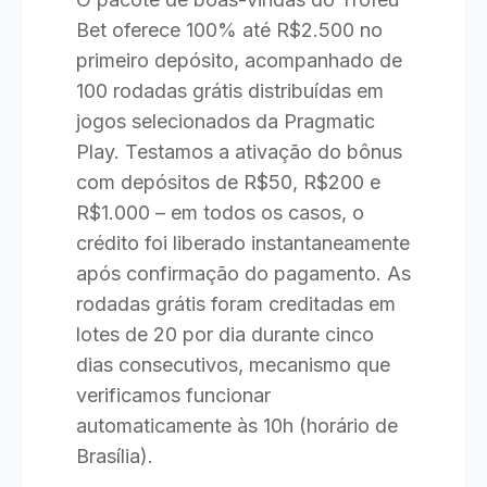
Bet oferece 100% até R$2.500 no
primeiro depósito, acompanhado de
100 rodadas grátis distribuídas em
jogos selecionados da Pragmatic
Play. Testamos a ativação do bônus
com depósitos de R$50, R$200 e
R$1.000 – em todos os casos, o
crédito foi liberado instantaneamente
após confirmação do pagamento. As
rodadas grátis foram creditadas em
lotes de 20 por dia durante cinco
dias consecutivos, mecanismo que
verificamos funcionar
automaticamente às 10h (horário de
Brasília).