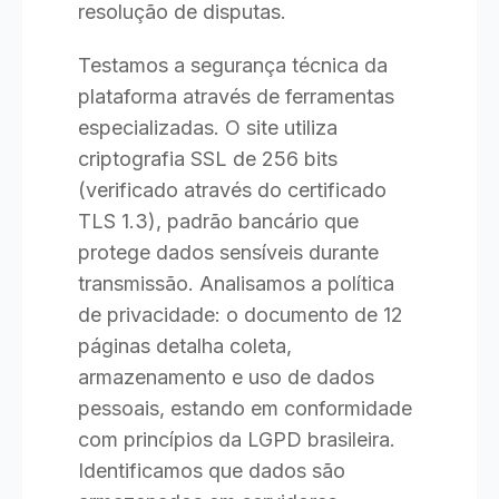
resolução de disputas.
Testamos a segurança técnica da
plataforma através de ferramentas
especializadas. O site utiliza
criptografia SSL de 256 bits
(verificado através do certificado
TLS 1.3), padrão bancário que
protege dados sensíveis durante
transmissão. Analisamos a política
de privacidade: o documento de 12
páginas detalha coleta,
armazenamento e uso de dados
pessoais, estando em conformidade
com princípios da LGPD brasileira.
Identificamos que dados são