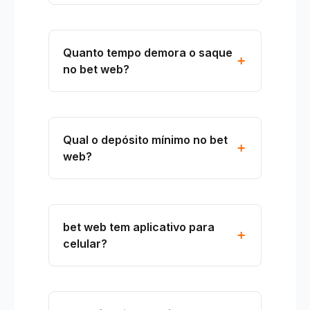
Quanto tempo demora o saque
no bet web?
Qual o depósito mínimo no bet
web?
bet web tem aplicativo para
celular?