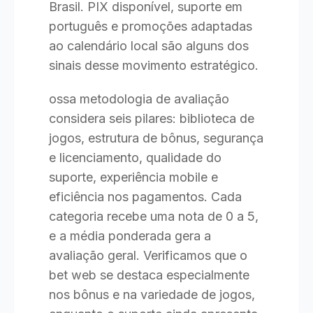
Brasil. PIX disponível, suporte em
português e promoções adaptadas
ao calendário local são alguns dos
sinais desse movimento estratégico.
ossa metodologia de avaliação
considera seis pilares: biblioteca de
jogos, estrutura de bônus, segurança
e licenciamento, qualidade do
suporte, experiência mobile e
eficiência nos pagamentos. Cada
categoria recebe uma nota de 0 a 5,
e a média ponderada gera a
avaliação geral. Verificamos que o
bet web se destaca especialmente
nos bônus e na variedade de jogos,