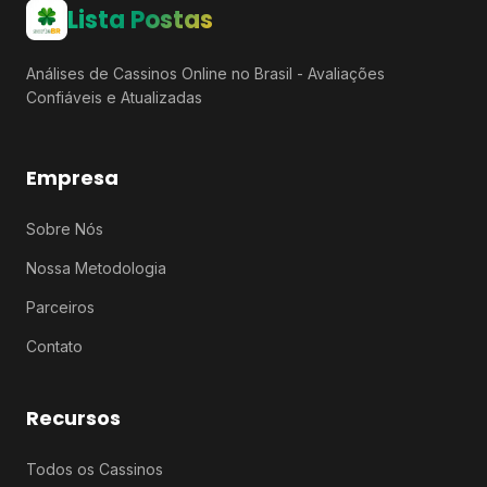
Lista Postas
Análises de Cassinos Online no Brasil - Avaliações
Confiáveis e Atualizadas
Empresa
Sobre Nós
Nossa Metodologia
Parceiros
Contato
Recursos
Todos os Cassinos