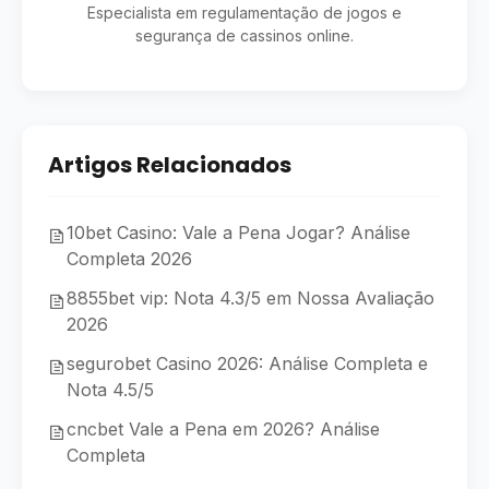
Especialista em regulamentação de jogos e
segurança de cassinos online.
Artigos Relacionados
10bet Casino: Vale a Pena Jogar? Análise
Completa 2026
8855bet vip: Nota 4.3/5 em Nossa Avaliação
2026
segurobet Casino 2026: Análise Completa e
Nota 4.5/5
cncbet Vale a Pena em 2026? Análise
Completa