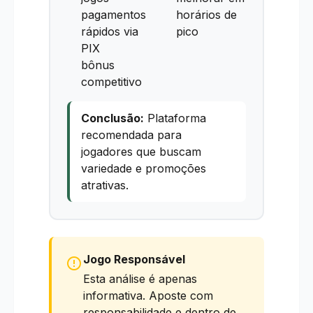
pagamentos
horários de
rápidos via
pico
PIX
bônus
competitivo
Conclusão:
Plataforma
recomendada para
jogadores que buscam
variedade e promoções
atrativas.
Jogo Responsável
Esta análise é apenas
informativa. Aposte com
responsabilidade e dentro de