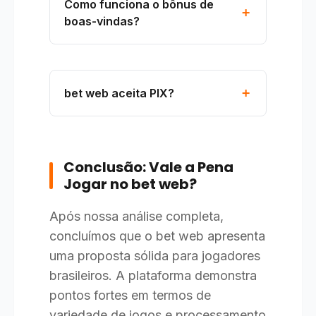
Como funciona o bônus de
boas-vindas?
bet web aceita PIX?
Conclusão: Vale a Pena
Jogar no bet web?
Após nossa análise completa,
concluímos que o bet web apresenta
uma proposta sólida para jogadores
brasileiros. A plataforma demonstra
pontos fortes em termos de
variedade de jogos e processamento