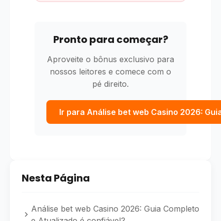
Pronto para começar?
Aproveite o bônus exclusivo para
nossos leitores e comece com o
pé direito.
Ir para Análise bet web Casino 2026: Gui
Nesta Página
Análise bet web Casino 2026: Guia Completo
e Atualizado é confiável?