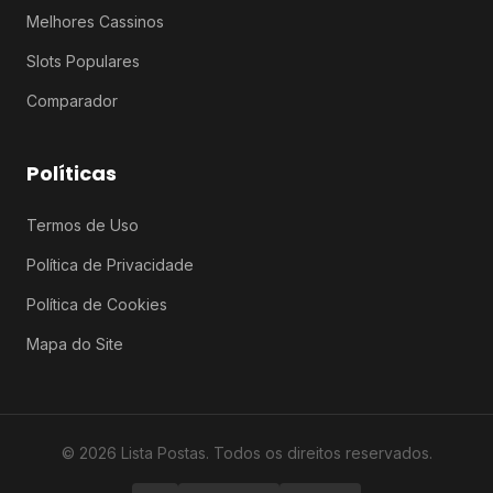
Melhores Cassinos
Slots Populares
Comparador
Políticas
Termos de Uso
Política de Privacidade
Política de Cookies
Mapa do Site
© 2026 Lista Postas. Todos os direitos reservados.