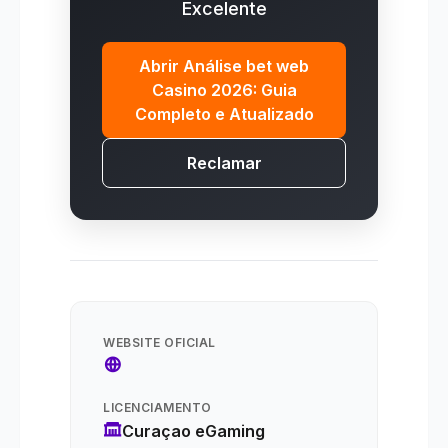
Excelente
Abrir Análise bet web
Casino 2026: Guia
Completo e Atualizado
Reclamar
WEBSITE OFICIAL
LICENCIAMENTO
Curaçao eGaming