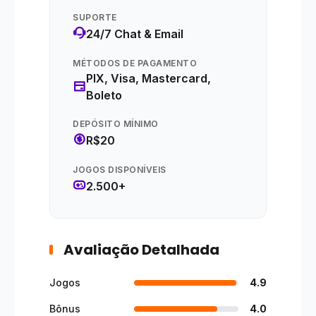
SUPORTE
24/7 Chat & Email
MÉTODOS DE PAGAMENTO
PIX, Visa, Mastercard,
Boleto
DEPÓSITO MÍNIMO
R$20
JOGOS DISPONÍVEIS
2.500+
Avaliação Detalhada
Jogos
4.9
Bônus
4.0