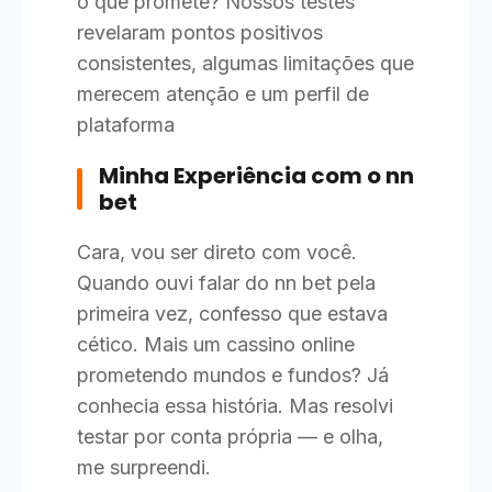
o que promete? Nossos testes
revelaram pontos positivos
consistentes, algumas limitações que
merecem atenção e um perfil de
plataforma
Minha Experiência com o nn
bet
Cara, vou ser direto com você.
Quando ouvi falar do nn bet pela
primeira vez, confesso que estava
cético. Mais um cassino online
prometendo mundos e fundos? Já
conhecia essa história. Mas resolvi
testar por conta própria — e olha,
me surpreendi.