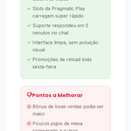
Slots da Pragmatic Play
carregam super rápido
Suporte respondeu em 5
minutos no chat
Interface limpa, sem poluição
visual
Promoções de reload toda
sexta-feira
Pontos a Melhorar
Bônus de boas-vindas podia ser
maior
Poucos jogos de mesa
comparado a outros