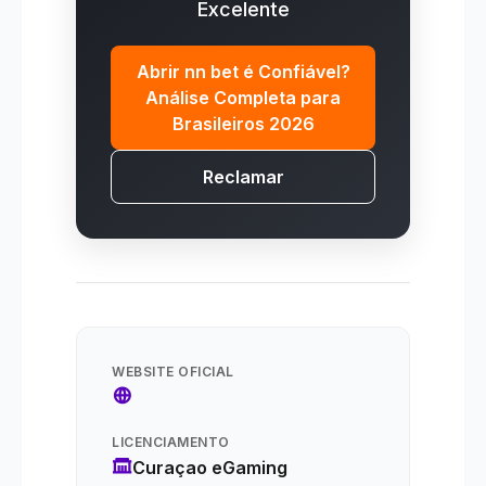
Excelente
Abrir nn bet é Confiável?
Análise Completa para
Brasileiros 2026
Reclamar
WEBSITE OFICIAL
LICENCIAMENTO
Curaçao eGaming