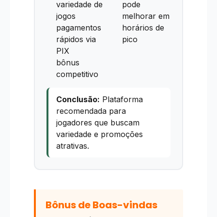
variedade de
pode
jogos
melhorar em
pagamentos
horários de
rápidos via
pico
PIX
bônus
competitivo
Conclusão:
Plataforma
recomendada para
jogadores que buscam
variedade e promoções
atrativas.
Bônus de Boas-vindas