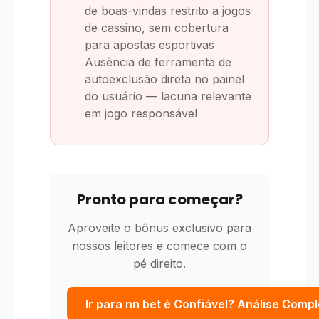
de boas-vindas restrito a jogos
de cassino, sem cobertura
para apostas esportivas
Ausência de ferramenta de
autoexclusão direta no painel
do usuário — lacuna relevante
em jogo responsável
Pronto para começar?
Aproveite o bônus exclusivo para
nossos leitores e comece com o
pé direito.
Ir para nn bet é Confiável? Análise Compl