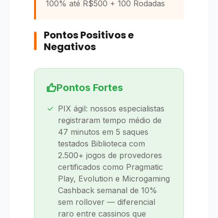
100% até R$500 + 100 Rodadas
Pontos Positivos e
Negativos
Pontos Fortes
PIX ágil: nossos especialistas
registraram tempo médio de
47 minutos em 5 saques
testados Biblioteca com
2.500+ jogos de provedores
certificados como Pragmatic
Play, Evolution e Microgaming
Cashback semanal de 10%
sem rollover — diferencial
raro entre cassinos que