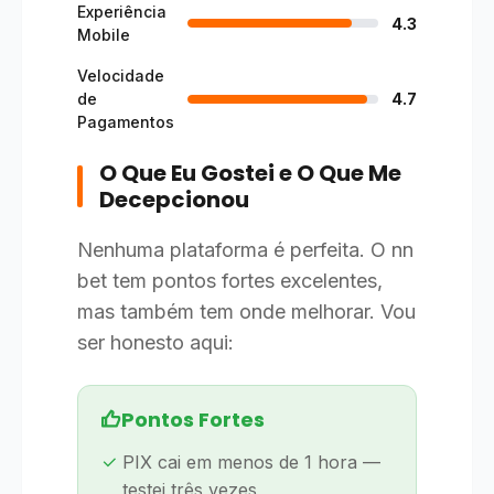
Experiência
4.3
Mobile
Velocidade
de
4.7
Pagamentos
O Que Eu Gostei e O Que Me
Decepcionou
Nenhuma plataforma é perfeita. O nn
bet tem pontos fortes excelentes,
mas também tem onde melhorar. Vou
ser honesto aqui:
Pontos Fortes
PIX cai em menos de 1 hora —
testei três vezes