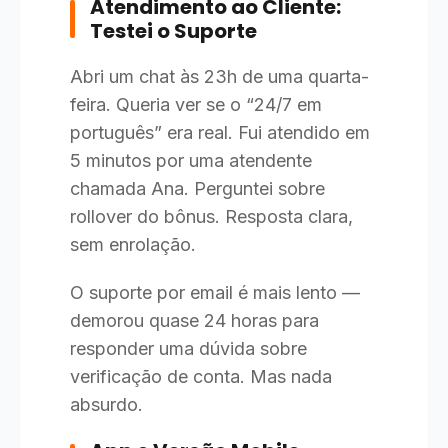
Atendimento ao Cliente:
Testei o Suporte
Abri um chat às 23h de uma quarta-
feira. Queria ver se o “24/7 em
português” era real. Fui atendido em
5 minutos por uma atendente
chamada Ana. Perguntei sobre
rollover do bônus. Resposta clara,
sem enrolação.
O suporte por email é mais lento —
demorou quase 24 horas para
responder uma dúvida sobre
verificação de conta. Mas nada
absurdo.