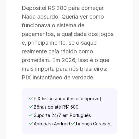
Depositei R$ 200 para começar.
Nada absurdo. Queria ver como
funcionava o sistema de
pagamentos, a qualidade dos jogos
e, principalmente, se o saque
realmente caía rápido como
prometiam. Em 2026, isso é o que
mais importa para nós brasileiros:
PIX instantâneo de verdade.
PIX Instantâneo (testei e aprovo)
Bônus de até R$1.500
Suporte 24/7 em Português
App para Android
Licença Curaçao