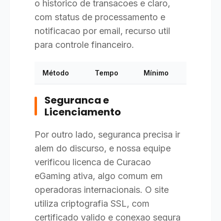
o historico de transacoes e claro,
com status de processamento e
notificacao por email, recurso util
para controle financeiro.
Método
Tempo
Mínimo
Seguranca e
Licenciamento
Por outro lado, seguranca precisa ir
alem do discurso, e nossa equipe
verificou licenca de Curacao
eGaming ativa, algo comum em
operadoras internacionais. O site
utiliza criptografia SSL, com
certificado valido e conexao segura