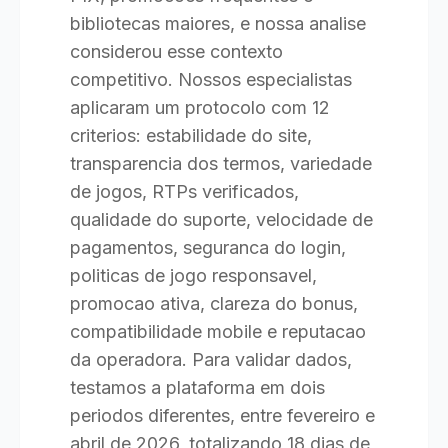
bibliotecas maiores, e nossa analise
considerou esse contexto
competitivo. Nossos especialistas
aplicaram um protocolo com 12
criterios: estabilidade do site,
transparencia dos termos, variedade
de jogos, RTPs verificados,
qualidade do suporte, velocidade de
pagamentos, seguranca do login,
politicas de jogo responsavel,
promocao ativa, clareza do bonus,
compatibilidade mobile e reputacao
da operadora. Para validar dados,
testamos a plataforma em dois
periodos diferentes, entre fevereiro e
abril de 2026, totalizando 18 dias de