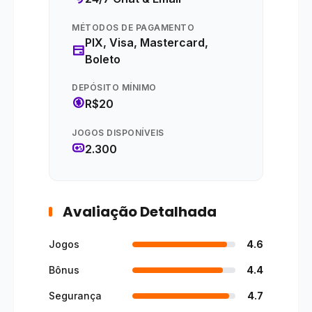
MÉTODOS DE PAGAMENTO
PIX, Visa, Mastercard,
Boleto
DEPÓSITO MÍNIMO
R$20
JOGOS DISPONÍVEIS
2.300
Avaliação Detalhada
Jogos
4.6
Bônus
4.4
Segurança
4.7