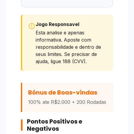
Jogo Responsavel
Esta analise e apenas
informativa. Aposte com
responsabilidade e dentro de
seus limites. Se precisar de
ajuda, ligue 188 (CVV).
Bônus de Boas-vindas
100% ate R$2.000 + 200 Rodadas
Pontos Positivos e
Negativos