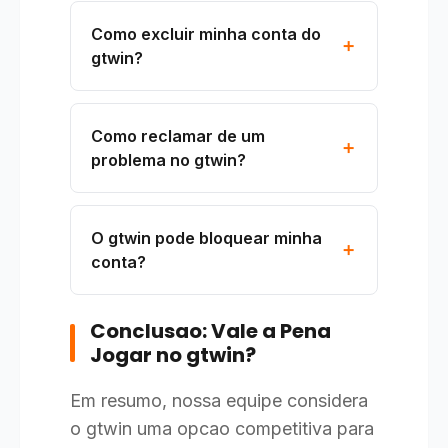
Como excluir minha conta do
gtwin?
Como reclamar de um
problema no gtwin?
O gtwin pode bloquear minha
conta?
Conclusao: Vale a Pena
Jogar no gtwin?
Em resumo, nossa equipe considera
o gtwin uma opcao competitiva para