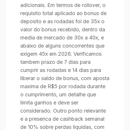
adicionais. Em termos de rollover, o
requisito total aplicado ao bonus de
deposito e as rodadas foi de 35x o
valor do bonus recebido, dentro da
media de mercado de 30x a 40x, e
abaixo de alguns concorrentes que
exigem 45x em 2026. Verificamos
tambem prazo de 7 dias para
cumprir as rodadas e 14 dias para
liberar o saldo de bonus, com aposta
maxima de R$5 por rodada durante
o cumprimento, um detalhe que
limita ganhos e deve ser
considerado. Outro ponto relevante
e a presenca de cashback semanal
de 10% sobre perdas liquidas, com