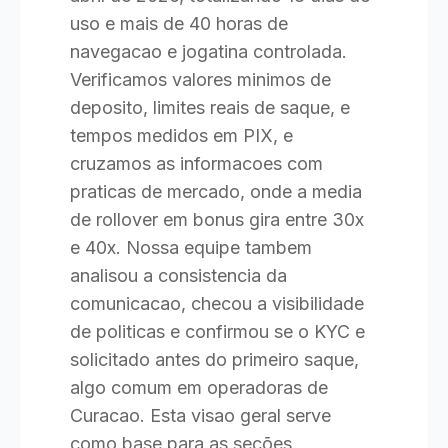
uso e mais de 40 horas de
navegacao e jogatina controlada.
Verificamos valores minimos de
deposito, limites reais de saque, e
tempos medidos em PIX, e
cruzamos as informacoes com
praticas de mercado, onde a media
de rollover em bonus gira entre 30x
e 40x. Nossa equipe tambem
analisou a consistencia da
comunicacao, checou a visibilidade
de politicas e confirmou se o KYC e
solicitado antes do primeiro saque,
algo comum em operadoras de
Curacao. Esta visao geral serve
como base para as seções