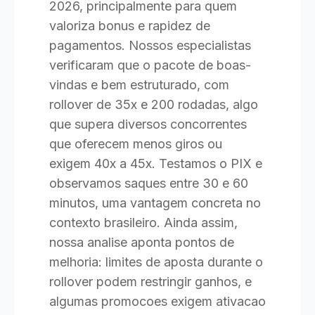
2026, principalmente para quem
valoriza bonus e rapidez de
pagamentos. Nossos especialistas
verificaram que o pacote de boas-
vindas e bem estruturado, com
rollover de 35x e 200 rodadas, algo
que supera diversos concorrentes
que oferecem menos giros ou
exigem 40x a 45x. Testamos o PIX e
observamos saques entre 30 e 60
minutos, uma vantagem concreta no
contexto brasileiro. Ainda assim,
nossa analise aponta pontos de
melhoria: limites de aposta durante o
rollover podem restringir ganhos, e
algumas promocoes exigem ativacao