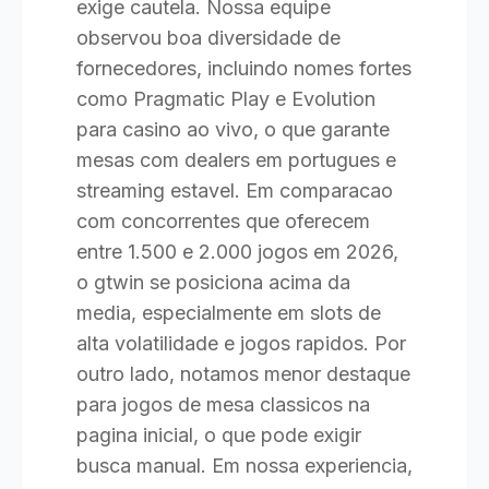
exige cautela. Nossa equipe
observou boa diversidade de
fornecedores, incluindo nomes fortes
como Pragmatic Play e Evolution
para casino ao vivo, o que garante
mesas com dealers em portugues e
streaming estavel. Em comparacao
com concorrentes que oferecem
entre 1.500 e 2.000 jogos em 2026,
o gtwin se posiciona acima da
media, especialmente em slots de
alta volatilidade e jogos rapidos. Por
outro lado, notamos menor destaque
para jogos de mesa classicos na
pagina inicial, o que pode exigir
busca manual. Em nossa experiencia,