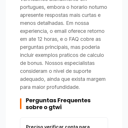
portugues, embora o horario noturno
apresente respostas mais curtas e
menos detalhadas. Em nossa
experiencia, o email oferece retorno
em ate 12 horas, e o FAQ cobre as
perguntas principais, mas poderia
incluir exemplos praticos de calculo
de bonus. Nossos especialistas
consideram o nivel de suporte
adequado, ainda que exista margem
para maior profundidade.
Perguntas Frequentes
sobre o gtwi
Preciso verificar conta para