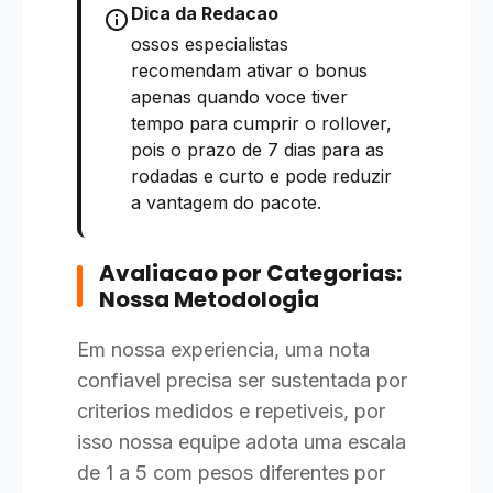
Dica da Redacao
ossos especialistas
recomendam ativar o bonus
apenas quando voce tiver
tempo para cumprir o rollover,
pois o prazo de 7 dias para as
rodadas e curto e pode reduzir
a vantagem do pacote.
Avaliacao por Categorias:
Nossa Metodologia
Em nossa experiencia, uma nota
confiavel precisa ser sustentada por
criterios medidos e repetiveis, por
isso nossa equipe adota uma escala
de 1 a 5 com pesos diferentes por