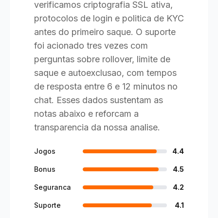
verificamos criptografia SSL ativa,
protocolos de login e politica de KYC
antes do primeiro saque. O suporte
foi acionado tres vezes com
perguntas sobre rollover, limite de
saque e autoexclusao, com tempos
de resposta entre 6 e 12 minutos no
chat. Esses dados sustentam as
notas abaixo e reforcam a
transparencia da nossa analise.
Jogos
4.4
Bonus
4.5
Seguranca
4.2
Suporte
4.1