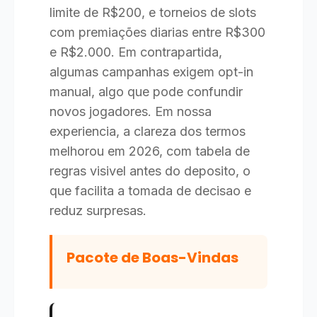
limite de R$200, e torneios de slots
com premiações diarias entre R$300
e R$2.000. Em contrapartida,
algumas campanhas exigem opt-in
manual, algo que pode confundir
novos jogadores. Em nossa
experiencia, a clareza dos termos
melhorou em 2026, com tabela de
regras visivel antes do deposito, o
que facilita a tomada de decisao e
reduz surpresas.
Pacote de Boas-Vindas