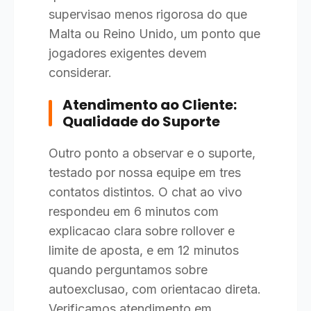
supervisao menos rigorosa do que
Malta ou Reino Unido, um ponto que
jogadores exigentes devem
considerar.
Atendimento ao Cliente:
Qualidade do Suporte
Outro ponto a observar e o suporte,
testado por nossa equipe em tres
contatos distintos. O chat ao vivo
respondeu em 6 minutos com
explicacao clara sobre rollover e
limite de aposta, e em 12 minutos
quando perguntamos sobre
autoexclusao, com orientacao direta.
Verificamos atendimento em