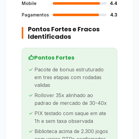
Mobile
4.4
Pagamentos
4.3
Pontos Fortes e Fracos
Identificados
Pontos Fortes
Pacote de bonus estruturado
em tres etapas com rodadas
validas
Rollover 35x alinhado ao
padrao de mercado de 30-40x
PIX testado com saque em ate
1h e sem taxa observada
Biblioteca acima de 2.300 jogos