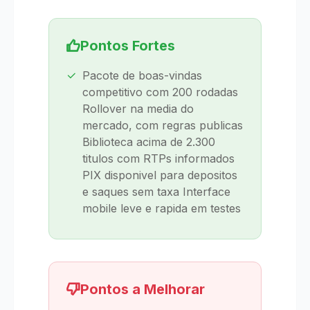
Pontos Fortes
Pacote de boas-vindas
competitivo com 200 rodadas
Rollover na media do
mercado, com regras publicas
Biblioteca acima de 2.300
titulos com RTPs informados
PIX disponivel para depositos
e saques sem taxa Interface
mobile leve e rapida em testes
Pontos a Melhorar