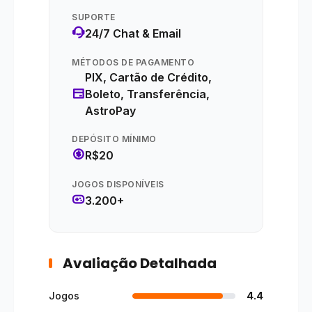
SUPORTE
24/7 Chat & Email
MÉTODOS DE PAGAMENTO
PIX, Cartão de Crédito,
Boleto, Transferência,
AstroPay
DEPÓSITO MÍNIMO
R$20
JOGOS DISPONÍVEIS
3.200+
Avaliação Detalhada
Jogos
4.4