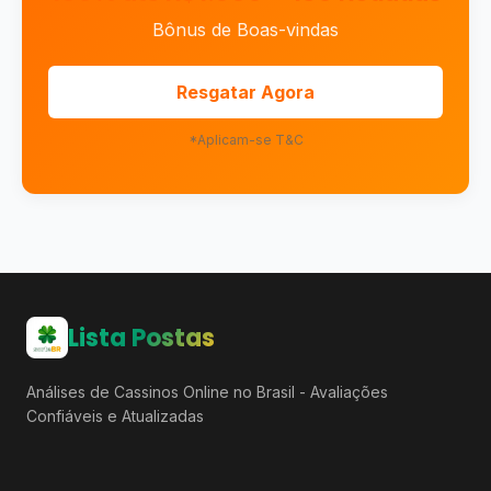
Bônus de Boas-vindas
Resgatar Agora
*Aplicam-se T&C
Lista Postas
Análises de Cassinos Online no Brasil - Avaliações
Confiáveis e Atualizadas