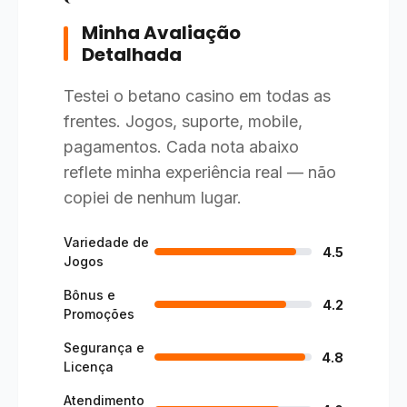
Minha Avaliação
Detalhada
Testei o betano casino em todas as
frentes. Jogos, suporte, mobile,
pagamentos. Cada nota abaixo
reflete minha experiência real — não
copiei de nenhum lugar.
Variedade de
4.5
Jogos
Bônus e
4.2
Promoções
Segurança e
4.8
Licença
Atendimento