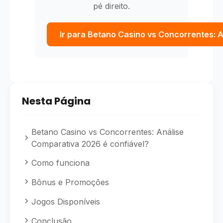
pé direito.
Ir para Betano Casino vs Concorrentes: 
Nesta Página
Betano Casino vs Concorrentes: Análise
Comparativa 2026 é confiável?
Como funciona
Bônus e Promoções
Jogos Disponíveis
Conclusão