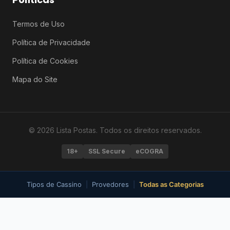
Termos de Uso
Política de Privacidade
Política de Cookies
Mapa do Site
© 2026 Lista Postas. Todos os direitos reservados.
18+
SSL Secure
eCOGRA
Tipos de Cassino
|
Provedores
|
Todas as Categorias