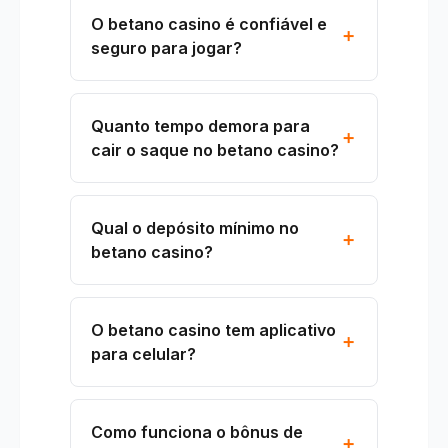
O betano casino é confiável e
seguro para jogar?
Quanto tempo demora para
cair o saque no betano casino?
Qual o depósito mínimo no
betano casino?
O betano casino tem aplicativo
para celular?
Como funciona o bônus de