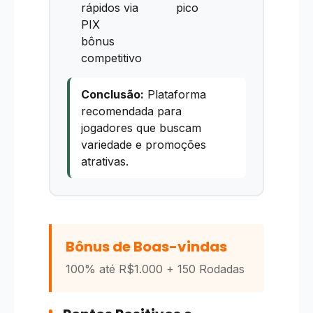
rápidos via
pico
PIX
bônus
competitivo
Conclusão:
Plataforma
recomendada para
jogadores que buscam
variedade e promoções
atrativas.
Bônus de Boas-vindas
100% até R$1.000 + 150 Rodadas