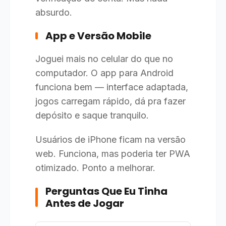
absurdo.
App e Versão Mobile
Joguei mais no celular do que no
computador. O app para Android
funciona bem — interface adaptada,
jogos carregam rápido, dá pra fazer
depósito e saque tranquilo.
Usuários de iPhone ficam na versão
web. Funciona, mas poderia ter PWA
otimizado. Ponto a melhorar.
Perguntas Que Eu Tinha
Antes de Jogar