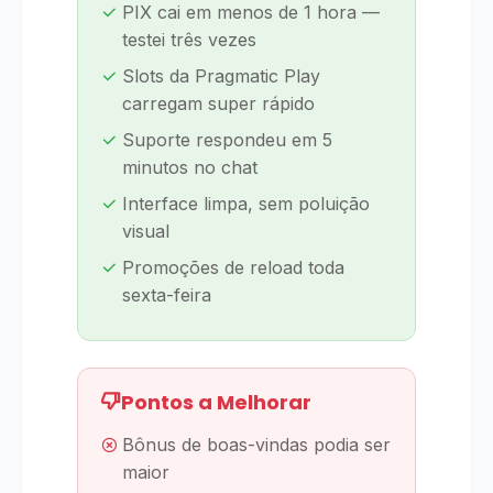
PIX cai em menos de 1 hora —
testei três vezes
Slots da Pragmatic Play
carregam super rápido
Suporte respondeu em 5
minutos no chat
Interface limpa, sem poluição
visual
Promoções de reload toda
sexta-feira
Pontos a Melhorar
Bônus de boas-vindas podia ser
maior