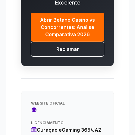
Excelente
Abrir Betano Casino vs
Concorrentes: Análise
Comparativa 2026
Reclamar
WEBSITE OFICIAL
LICENCIAMENTO
Curaçao eGaming 365/JAZ