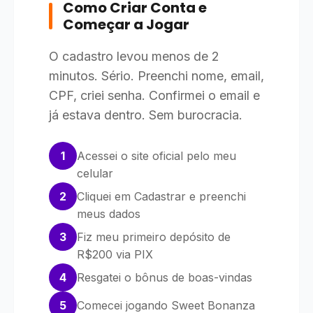
Como Criar Conta e
Começar a Jogar
O cadastro levou menos de 2
minutos. Sério. Preenchi nome, email,
CPF, criei senha. Confirmei o email e
já estava dentro. Sem burocracia.
1
Acessei o site oficial pelo meu
celular
2
Cliquei em Cadastrar e preenchi
meus dados
3
Fiz meu primeiro depósito de
R$200 via PIX
4
Resgatei o bônus de boas-vindas
5
Comecei jogando Sweet Bonanza