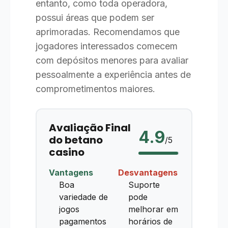
entanto, como toda operadora,
possui áreas que podem ser
aprimoradas. Recomendamos que
jogadores interessados comecem
com depósitos menores para avaliar
pessoalmente a experiência antes de
comprometimentos maiores.
Avaliação Final
4.9
do betano
/5
casino
Vantagens
Desvantagens
Boa
Suporte
variedade de
pode
jogos
melhorar em
pagamentos
horários de