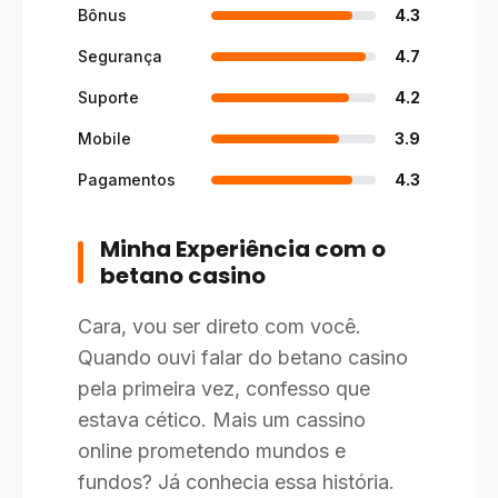
Bônus
4.3
Segurança
4.7
Suporte
4.2
Mobile
3.9
Pagamentos
4.3
Minha Experiência com o
betano casino
Cara, vou ser direto com você.
Quando ouvi falar do betano casino
pela primeira vez, confesso que
estava cético. Mais um cassino
online prometendo mundos e
fundos? Já conhecia essa história.