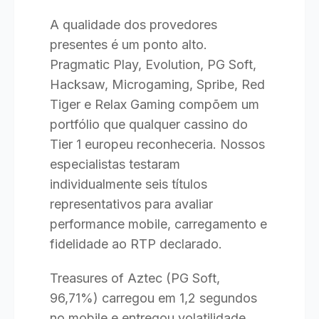
A qualidade dos provedores
presentes é um ponto alto.
Pragmatic Play, Evolution, PG Soft,
Hacksaw, Microgaming, Spribe, Red
Tiger e Relax Gaming compõem um
portfólio que qualquer cassino do
Tier 1 europeu reconheceria. Nossos
especialistas testaram
individualmente seis títulos
representativos para avaliar
performance mobile, carregamento e
fidelidade ao RTP declarado.
Treasures of Aztec (PG Soft,
96,71%) carregou em 1,2 segundos
no mobile e entregou volatilidade