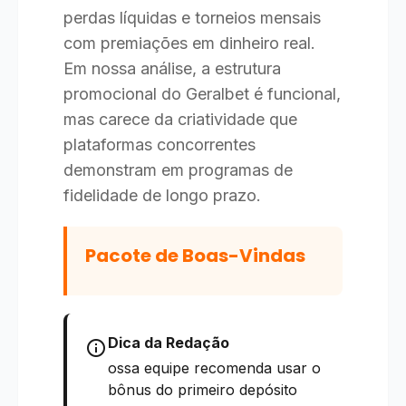
perdas líquidas e torneios mensais
com premiações em dinheiro real.
Em nossa análise, a estrutura
promocional do Geralbet é funcional,
mas carece da criatividade que
plataformas concorrentes
demonstram em programas de
fidelidade de longo prazo.
Pacote de Boas-Vindas
Dica da Redação
ossa equipe recomenda usar o
bônus do primeiro depósito