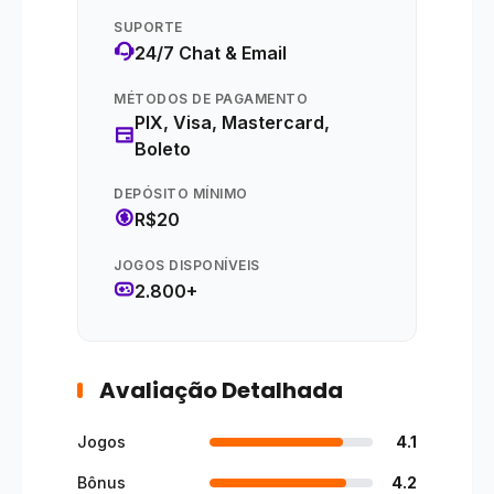
SUPORTE
24/7 Chat & Email
MÉTODOS DE PAGAMENTO
PIX, Visa, Mastercard,
Boleto
DEPÓSITO MÍNIMO
R$20
JOGOS DISPONÍVEIS
2.800+
Avaliação Detalhada
Jogos
4.1
Bônus
4.2