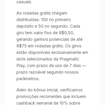
casuais.
As rodadas grátis chegam
distribuídas: 100 no primeiro
depósito e 50 no segundo. Cada
giro tem valor fixo de R$0,50,
gerando ganhos potenciais de até
R$75 em rodadas grátis. Os giros
estão disponíveis exclusivamente em
slots selecionados da Pragmatic
Play, com prazo de uso de 7 dias —
prazo razoável segundo nossos
parâmetros.
Além do bônus inicial, verificamos
promoções recorrentes que incluem
cashback semanal de 10% sobre