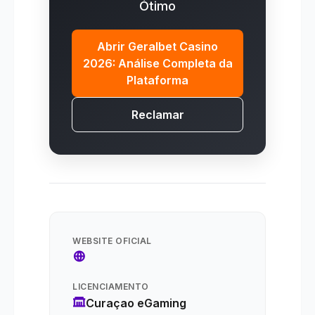
Ótimo
Abrir Geralbet Casino
2026: Análise Completa da
Plataforma
Reclamar
WEBSITE OFICIAL
LICENCIAMENTO
Curaçao eGaming