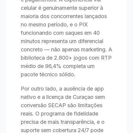
celular é genuinamente superior à
maioria dos concorrentes lançados
no mesmo período, e o PIX
funcionando com saques em 40
minutos representa um diferencial
concreto — não apenas marketing. A
biblioteca de 2.800+ jogos com RTP
médio de 96,4% completa um
pacote técnico sólido.
Por outro lado, a ausência de app
nativo e a licença de Curaçao sem
conversão SECAP são limitações
reais. O programa de fidelidade
precisa de mais transparência, e o
suporte sem cobertura 24/7 pode