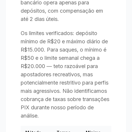
bancário opera apenas para
depósitos, com compensação em
até 2 dias úteis.
Os limites verificados: depósito
mínimo de R$20 e máximo diário de
R$15.000. Para saques, o mínimo é
R$50 e o limite semanal chega a
R$20.000 — teto razoável para
apostadores recreativos, mas
potencialmente restritivo para perfis
mais agressivos. Não identificamos
cobrança de taxas sobre transações
PIX durante nosso período de
análise.