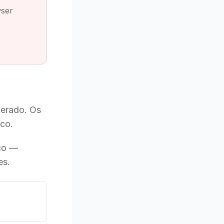
wser
perado. Os
ico.
ico —
es.