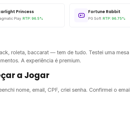
tarlight Princess
Fortune Rabbit
agmatic Play
RTP: 96.5%
PG Soft
RTP: 96.75%
ack, roleta, baccarat — tem de tudo. Testei uma mesa 
vamentos. A experiência é premium.
çar a Jogar
enchi nome, email, CPF, criei senha. Confirmei o email