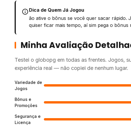
Dica de Quem Já Jogou
ão ative o bônus se você quer sacar rápido. J
quiser ficar mais tempo, aí sim pega o bônus
Minha Avaliação Detalh
Testei o globopg em todas as frentes. Jogos, s
experiência real — não copiei de nenhum lugar.
Variedade de
Jogos
Bônus e
Promoções
Segurança e
Licença