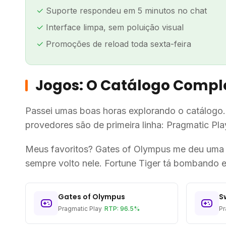
Suporte respondeu em 5 minutos no chat
Interface limpa, sem poluição visual
Promoções de reload toda sexta-feira
Jogos: O Catálogo Compl
Passei umas boas horas explorando o catálogo.
provedores são de primeira linha: Pragmatic Pla
Meus favoritos? Gates of Olympus me deu uma 
sempre volto nele. Fortune Tiger tá bombando e
Gates of Olympus
S
Pragmatic Play
RTP: 96.5%
Pr