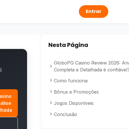
Entrar
Nesta Página
GloboPG Casino Review 2026: Aná
5
Completa e Detalhada é confiável
Como funciona
Bônus e Promoções
asino
Jogos Disponíveis
álise
lhada
Conclusão