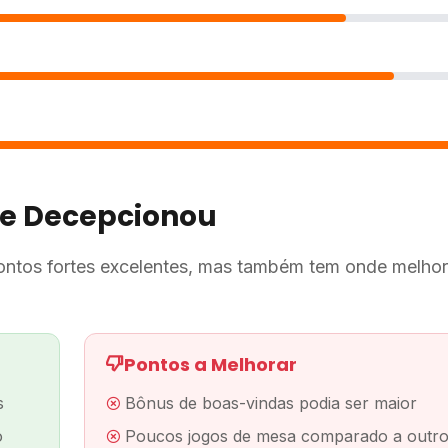
Me Decepcionou
ontos fortes excelentes, mas também tem onde melhora
Pontos a Melhorar
s
Bônus de boas-vindas podia ser maior
o
Poucos jogos de mesa comparado a outr