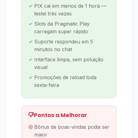
PIX cai em menos de 1 hora —
testei três vezes
Slots da Pragmatic Play
carregam super rápido
Suporte respondeu em 5
minutos no chat
Interface limpa, sem poluição
visual
Promoções de reload toda
sexta-feira
Pontos a Melhorar
Bônus de boas-vindas podia ser
maior