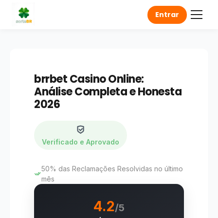
Entrar
brrbet Casino Online:
Análise Completa e Honesta
2026
Verificado e Aprovado
50% das Reclamações Resolvidas no último
mês
4.2
/5