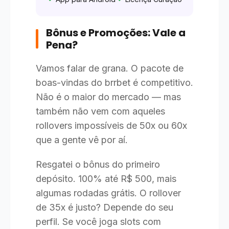
Bônus e Promoções: Vale a
Pena?
Vamos falar de grana. O pacote de
boas-vindas do brrbet é competitivo.
Não é o maior do mercado — mas
também não vem com aqueles
rollovers impossíveis de 50x ou 60x
que a gente vê por aí.
Resgatei o bônus do primeiro
depósito. 100% até R$ 500, mais
algumas rodadas grátis. O rollover
de 35x é justo? Depende do seu
perfil. Se você joga slots com