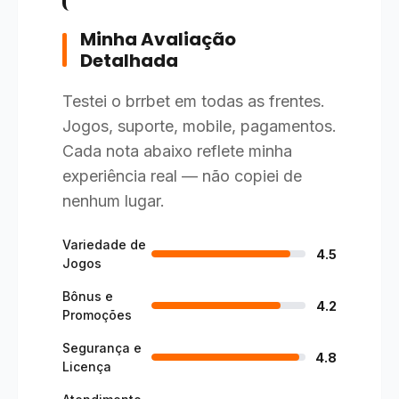
Minha Avaliação
Detalhada
Testei o brrbet em todas as frentes.
Jogos, suporte, mobile, pagamentos.
Cada nota abaixo reflete minha
experiência real — não copiei de
nenhum lugar.
Variedade de
4.5
Jogos
Bônus e
4.2
Promoções
Segurança e
4.8
Licença