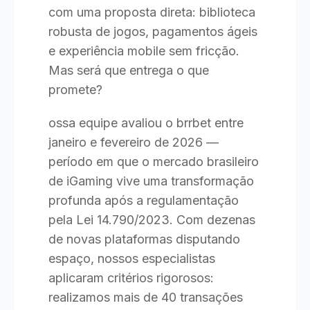
com uma proposta direta: biblioteca
robusta de jogos, pagamentos ágeis
e experiência mobile sem fricção.
Mas será que entrega o que
promete?
ossa equipe avaliou o brrbet entre
janeiro e fevereiro de 2026 —
período em que o mercado brasileiro
de iGaming vive uma transformação
profunda após a regulamentação
pela Lei 14.790/2023. Com dezenas
de novas plataformas disputando
espaço, nossos especialistas
aplicaram critérios rigorosos:
realizamos mais de 40 transações