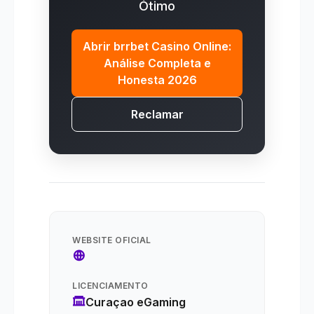
Ótimo
Abrir brrbet Casino Online:
Análise Completa e
Honesta 2026
Reclamar
WEBSITE OFICIAL
LICENCIAMENTO
Curaçao eGaming