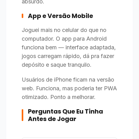
absurdo.
App e Versão Mobile
Joguei mais no celular do que no
computador. O app para Android
funciona bem — interface adaptada,
jogos carregam rápido, dá pra fazer
depósito e saque tranquilo.
Usuários de iPhone ficam na versão
web. Funciona, mas poderia ter PWA
otimizado. Ponto a melhorar.
Perguntas Que Eu Tinha
Antes de Jogar