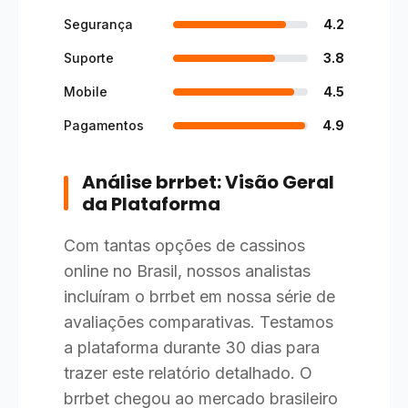
Segurança
4.2
Suporte
3.8
Mobile
4.5
Pagamentos
4.9
Análise brrbet: Visão Geral
da Plataforma
Com tantas opções de cassinos
online no Brasil, nossos analistas
incluíram o brrbet em nossa série de
avaliações comparativas. Testamos
a plataforma durante 30 dias para
trazer este relatório detalhado. O
brrbet chegou ao mercado brasileiro