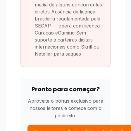
média de alguns concorrentes
diretos Ausência de licença
brasileira regulamentada pela
SECAP — opera com licença
Curaçao eGaming Sem
suporte a carteiras digitais
internacionais como Skrill ou
Neteller para saques
Pronto para começar?
Aproveite o bônus exclusivo para
nossos leitores e comece com o
pé direito.