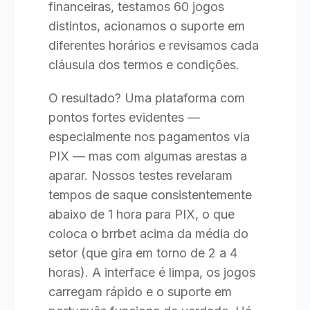
financeiras, testamos 60 jogos
distintos, acionamos o suporte em
diferentes horários e revisamos cada
cláusula dos termos e condições.
O resultado? Uma plataforma com
pontos fortes evidentes —
especialmente nos pagamentos via
PIX — mas com algumas arestas a
aparar. Nossos testes revelaram
tempos de saque consistentemente
abaixo de 1 hora para PIX, o que
coloca o brrbet acima da média do
setor (que gira em torno de 2 a 4
horas). A interface é limpa, os jogos
carregam rápido e o suporte em