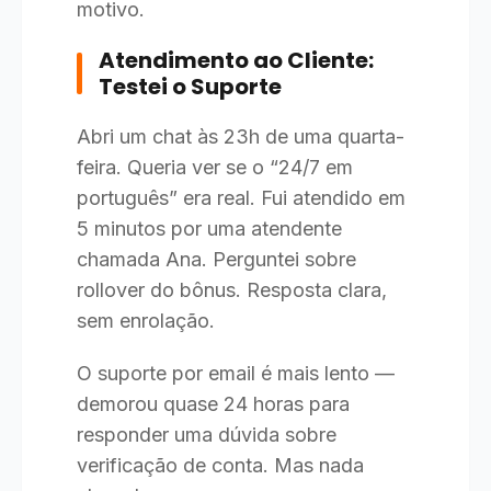
motivo.
Atendimento ao Cliente:
Testei o Suporte
Abri um chat às 23h de uma quarta-
feira. Queria ver se o “24/7 em
português” era real. Fui atendido em
5 minutos por uma atendente
chamada Ana. Perguntei sobre
rollover do bônus. Resposta clara,
sem enrolação.
O suporte por email é mais lento —
demorou quase 24 horas para
responder uma dúvida sobre
verificação de conta. Mas nada