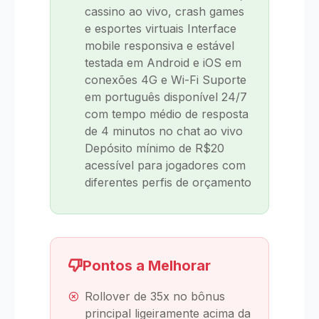
cassino ao vivo, crash games
e esportes virtuais Interface
mobile responsiva e estável
testada em Android e iOS em
conexões 4G e Wi-Fi Suporte
em português disponível 24/7
com tempo médio de resposta
de 4 minutos no chat ao vivo
Depósito mínimo de R$20
acessível para jogadores com
diferentes perfis de orçamento
Pontos a Melhorar
Rollover de 35x no bônus
principal ligeiramente acima da