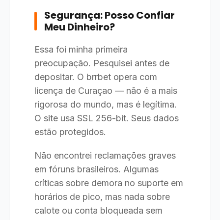
Segurança: Posso Confiar
Meu Dinheiro?
Essa foi minha primeira
preocupação. Pesquisei antes de
depositar. O brrbet opera com
licença de Curaçao — não é a mais
rigorosa do mundo, mas é legítima.
O site usa SSL 256-bit. Seus dados
estão protegidos.
Não encontrei reclamações graves
em fóruns brasileiros. Algumas
críticas sobre demora no suporte em
horários de pico, mas nada sobre
calote ou conta bloqueada sem