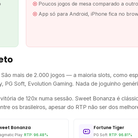
o
Poucos jogos de mesa comparado a outr
App só para Android, iPhone fica no bro
eto
 São mais de 2.000 jogos — a maioria slots, como es
y, PG Soft, Evolution Gaming. Nada de joguinho genér
vitória de 120x numa sessão. Sweet Bonanza é cláss
ntre os brasileiros, apesar do RTP não ser dos melhor
weet Bonanza
Fortune Tiger
agmatic Play
RTP: 96.48%
PG Soft
RTP: 96.81%