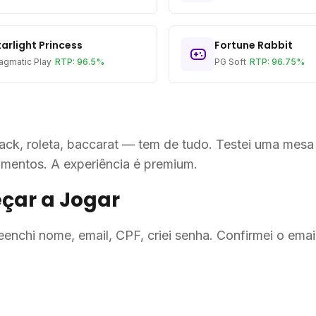
tarlight Princess
Fortune Rabbit
agmatic Play
RTP: 96.5%
PG Soft
RTP: 96.75%
ack, roleta, baccarat — tem de tudo. Testei uma mesa 
vamentos. A experiência é premium.
çar a Jogar
enchi nome, email, CPF, criei senha. Confirmei o email