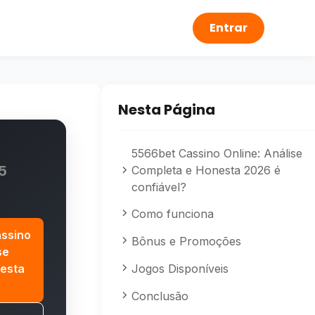
Entrar
Nesta Página
5566bet Cassino Online: Análise
5
Completa e Honesta 2026 é
confiável?
Como funciona
assino
Bônus e Promoções
se
Jogos Disponíveis
esta
Conclusão