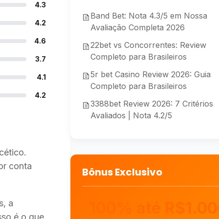
4.3
Band Bet: Nota 4.3/5 em Nossa
4.2
Avaliação Completa 2026
4.6
22bet vs Concorrentes: Review
Completo para Brasileiros
3.7
5r bet Casino Review 2026: Guia
4.1
Completo para Brasileiros
4.2
3388bet Review 2026: 7 Critérios
Avaliados | Nota 4.2/5
cético.
or conta
Bônus Exclusivo
s, a
100% até R$1.0
sso é o que