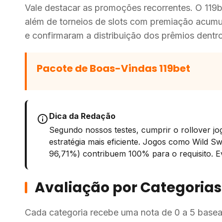
Vale destacar as promoções recorrentes. O 119
além de torneios de slots com premiação acumu
e confirmaram a distribuição dos prêmios dentr
Pacote de Boas-Vindas 119bet
Dica da Redação
Segundo nossos testes, cumprir o rollover j
estratégia mais eficiente. Jogos como Wild 
96,71%) contribuem 100% para o requisito. Ev
Avaliação por Categorias
Cada categoria recebe uma nota de 0 a 5 basea