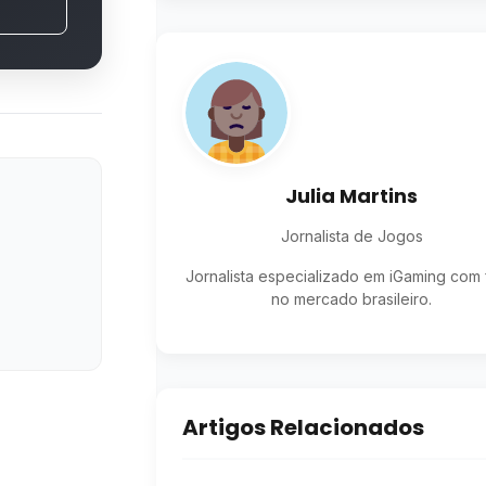
Julia Martins
Jornalista de Jogos
Jornalista especializado em iGaming com
no mercado brasileiro.
Artigos Relacionados