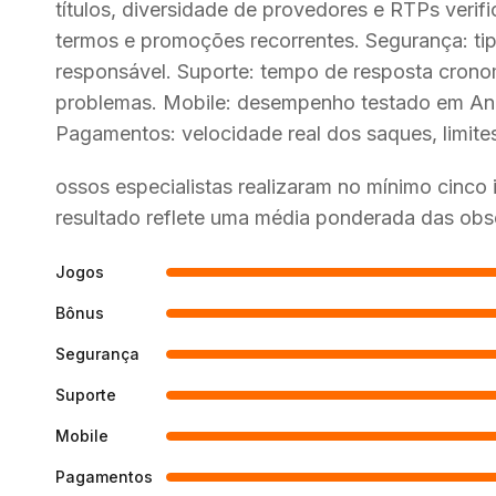
títulos, diversidade de provedores e RTPs verif
termos e promoções recorrentes. Segurança: tipo 
responsável. Suporte: tempo de resposta cronom
problemas. Mobile: desempenho testado em Andr
Pagamentos: velocidade real dos saques, limite
ossos especialistas realizaram no mínimo cinco i
resultado reflete uma média ponderada das obse
Jogos
Bônus
Segurança
Suporte
Mobile
Pagamentos