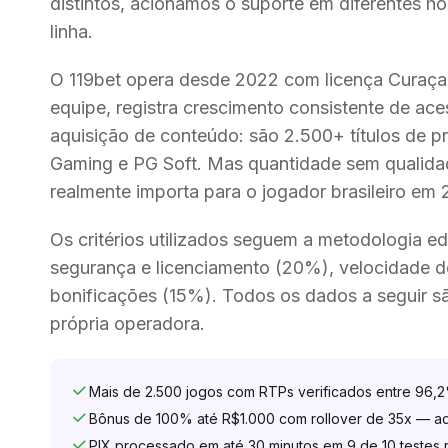
distintos, acionamos o suporte em diferentes h
linha.
O 119bet opera desde 2022 com licença Curaça
equipe, registra crescimento consistente de ace
aquisição de conteúdo: são 2.500+ títulos de 
Gaming e PG Soft. Mas quantidade sem qualidad
realmente importa para o jogador brasileiro em 
Os critérios utilizados seguem a metodologia ed
segurança e licenciamento (20%), velocidade 
bonificações (15%). Todos os dados a seguir s
própria operadora.
Mais de 2.500 jogos com RTPs verificados entre 96,
Bônus de 100% até R$1.000 com rollover de 35x — 
PIX processado em até 30 minutos em 9 de 10 testes 