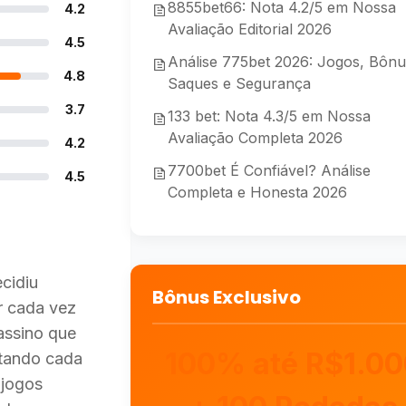
8855bet66: Nota 4.2/5 em Nossa
4.2
Avaliação Editorial 2026
4.5
Análise 775bet 2026: Jogos, Bônu
4.8
Saques e Segurança
3.7
133 bet: Nota 4.3/5 em Nossa
Avaliação Completa 2026
4.2
7700bet É Confiável? Análise
4.5
Completa e Honesta 2026
cidiu
Bônus Exclusivo
or cada vez
assino que
100% até R$1.0
stando cada
 jogos