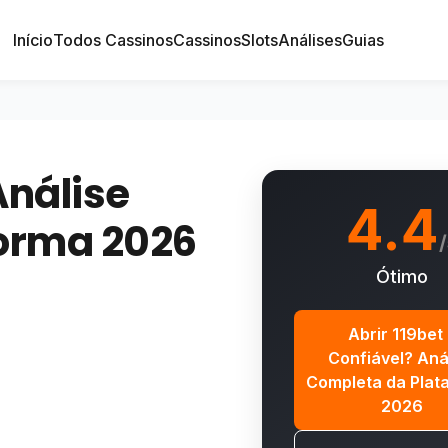
Início
Todos Cassinos
Cassinos
Slots
Análises
Guias
Análise
4.4
orma 2026
Ótimo
Abrir 119bet
Confiável? Aná
Completa da Plat
2026