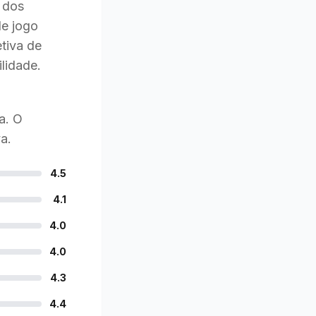
a dos
de jogo
tiva de
lidade.
a. O
a.
4.5
4.1
4.0
4.0
4.3
4.4