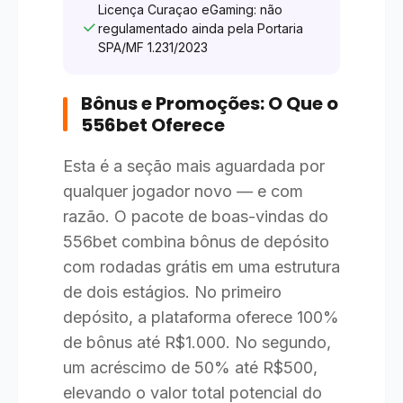
Licença Curaçao eGaming: não
regulamentado ainda pela Portaria
SPA/MF 1.231/2023
Bônus e Promoções: O Que o
556bet Oferece
Esta é a seção mais aguardada por
qualquer jogador novo — e com
razão. O pacote de boas-vindas do
556bet combina bônus de depósito
com rodadas grátis em uma estrutura
de dois estágios. No primeiro
depósito, a plataforma oferece 100%
de bônus até R$1.000. No segundo,
um acréscimo de 50% até R$500,
elevando o valor total potencial do