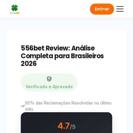
Entrar
556bet Review: Análise
Completa para Brasileiros
2026
Verificado e Aprovado
50% das Reclamações Resolvidas no último
mês
4.7
/5