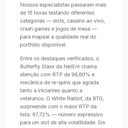
Nossos especialistas passaram mais
de 15 horas testando diferentes
categorias — slots, cassino ao vivo,
crash games e jogos de mesa —
para mapear a qualidade real do
portfólio disponível.
Entre os destaques verificados, o
Butterfly Staxx da NetEnt chama
atenção com RTP de 96,80% e
mecânica de re-spins que agrada
tanto a iniciantes quanto a
veteranos. O White Rabbit, da BTG,
surpreende com o maior RTP da
lista: 97,72% — número expressivo
para um slot de alta volatilidade. Em