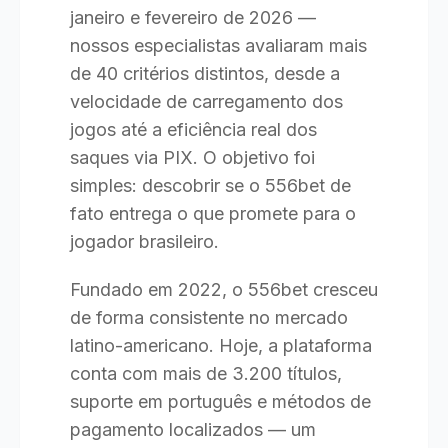
janeiro e fevereiro de 2026 —
nossos especialistas avaliaram mais
de 40 critérios distintos, desde a
velocidade de carregamento dos
jogos até a eficiência real dos
saques via PIX. O objetivo foi
simples: descobrir se o 556bet de
fato entrega o que promete para o
jogador brasileiro.
Fundado em 2022, o 556bet cresceu
de forma consistente no mercado
latino-americano. Hoje, a plataforma
conta com mais de 3.200 títulos,
suporte em português e métodos de
pagamento localizados — um