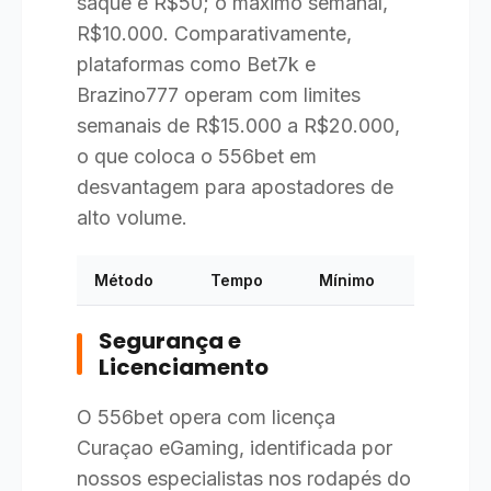
saque é R$50; o máximo semanal,
R$10.000. Comparativamente,
plataformas como Bet7k e
Brazino777 operam com limites
semanais de R$15.000 a R$20.000,
o que coloca o 556bet em
desvantagem para apostadores de
alto volume.
Método
Tempo
Mínimo
Segurança e
Licenciamento
O 556bet opera com licença
Curaçao eGaming, identificada por
nossos especialistas nos rodapés do