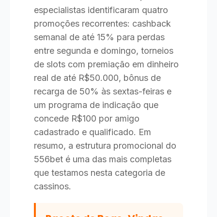
especialistas identificaram quatro
promoções recorrentes: cashback
semanal de até 15% para perdas
entre segunda e domingo, torneios
de slots com premiação em dinheiro
real de até R$50.000, bônus de
recarga de 50% às sextas-feiras e
um programa de indicação que
concede R$100 por amigo
cadastrado e qualificado. Em
resumo, a estrutura promocional do
556bet é uma das mais completas
que testamos nesta categoria de
cassinos.