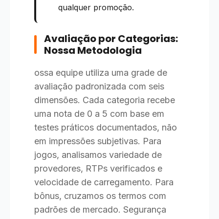
qualquer promoção.
Avaliação por Categorias:
Nossa Metodologia
ossa equipe utiliza uma grade de
avaliação padronizada com seis
dimensões. Cada categoria recebe
uma nota de 0 a 5 com base em
testes práticos documentados, não
em impressões subjetivas. Para
jogos, analisamos variedade de
provedores, RTPs verificados e
velocidade de carregamento. Para
bônus, cruzamos os termos com
padrões de mercado. Segurança