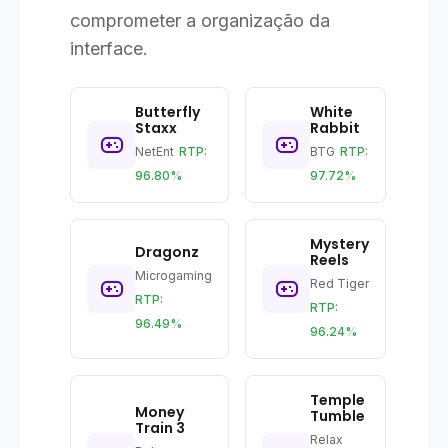
comprometer a organização da
interface.
Butterfly
White
Staxx
Rabbit
NetEnt
RTP:
BTG
RTP:
96.80%
97.72%
Mystery
Dragonz
Reels
Microgaming
Red Tiger
RTP:
RTP:
96.49%
96.24%
Temple
Money
Tumble
Train 3
Relax