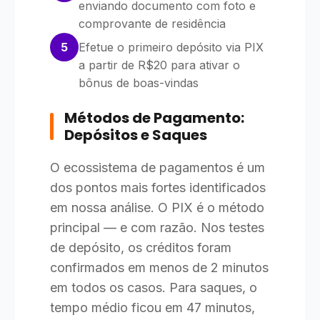
enviando documento com foto e
comprovante de residência
5
Efetue o primeiro depósito via PIX
a partir de R$20 para ativar o
bônus de boas-vindas
Métodos de Pagamento:
Depósitos e Saques
O ecossistema de pagamentos é um
dos pontos mais fortes identificados
em nossa análise. O PIX é o método
principal — e com razão. Nos testes
de depósito, os créditos foram
confirmados em menos de 2 minutos
em todos os casos. Para saques, o
tempo médio ficou em 47 minutos,