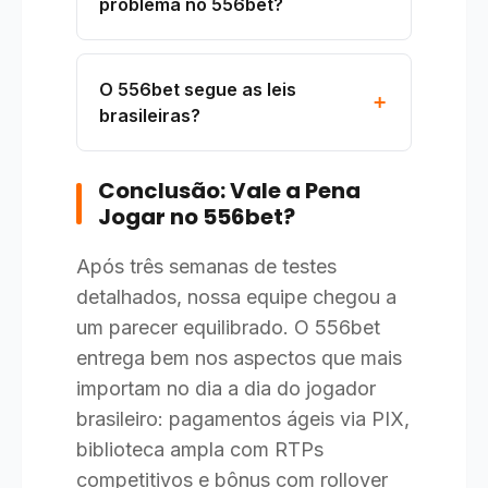
problema no 556bet?
O 556bet segue as leis
brasileiras?
Conclusão: Vale a Pena
Jogar no 556bet?
Após três semanas de testes
detalhados, nossa equipe chegou a
um parecer equilibrado. O 556bet
entrega bem nos aspectos que mais
importam no dia a dia do jogador
brasileiro: pagamentos ágeis via PIX,
biblioteca ampla com RTPs
competitivos e bônus com rollover