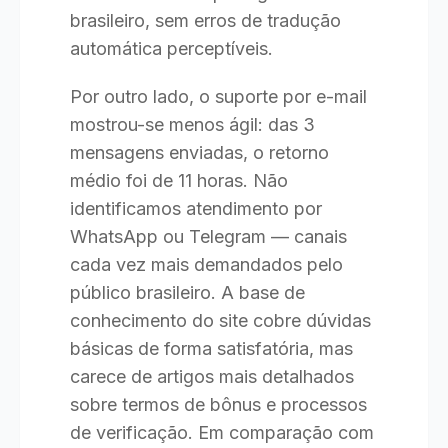
brasileiro, sem erros de tradução
automática perceptíveis.
Por outro lado, o suporte por e-mail
mostrou-se menos ágil: das 3
mensagens enviadas, o retorno
médio foi de 11 horas. Não
identificamos atendimento por
WhatsApp ou Telegram — canais
cada vez mais demandados pelo
público brasileiro. A base de
conhecimento do site cobre dúvidas
básicas de forma satisfatória, mas
carece de artigos mais detalhados
sobre termos de bônus e processos
de verificação. Em comparação com