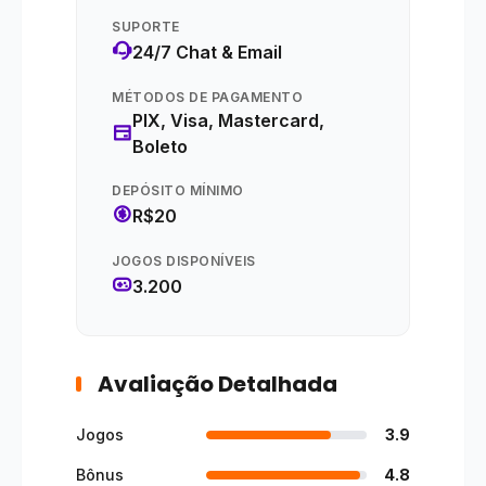
SUPORTE
24/7 Chat & Email
MÉTODOS DE PAGAMENTO
PIX, Visa, Mastercard,
Boleto
DEPÓSITO MÍNIMO
R$20
JOGOS DISPONÍVEIS
3.200
Avaliação Detalhada
Jogos
3.9
Bônus
4.8