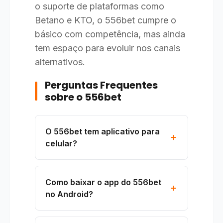
o suporte de plataformas como
Betano e KTO, o 556bet cumpre o
básico com competência, mas ainda
tem espaço para evoluir nos canais
alternativos.
Perguntas Frequentes
sobre o 556bet
O 556bet tem aplicativo para
celular?
Como baixar o app do 556bet
no Android?