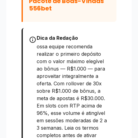
Pacote de Boas-Vindas
556bet
Dica da Redação
ossa equipe recomenda
realizar o primeiro depósito
com o valor máximo elegível
ao bônus — R$1.000 — para
aproveitar integralmente a
oferta. Com rollover de 30x
sobre R$1.000 de bônus, a
meta de apostas é R$30.000.
Em slots com RTP acima de
96%, esse volume é atingível
em sessões moderadas de 2 a
3 semanas. Leia os termos
completos antes de ativar