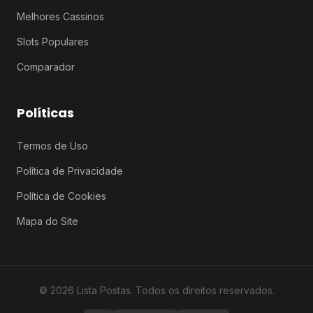
Melhores Cassinos
Slots Populares
Comparador
Políticas
Termos de Uso
Política de Privacidade
Política de Cookies
Mapa do Site
© 2026 Lista Postas. Todos os direitos reservados.