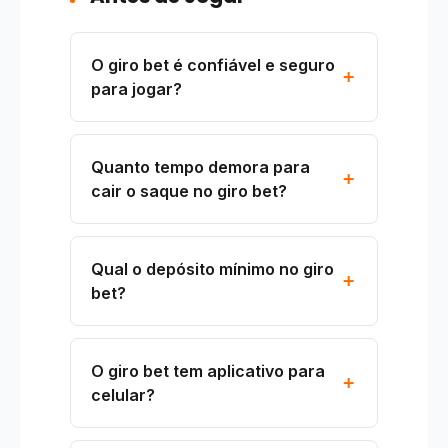
O giro bet é confiável e seguro
para jogar?
Quanto tempo demora para
cair o saque no giro bet?
Qual o depósito mínimo no giro
bet?
O giro bet tem aplicativo para
celular?