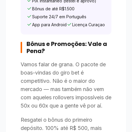
PIX Instantâneo (testei e aprovo)
Bônus de até R$1.500
Suporte 24/7 em Português
App para Android
Licença Curaçao
Bônus e Promoções: Vale a
Pena?
Vamos falar de grana. O pacote de
boas-vindas do giro bet é
competitivo. Não é o maior do
mercado — mas também não vem
com aqueles rollovers impossíveis de
50x ou 60x que a gente vê por aí.
Resgatei o bônus do primeiro
depósito. 100% até R$ 500, mais