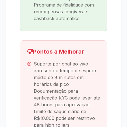
Programa de fidelidade com
recompensas tangíveis e
cashback automático
Pontos a Melhorar
Suporte por chat ao vivo
apresentou tempo de espera
médio de 8 minutos em
horários de pico
Documentação para
verificação KYC pode levar até
48 horas para aprovação
Limite de saque diário de
R$10.000 pode ser restritivo
para high rollers