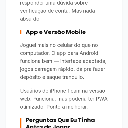
responder uma dúvida sobre
verificação de conta. Mas nada
absurdo.
App e Versão Mobile
Joguei mais no celular do que no
computador. O app para Android
funciona bem — interface adaptada,
jogos carregam rápido, dá pra fazer
depósito e saque tranquilo.
Usuários de iPhone ficam na versão
web. Funciona, mas poderia ter PWA
otimizado. Ponto a melhorar.
Perguntas Que Eu Tinha
Antes de Jogar