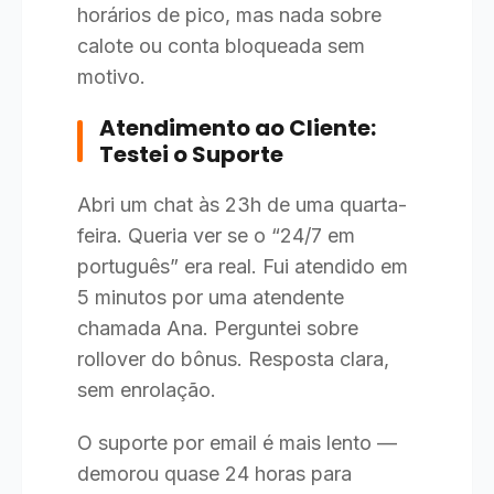
horários de pico, mas nada sobre
calote ou conta bloqueada sem
motivo.
Atendimento ao Cliente:
Testei o Suporte
Abri um chat às 23h de uma quarta-
feira. Queria ver se o “24/7 em
português” era real. Fui atendido em
5 minutos por uma atendente
chamada Ana. Perguntei sobre
rollover do bônus. Resposta clara,
sem enrolação.
O suporte por email é mais lento —
demorou quase 24 horas para