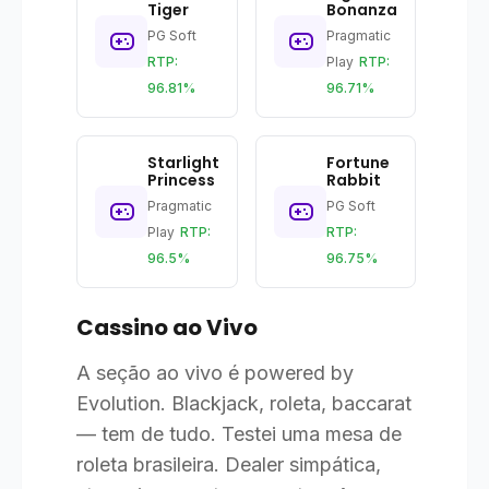
Tiger
Bonanza
PG Soft
Pragmatic
RTP:
Play
RTP:
96.81%
96.71%
Starlight
Fortune
Princess
Rabbit
Pragmatic
PG Soft
Play
RTP:
RTP:
96.5%
96.75%
Cassino ao Vivo
A seção ao vivo é powered by
Evolution. Blackjack, roleta, baccarat
— tem de tudo. Testei uma mesa de
roleta brasileira. Dealer simpática,