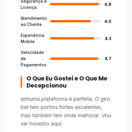
Segurança e
4.8
Licença
Atendimento
4.0
ao Cliente
Experiência
4.3
Mobile
Velocidade
de
4.7
Pagamentos
O Que Eu Gostei e O Que Me
Decepcionou
enhuma plataforma é perfeita. O giro
bet tem pontos fortes excelentes,
mas também tem onde melhorar. Vou
ser honesto aqui: