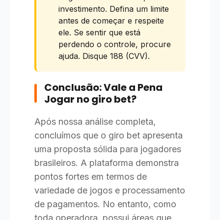
investimento. Defina um limite
antes de começar e respeite
ele. Se sentir que está
perdendo o controle, procure
ajuda. Disque 188 (CVV).
Conclusão: Vale a Pena
Jogar no giro bet?
Após nossa análise completa,
concluímos que o giro bet apresenta
uma proposta sólida para jogadores
brasileiros. A plataforma demonstra
pontos fortes em termos de
variedade de jogos e processamento
de pagamentos. No entanto, como
toda operadora, possui áreas que