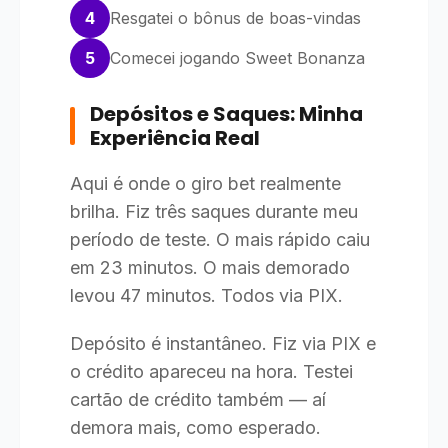
4
Resgatei o bônus de boas-vindas
5
Comecei jogando Sweet Bonanza
Depósitos e Saques: Minha
Experiência Real
Aqui é onde o giro bet realmente
brilha. Fiz três saques durante meu
período de teste. O mais rápido caiu
em 23 minutos. O mais demorado
levou 47 minutos. Todos via PIX.
Depósito é instantâneo. Fiz via PIX e
o crédito apareceu na hora. Testei
cartão de crédito também — aí
demora mais, como esperado.