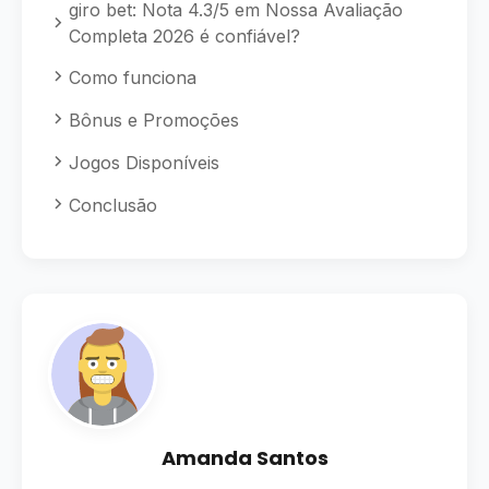
giro bet: Nota 4.3/5 em Nossa Avaliação
Completa 2026 é confiável?
Como funciona
Bônus e Promoções
Jogos Disponíveis
Conclusão
Amanda Santos