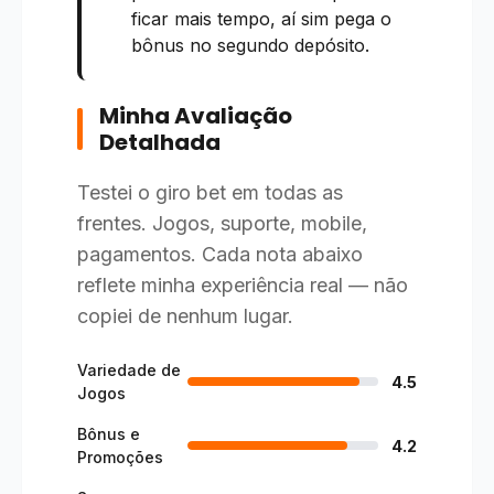
ficar mais tempo, aí sim pega o
bônus no segundo depósito.
Minha Avaliação
Detalhada
Testei o giro bet em todas as
frentes. Jogos, suporte, mobile,
pagamentos. Cada nota abaixo
reflete minha experiência real — não
copiei de nenhum lugar.
Variedade de
4.5
Jogos
Bônus e
4.2
Promoções