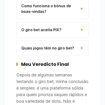
Como funciona o bônus de
boas-vindas?
O giro bet aceita PIX?
Quais jogos têm no giro bet?
Meu Veredicto Final
Depois de algumas semanas
testando o giro bet, minha conclusão
é simples: é uma plataforma sólida
para quem prioriza saques rápidos e
boa variedade de slots. Não é