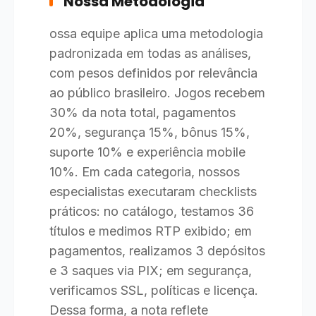
Nossa Metodologia
ossa equipe aplica uma metodologia
padronizada em todas as análises,
com pesos definidos por relevância
ao público brasileiro. Jogos recebem
30% da nota total, pagamentos
20%, segurança 15%, bônus 15%,
suporte 10% e experiência mobile
10%. Em cada categoria, nossos
especialistas executaram checklists
práticos: no catálogo, testamos 36
títulos e medimos RTP exibido; em
pagamentos, realizamos 3 depósitos
e 3 saques via PIX; em segurança,
verificamos SSL, políticas e licença.
Dessa forma, a nota reflete