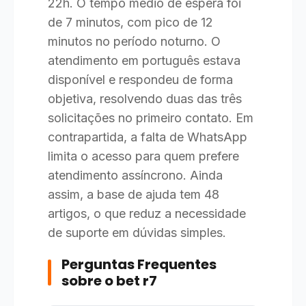
22h. O tempo médio de espera foi
de 7 minutos, com pico de 12
minutos no período noturno. O
atendimento em português estava
disponível e respondeu de forma
objetiva, resolvendo duas das três
solicitações no primeiro contato. Em
contrapartida, a falta de WhatsApp
limita o acesso para quem prefere
atendimento assíncrono. Ainda
assim, a base de ajuda tem 48
artigos, o que reduz a necessidade
de suporte em dúvidas simples.
Perguntas Frequentes
sobre o bet r7