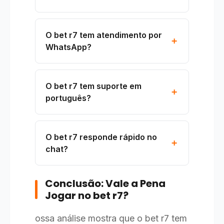
O bet r7 tem atendimento por
WhatsApp?
O bet r7 tem suporte em
português?
O bet r7 responde rápido no
chat?
Conclusão: Vale a Pena
Jogar no bet r7?
ossa análise mostra que o bet r7 tem