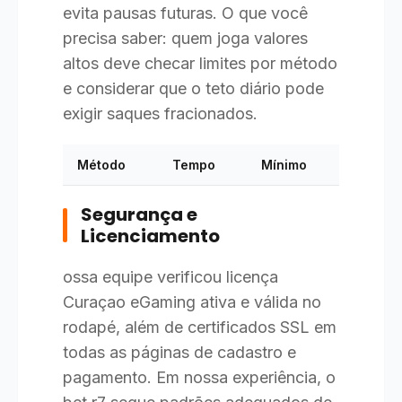
evita pausas futuras. O que você
precisa saber: quem joga valores
altos deve checar limites por método
e considerar que o teto diário pode
exigir saques fracionados.
Método
Tempo
Mínimo
Segurança e
Licenciamento
ossa equipe verificou licença
Curaçao eGaming ativa e válida no
rodapé, além de certificados SSL em
todas as páginas de cadastro e
pagamento. Em nossa experiência, o