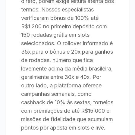
direto, porém exige leitura atenta dos
termos. Nossos especialistas
verificaram bônus de 100% até
R$1.200 no primeiro depósito com
150 rodadas grátis em slots
selecionados. O rollover informado é
35x para o bônus e 20x para ganhos
de rodadas, número que fica
levemente acima da média brasileira,
geralmente entre 30x e 40x. Por
outro lado, a plataforma oferece
campanhas semanais, como
cashback de 10% às sextas, torneios
com premiações de até R$15.000 e
missões de fidelidade que acumulam
pontos por aposta em slots e live.