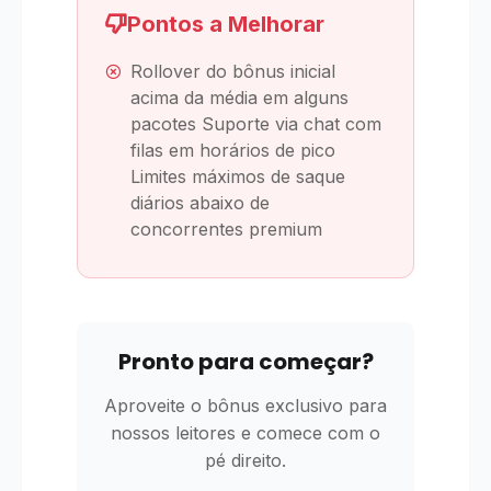
Pontos a Melhorar
Rollover do bônus inicial
acima da média em alguns
pacotes Suporte via chat com
filas em horários de pico
Limites máximos de saque
diários abaixo de
concorrentes premium
Pronto para começar?
Aproveite o bônus exclusivo para
nossos leitores e comece com o
pé direito.