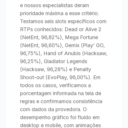
e nossos especialistas deram
prioridade máxima a esse critério.
Testamos seis slots específicos com
RTPs conhecidos: Dead or Alive 2
(NetEnt, 96,82%), Mega Fortune
(NetEnt, 96,60%), Gemix (Play’ GO,
96,75%), Hand of Anubis (Hacksaw,
96,25%), Gladiator Legends
(Hacksaw, 96,28%) e Penalty
Shoot-out (EvoPlay, 96,00%). Em
todos os casos, verificamos a
porcentagem informada na tela de
regras e confirmamos consistência
com dados da provedora. O
desempenho gráfico foi fluido em
desktop e mobile, com animações