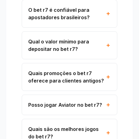
O bet r7 é confiável para
apostadores brasileiros?
Qual o valor mínimo para
depositar no bet r7?
Quais promoções o bet r7
oferece para clientes antigos?
Posso jogar Aviator no bet r7?
Quais são os melhores jogos
do bet r7?