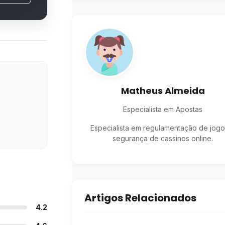
Matheus Almeida
Especialista em Apostas
Especialista em regulamentação de jogo
segurança de cassinos online.
Artigos Relacionados
4.2