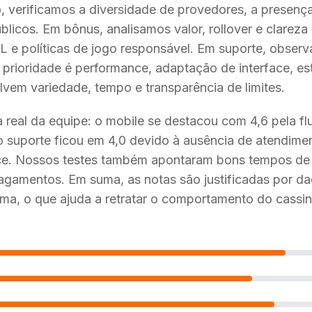
, verificamos a diversidade de provedores, a presença
licos. Em bônus, analisamos valor, rollover e clareza
SSL e políticas de jogo responsável. Em suporte, obser
prioridade é performance, adaptação de interface, est
lvem variedade, tempo e transparência de limites.
 real da equipe: o mobile se destacou com 4,6 pela fl
 suporte ficou em 4,0 devido à ausência de atendime
ce. Nossos testes também apontaram bons tempos de
pagamentos. Em suma, as notas são justificadas por d
rma, o que ajuda a retratar o comportamento do cassin