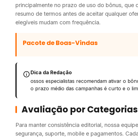
principalmente no prazo de uso do bônus, que co
resumo de termos antes de aceitar qualquer ofert
elegíveis mudam com frequência.
Pacote de Boas-Vindas
Dica da Redação
ossos especialistas recomendam ativar o bônu
o prazo médio das campanhas é curto e o lim
Avaliação por Categorias
Para manter consistência editorial, nossa equipe
segurança, suporte, mobile e pagamentos. Cada 