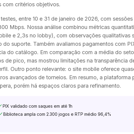
s com critérios objetivos.
stes, entre 10 e 31 de janeiro de 2026, com sessões 
300 Mbps. Nossa análise combinou métricas quantitat
ile e 2,3s no lobby), com observações qualitativas 
to do suporte. Também avaliamos pagamentos com PIX
ncia do catálogo. Em comparação com a média do setor
s de pico, mas mostrou limitações na transparência de
il. Outro ponto relevante: o site mobile oferece quas
tros avançados de torneios. Em resumo, a plataforma 
spera, porém há espaços claros para refinamento.
PIX validado com saques em até 1h
Biblioteca ampla com 2.300 jogos e RTP médio 96,4%