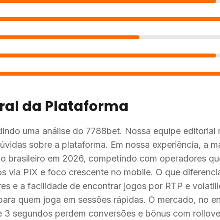
eral da Plataforma
dindo uma análise do 7788bet. Nossa equipe editorial 
dúvidas sobre a plataforma. Em nossa experiência, a m
do brasileiro em 2026, competindo com operadores q
s via PIX e foco crescente no mobile. O que diferenci
 e a facilidade de encontrar jogos por RTP e volatil
 para quem joga em sessões rápidas. O mercado, no en
e 3 segundos perdem conversões e bônus com rollover