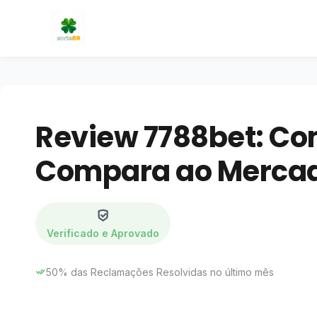
Review 7788bet: Co
Compara ao Merca
Verificado e Aprovado
50% das Reclamações Resolvidas no último mês