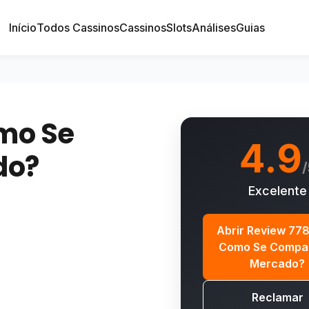
Início
Todos Cassinos
Cassinos
Slots
Análises
Guias
mo Se
4.9
do?
/
Excelente
Abrir Review 77
Como Se Compa
Mercado?
Reclamar