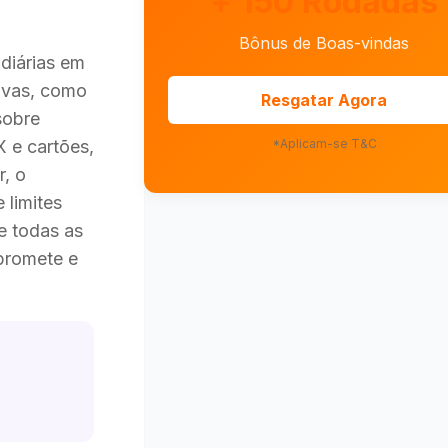
+ 150 Rodadas
Bônus de Boas-vindas
diárias em
ivas, como
Resgatar Agora
sobre
 e cartões,
*Aplicam-se T&C
, o
 limites
e todas as
promete e