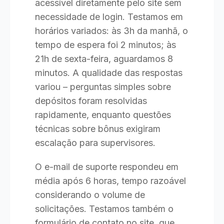
acessível diretamente pelo site sem
necessidade de login. Testamos em
horários variados: às 3h da manhã, o
tempo de espera foi 2 minutos; às
21h de sexta-feira, aguardamos 8
minutos. A qualidade das respostas
variou – perguntas simples sobre
depósitos foram resolvidas
rapidamente, enquanto questões
técnicas sobre bônus exigiram
escalação para supervisores.
O e-mail de suporte respondeu em
média após 6 horas, tempo razoável
considerando o volume de
solicitações. Testamos também o
formulário de contato no site, que