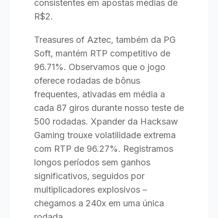
consistentes em apostas médias de
R$2.
Treasures of Aztec, também da PG
Soft, mantém RTP competitivo de
96.71%. Observamos que o jogo
oferece rodadas de bônus
frequentes, ativadas em média a
cada 87 giros durante nosso teste de
500 rodadas. Xpander da Hacksaw
Gaming trouxe volatilidade extrema
com RTP de 96.27%. Registramos
longos períodos sem ganhos
significativos, seguidos por
multiplicadores explosivos –
chegamos a 240x em uma única
rodada.