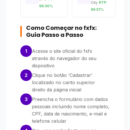
City
RTP:
96.00%
96.01%
Como Começar no fxfx:
Guia Passo a Passo
1
Acesse o site oficial do fxfx
através do navegador do seu
dispositivo
2
Clique no botão 'Cadastrar'
localizado no canto superior
direito da página inicial
3
Preencha o formulário com dados
pessoais incluindo nome completo,
CPF, data de nascimento, e-mail e
telefone celular