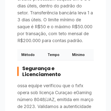
dias úteis, dentro do padrão do
setor. Transferência bancária leva 1 a
3 dias úteis. O limite mínimo de
saque é R$50 e o máximo R$50.000
por transação, com teto mensal de
R$200.000 para contas padrão.
Método
Tempo
Mínimo
Segurança e
Licenciamento
ossa equipe verificou que o fxfx
opera sob licença Curaçao eGaming
número 8048/JAZ, emitida em março
de 2023. Validamos a autenticidade