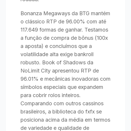
Bonanza Megaways da BTG mantém
o clássico RTP de 96.00% com até
117.649 formas de ganhar. Testamos
a função de compra de bônus (100x
a aposta) e concluímos que a
volatilidade alta exige bankroll
robusto. Book of Shadows da
NoLimit City apresentou RTP de
96.01% e mecânicas inovadoras com
símbolos especiais que expandem
para cobrir rolos inteiros.
Comparando com outros cassinos
brasileiros, a biblioteca do fxfx se
posiciona acima da média em termos
de variedade e qualidade de