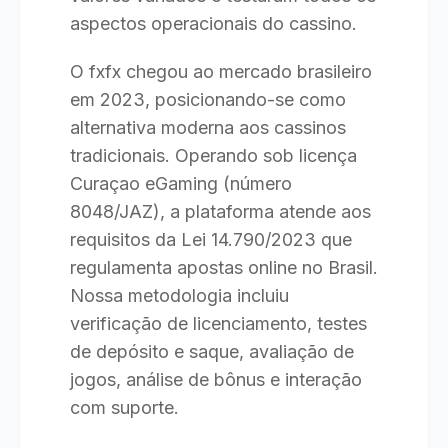
aspectos operacionais do cassino.
O fxfx chegou ao mercado brasileiro
em 2023, posicionando-se como
alternativa moderna aos cassinos
tradicionais. Operando sob licença
Curaçao eGaming (número
8048/JAZ), a plataforma atende aos
requisitos da Lei 14.790/2023 que
regulamenta apostas online no Brasil.
Nossa metodologia incluiu
verificação de licenciamento, testes
de depósito e saque, avaliação de
jogos, análise de bônus e interação
com suporte.