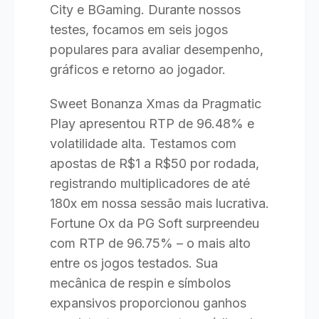
City e BGaming. Durante nossos
testes, focamos em seis jogos
populares para avaliar desempenho,
gráficos e retorno ao jogador.
Sweet Bonanza Xmas da Pragmatic
Play apresentou RTP de 96.48% e
volatilidade alta. Testamos com
apostas de R$1 a R$50 por rodada,
registrando multiplicadores de até
180x em nossa sessão mais lucrativa.
Fortune Ox da PG Soft surpreendeu
com RTP de 96.75% – o mais alto
entre os jogos testados. Sua
mecânica de respin e símbolos
expansivos proporcionou ganhos