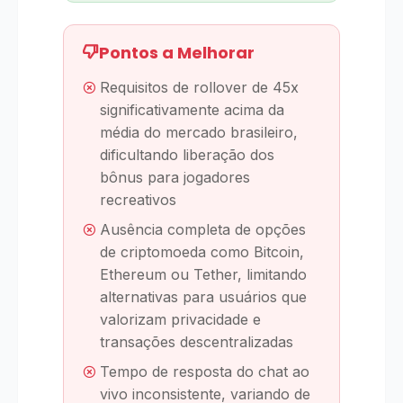
Pontos a Melhorar
Requisitos de rollover de 45x
significativamente acima da
média do mercado brasileiro,
dificultando liberação dos
bônus para jogadores
recreativos
Ausência completa de opções
de criptomoeda como Bitcoin,
Ethereum ou Tether, limitando
alternativas para usuários que
valorizam privacidade e
transações descentralizadas
Tempo de resposta do chat ao
vivo inconsistente, variando de