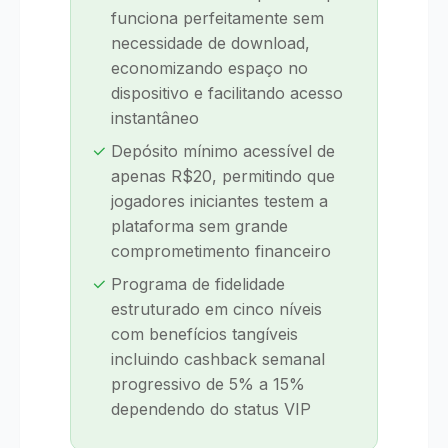
funciona perfeitamente sem
necessidade de download,
economizando espaço no
dispositivo e facilitando acesso
instantâneo
Depósito mínimo acessível de
apenas R$20, permitindo que
jogadores iniciantes testem a
plataforma sem grande
comprometimento financeiro
Programa de fidelidade
estruturado em cinco níveis
com benefícios tangíveis
incluindo cashback semanal
progressivo de 5% a 15%
dependendo do status VIP