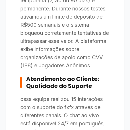
temporária (7, 30 ou 90 dias) e
permanente. Durante nossos testes,
ativamos um limite de depósito de
R$500 semanais e o sistema
bloqueou corretamente tentativas de
ultrapassar esse valor. A plataforma
exibe informações sobre
organizações de apoio como CVV
(188) e Jogadores Anônimos.
Atendimento ao Cliente:
Qualidade do Suporte
ossa equipe realizou 15 interações
com o suporte do fxfx através de
diferentes canais. O chat ao vivo
está disponível 24/7 em português,