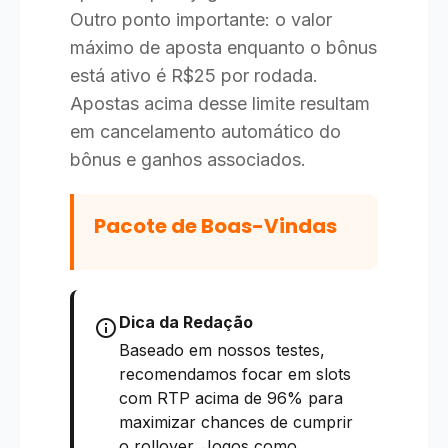
Outro ponto importante: o valor
máximo de aposta enquanto o bônus
está ativo é R$25 por rodada.
Apostas acima desse limite resultam
em cancelamento automático do
bônus e ganhos associados.
Pacote de Boas-Vindas
Dica da Redação
Baseado em nossos testes,
recomendamos focar em slots
com RTP acima de 96% para
maximizar chances de cumprir
o rollover. Jogos como