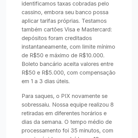
identificamos taxas cobradas pelo
cassino, embora seu banco possa
aplicar tarifas próprias. Testamos
também cartões Visa e Mastercard:
depósitos foram creditados
instantaneamente, com limite mínimo
de R$50 e máximo de R$10.000.
Boleto bancário aceita valores entre
R$50 e R$5.000, com compensação
em 1 a 3 dias úteis.
Para saques, o PIX novamente se
sobressaiu. Nossa equipe realizou 8
retiradas em diferentes horários e
dias da semana. O tempo médio de
processamento foi 35 minutos, com