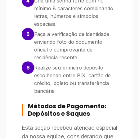
4
Crie uma senha forte com no
mínimo 8 caracteres combinando
letras, números e símbolos
especiais
5
Faça a verificação de identidade
enviando foto do documento
oficial e comprovante de
residência recente
6
Realize seu primeiro depósito
escolhendo entre PIX, cartão de
crédito, boleto ou transferência
bancária
Métodos de Pagamento:
Depósitos e Saques
Esta seção recebeu atenção especial
da nossa equipe, considerando que