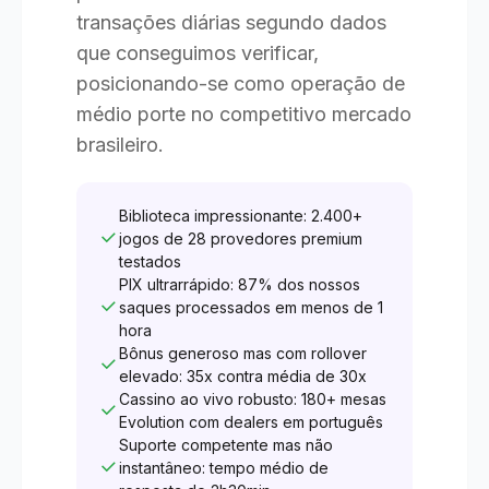
transações diárias segundo dados
que conseguimos verificar,
posicionando-se como operação de
médio porte no competitivo mercado
brasileiro.
Biblioteca impressionante: 2.400+
jogos de 28 provedores premium
testados
PIX ultrarrápido: 87% dos nossos
saques processados em menos de 1
hora
Bônus generoso mas com rollover
elevado: 35x contra média de 30x
Cassino ao vivo robusto: 180+ mesas
Evolution com dealers em português
Suporte competente mas não
instantâneo: tempo médio de