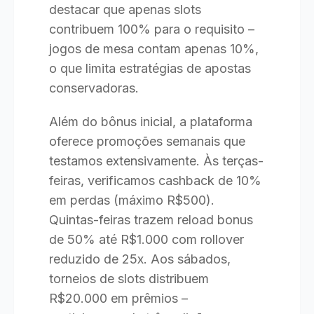
destacar que apenas slots
contribuem 100% para o requisito –
jogos de mesa contam apenas 10%,
o que limita estratégias de apostas
conservadoras.
Além do bônus inicial, a plataforma
oferece promoções semanais que
testamos extensivamente. Às terças-
feiras, verificamos cashback de 10%
em perdas (máximo R$500).
Quintas-feiras trazem reload bonus
de 50% até R$1.000 com rollover
reduzido de 25x. Aos sábados,
torneios de slots distribuem
R$20.000 em prêmios –