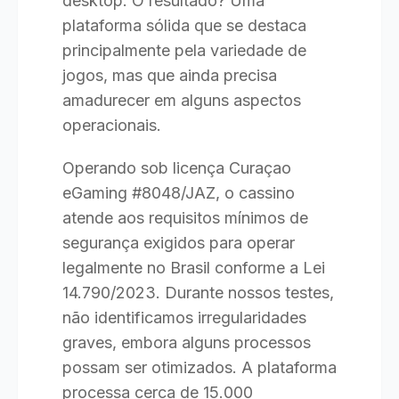
desktop. O resultado? Uma
plataforma sólida que se destaca
principalmente pela variedade de
jogos, mas que ainda precisa
amadurecer em alguns aspectos
operacionais.
Operando sob licença Curaçao
eGaming #8048/JAZ, o cassino
atende aos requisitos mínimos de
segurança exigidos para operar
legalmente no Brasil conforme a Lei
14.790/2023. Durante nossos testes,
não identificamos irregularidades
graves, embora alguns processos
possam ser otimizados. A plataforma
processa cerca de 15.000