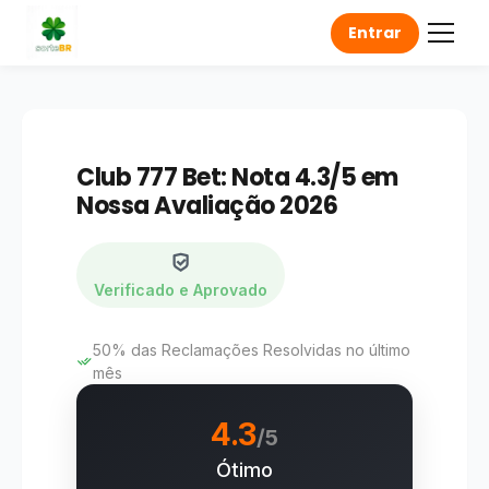
Entrar
Club 777 Bet: Nota 4.3/5 em
Nossa Avaliação 2026
Verificado e Aprovado
50% das Reclamações Resolvidas no último
mês
4.3
/5
Ótimo