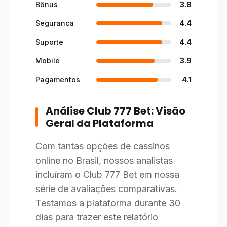
Bônus
3.8
Segurança
4.4
Suporte
4.4
Mobile
3.9
Pagamentos
4.1
Análise Club 777 Bet: Visão
Geral da Plataforma
Com tantas opções de cassinos
online no Brasil, nossos analistas
incluíram o Club 777 Bet em nossa
série de avaliações comparativas.
Testamos a plataforma durante 30
dias para trazer este relatório