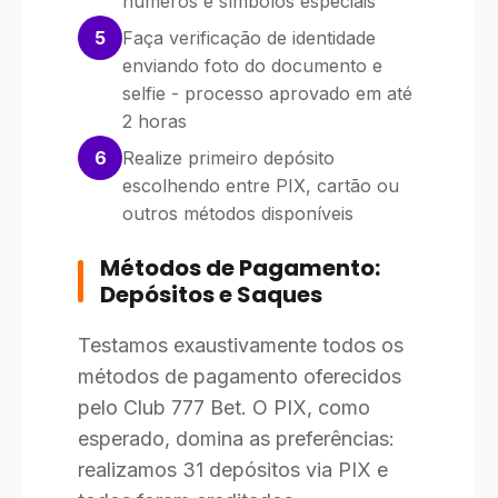
números e símbolos especiais
5
Faça verificação de identidade
enviando foto do documento e
selfie - processo aprovado em até
2 horas
6
Realize primeiro depósito
escolhendo entre PIX, cartão ou
outros métodos disponíveis
Métodos de Pagamento:
Depósitos e Saques
Testamos exaustivamente todos os
métodos de pagamento oferecidos
pelo Club 777 Bet. O PIX, como
esperado, domina as preferências:
realizamos 31 depósitos via PIX e