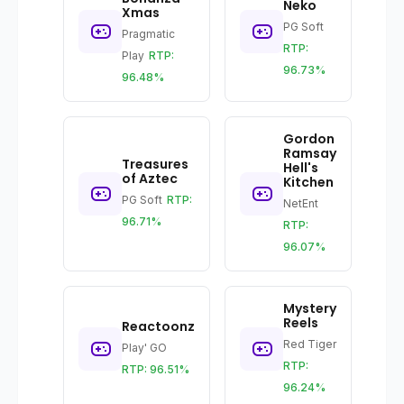
Neko
Xmas
PG Soft
Pragmatic
RTP:
Play
RTP:
96.73%
96.48%
Gordon
Ramsay
Treasures
Hell's
of Aztec
Kitchen
PG Soft
RTP:
NetEnt
96.71%
RTP:
96.07%
Mystery
Reels
Reactoonz
Red Tiger
Play' GO
RTP:
RTP: 96.51%
96.24%