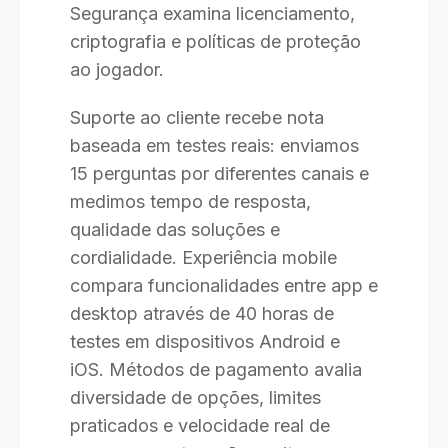
Segurança examina licenciamento,
criptografia e políticas de proteção
ao jogador.
Suporte ao cliente recebe nota
baseada em testes reais: enviamos
15 perguntas por diferentes canais e
medimos tempo de resposta,
qualidade das soluções e
cordialidade. Experiência mobile
compara funcionalidades entre app e
desktop através de 40 horas de
testes em dispositivos Android e
iOS. Métodos de pagamento avalia
diversidade de opções, limites
praticados e velocidade real de