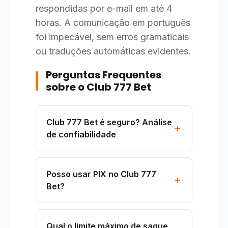
respondidas por e-mail em até 4
horas. A comunicação em português
foi impecável, sem erros gramaticais
ou traduções automáticas evidentes.
Perguntas Frequentes
sobre o Club 777 Bet
Club 777 Bet é seguro? Análise
de confiabilidade
Posso usar PIX no Club 777
Bet?
Qual o limite máximo de saque