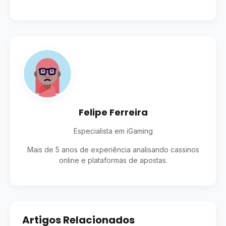
Felipe Ferreira
Especialista em iGaming
Mais de 5 anos de experiência analisando cassinos
online e plataformas de apostas.
Artigos Relacionados