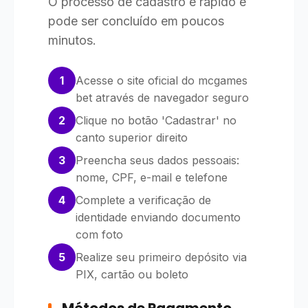
O processo de cadastro é rápido e
pode ser concluído em poucos
minutos.
1
Acesse o site oficial do mcgames
bet através de navegador seguro
2
Clique no botão 'Cadastrar' no
canto superior direito
3
Preencha seus dados pessoais:
nome, CPF, e-mail e telefone
4
Complete a verificação de
identidade enviando documento
com foto
5
Realize seu primeiro depósito via
PIX, cartão ou boleto