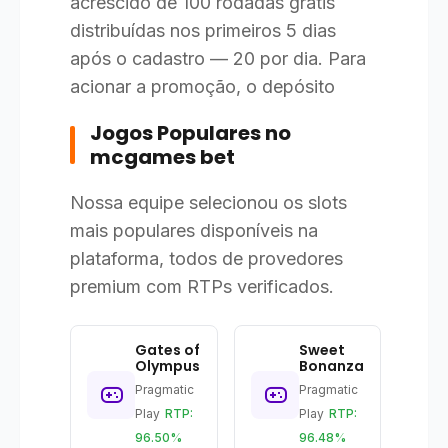
acrescido de 100 rodadas grátis
distribuídas nos primeiros 5 dias
após o cadastro — 20 por dia. Para
acionar a promoção, o depósito
Jogos Populares no
mcgames bet
Nossa equipe selecionou os slots
mais populares disponíveis na
plataforma, todos de provedores
premium com RTPs verificados.
Gates of
Sweet
Olympus
Bonanza
Pragmatic
Pragmatic
Play
RTP:
Play
RTP:
96.50%
96.48%