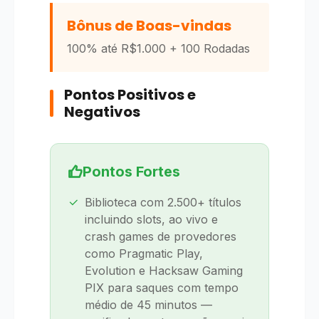
Bônus de Boas-vindas
100% até R$1.000 + 100 Rodadas
Pontos Positivos e
Negativos
Pontos Fortes
Biblioteca com 2.500+ títulos
incluindo slots, ao vivo e
crash games de provedores
como Pragmatic Play,
Evolution e Hacksaw Gaming
PIX para saques com tempo
médio de 45 minutos —