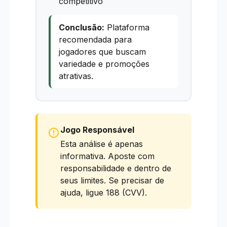
competitivo
Conclusão:
Plataforma
recomendada para
jogadores que buscam
variedade e promoções
atrativas.
Jogo Responsável
Esta análise é apenas
informativa. Aposte com
responsabilidade e dentro de
seus limites. Se precisar de
ajuda, ligue 188 (CVV).