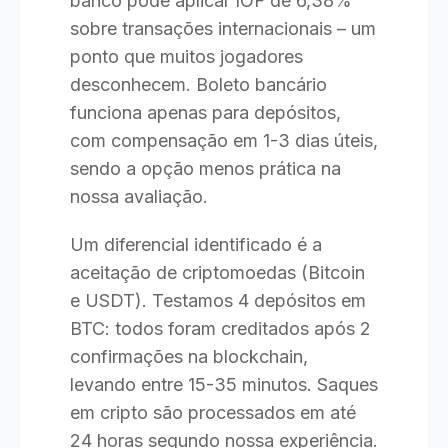
banco pode aplicar IOF de 6,38%
sobre transações internacionais – um
ponto que muitos jogadores
desconhecem. Boleto bancário
funciona apenas para depósitos,
com compensação em 1-3 dias úteis,
sendo a opção menos prática na
nossa avaliação.
Um diferencial identificado é a
aceitação de criptomoedas (Bitcoin
e USDT). Testamos 4 depósitos em
BTC: todos foram creditados após 2
confirmações na blockchain,
levando entre 15-35 minutos. Saques
em cripto são processados em até
24 horas segundo nossa experiência.