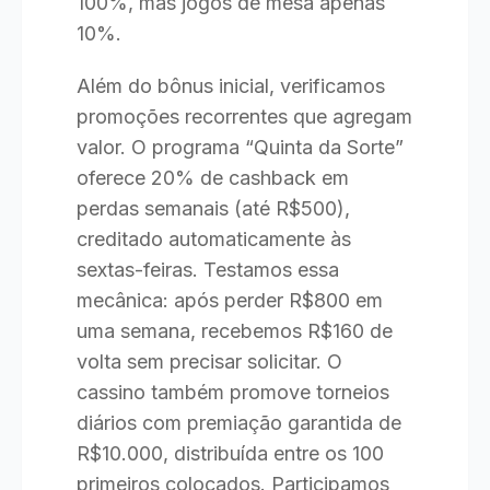
100%, mas jogos de mesa apenas
10%.
Além do bônus inicial, verificamos
promoções recorrentes que agregam
valor. O programa “Quinta da Sorte”
oferece 20% de cashback em
perdas semanais (até R$500),
creditado automaticamente às
sextas-feiras. Testamos essa
mecânica: após perder R$800 em
uma semana, recebemos R$160 de
volta sem precisar solicitar. O
cassino também promove torneios
diários com premiação garantida de
R$10.000, distribuída entre os 100
primeiros colocados. Participamos