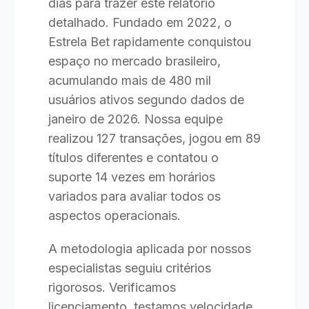
dias para trazer este relatório
detalhado. Fundado em 2022, o
Estrela Bet rapidamente conquistou
espaço no mercado brasileiro,
acumulando mais de 480 mil
usuários ativos segundo dados de
janeiro de 2026. Nossa equipe
realizou 127 transações, jogou em 89
títulos diferentes e contatou o
suporte 14 vezes em horários
variados para avaliar todos os
aspectos operacionais.
A metodologia aplicada por nossos
especialistas seguiu critérios
rigorosos. Verificamos
licenciamento, testamos velocidade