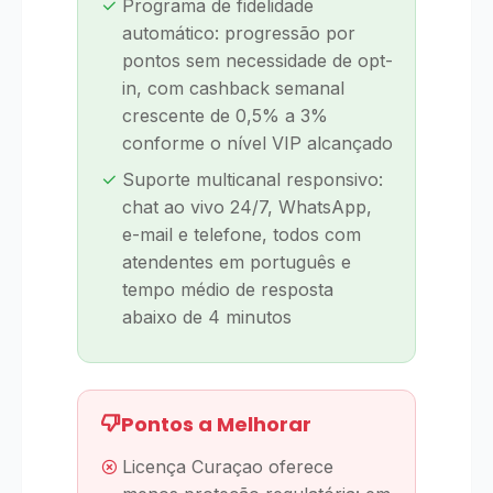
Programa de fidelidade
automático: progressão por
pontos sem necessidade de opt-
in, com cashback semanal
crescente de 0,5% a 3%
conforme o nível VIP alcançado
Suporte multicanal responsivo:
chat ao vivo 24/7, WhatsApp,
e-mail e telefone, todos com
atendentes em português e
tempo médio de resposta
abaixo de 4 minutos
Pontos a Melhorar
Licença Curaçao oferece