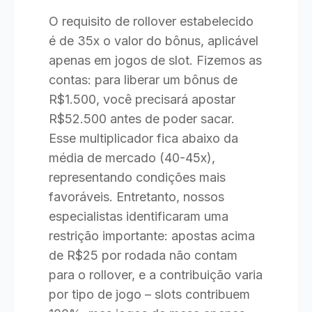
O requisito de rollover estabelecido
é de 35x o valor do bônus, aplicável
apenas em jogos de slot. Fizemos as
contas: para liberar um bônus de
R$1.500, você precisará apostar
R$52.500 antes de poder sacar.
Esse multiplicador fica abaixo da
média de mercado (40-45x),
representando condições mais
favoráveis. Entretanto, nossos
especialistas identificaram uma
restrição importante: apostas acima
de R$25 por rodada não contam
para o rollover, e a contribuição varia
por tipo de jogo – slots contribuem