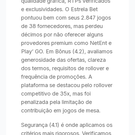
qualidade gráfica, RTPs verificados
e exclusividades. O Estrela Bet
pontuou bem com seus 2.847 jogos
de 38 fornecedores, mas perdeu
décimos por não oferecer alguns
provedores premium como NetEnt e
Play’ GO. Em Bônus (4.2), avaliamos
generosidade das ofertas, clareza
dos termos, requisitos de rollover e
frequência de promoções. A
plataforma se destacou pelo rollover
competitivo de 35x, mas foi
penalizada pela limitação de
contribuição em jogos de mesa.
Segurança (4.1) é onde aplicamos os
critérios mais rigorosos. Verificamos