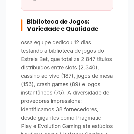
Biblioteca de Jogos:
Variedade e Qualidade
ossa equipe dedicou 12 dias
testando a biblioteca de jogos do
Estrela Bet, que totaliza 2.847 títulos
distribuídos entre slots (2.340),
cassino ao vivo (187), jogos de mesa
(156), crash games (89) e jogos
instantâneos (75). A diversidade de
provedores impressiona:
identificamos 38 fornecedores,
desde gigantes como Pragmatic
Play e Evolution Gaming até estúdios