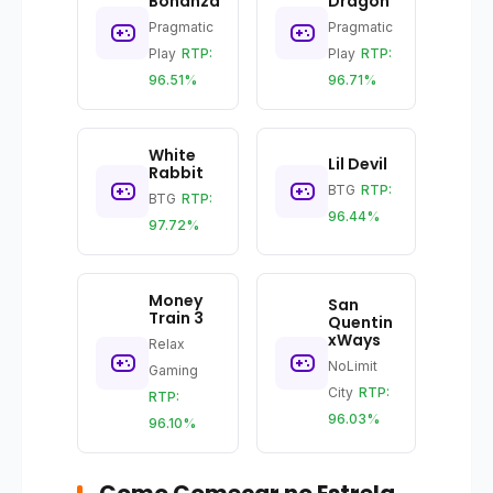
Bonanza
Dragon
Pragmatic
Pragmatic
Play
RTP:
Play
RTP:
96.51%
96.71%
White
Lil Devil
Rabbit
BTG
RTP:
BTG
RTP:
96.44%
97.72%
Money
San
Train 3
Quentin
xWays
Relax
NoLimit
Gaming
City
RTP:
RTP:
96.03%
96.10%