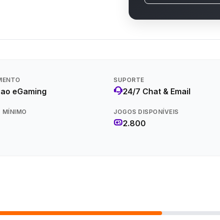
MENTO
SUPORTE
ao eGaming
24/7 Chat & Email
 MÍNIMO
JOGOS DISPONÍVEIS
2.800