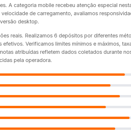
s. A categoria mobile recebeu atenção especial nesta
s velocidade de carregamento, avaliamos responsivid
 versão desktop.
ões reais. Realizamos 6 depósitos por diferentes mét
fetivos. Verificamos limites mínimos e máximos, tax
 notas atribuídas refletem dados coletados durante no
ecidas pela operadora.