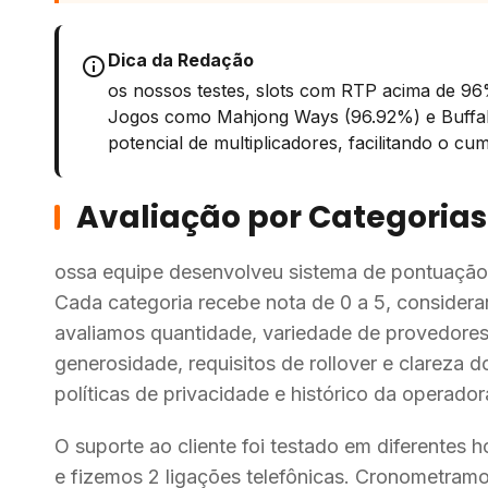
Dica da Redação
os nossos testes, slots com RTP acima de 96% 
Jogos como Mahjong Ways (96.92%) e Buffal
potencial de multiplicadores, facilitando o c
Avaliação por Categorias
ossa equipe desenvolveu sistema de pontuação 
Cada categoria recebe nota de 0 a 5, considerand
avaliamos quantidade, variedade de provedores
generosidade, requisitos de rollover e clareza 
políticas de privacidade e histórico da operador
O suporte ao cliente foi testado em diferentes h
e fizemos 2 ligações telefônicas. Cronometram