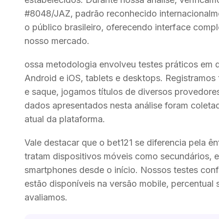
#8048/JAZ, padrão reconhecido internacionalmen
o público brasileiro, oferecendo interface c
nosso mercado.
ossa metodologia envolveu testes práticos em 
Android e iOS, tablets e desktops. Registramo
e saque, jogamos títulos de diversos provedor
dados apresentados nesta análise foram coletado
atual da plataforma.
Vale destacar que o bet121 se diferencia pela 
tratam dispositivos móveis como secundários, e
smartphones desde o início. Nossos testes co
estão disponíveis na versão mobile, percentua
avaliamos.