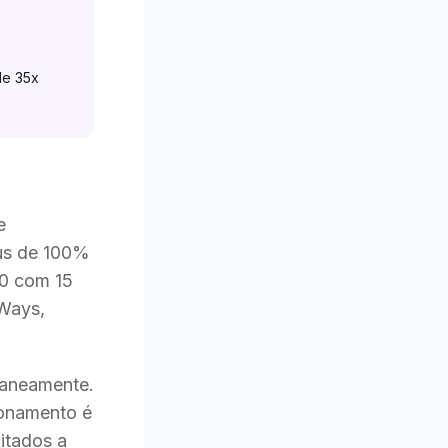
de 35x
e
nus de 100%
00 com 15
Ways,
taneamente.
lonamento é
itados a