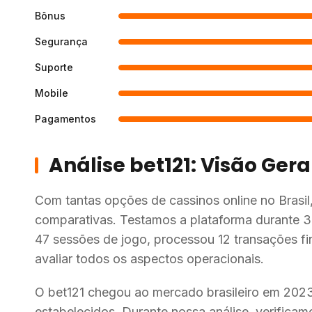
Bônus
Segurança
Suporte
Mobile
Pagamentos
Análise bet121: Visão Ger
Com tantas opções de cassinos online no Brasil,
comparativas. Testamos a plataforma durante 30 
47 sessões de jogo, processou 12 transações fi
avaliar todos os aspectos operacionais.
O bet121 chegou ao mercado brasileiro em 2023
estabelecidos. Durante nossa análise, verifica