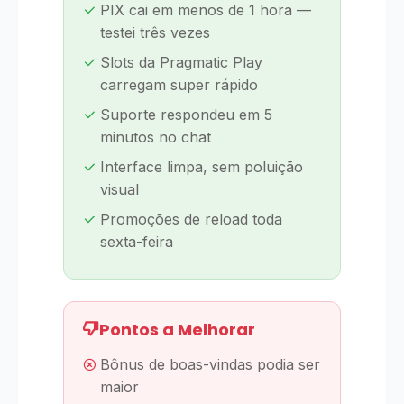
PIX cai em menos de 1 hora —
testei três vezes
Slots da Pragmatic Play
carregam super rápido
Suporte respondeu em 5
minutos no chat
Interface limpa, sem poluição
visual
Promoções de reload toda
sexta-feira
Pontos a Melhorar
Bônus de boas-vindas podia ser
maior