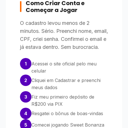
Como Criar Conta e
Começar a Jogar
O cadastro levou menos de 2
minutos. Sério. Preenchi nome, email,
CPF, criei senha. Confirmei o email e
já estava dentro. Sem burocracia.
1
Acessei o site oficial pelo meu
celular
2
Cliquei em Cadastrar e preenchi
meus dados
3
Fiz meu primeiro depósito de
R$200 via PIX
4
Resgatei o bônus de boas-vindas
5
Comecei jogando Sweet Bonanza