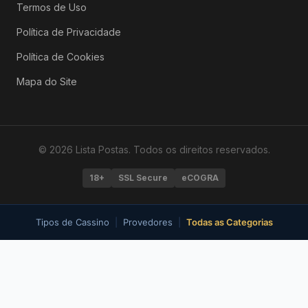
Termos de Uso
Política de Privacidade
Política de Cookies
Mapa do Site
© 2026 Lista Postas. Todos os direitos reservados.
18+
SSL Secure
eCOGRA
Tipos de Cassino
|
Provedores
|
Todas as Categorias