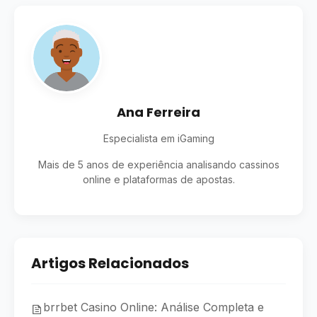
Ana Ferreira
Especialista em iGaming
Mais de 5 anos de experiência analisando cassinos
online e plataformas de apostas.
Artigos Relacionados
brrbet Casino Online: Análise Completa e