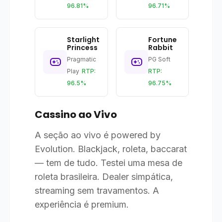
96.81%
96.71%
Starlight
Fortune
Princess
Rabbit
Pragmatic
PG Soft
Play
RTP:
RTP:
96.5%
96.75%
Cassino ao Vivo
A seção ao vivo é powered by
Evolution. Blackjack, roleta, baccarat
— tem de tudo. Testei uma mesa de
roleta brasileira. Dealer simpática,
streaming sem travamentos. A
experiência é premium.