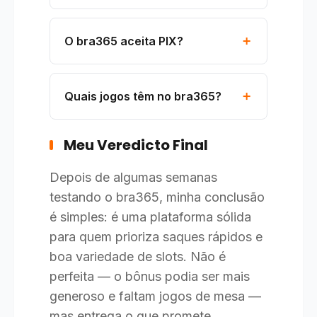
O bra365 aceita PIX?
Quais jogos têm no bra365?
Meu Veredicto Final
Depois de algumas semanas
testando o bra365, minha conclusão
é simples: é uma plataforma sólida
para quem prioriza saques rápidos e
boa variedade de slots. Não é
perfeita — o bônus podia ser mais
generoso e faltam jogos de mesa —
mas entrega o que promete.