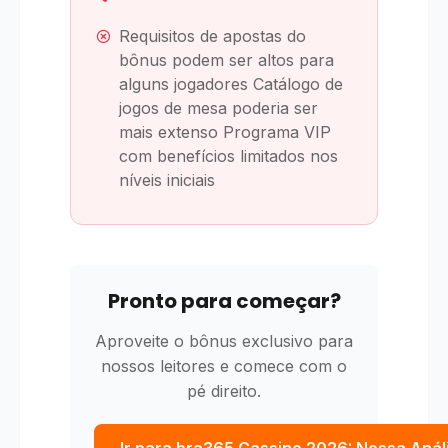
Requisitos de apostas do
bônus podem ser altos para
alguns jogadores Catálogo de
jogos de mesa poderia ser
mais extenso Programa VIP
com benefícios limitados nos
níveis iniciais
Pronto para começar?
Aproveite o bônus exclusivo para
nossos leitores e comece com o
pé direito.