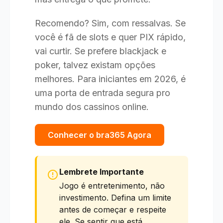
Recomendo? Sim, com ressalvas. Se
você é fã de slots e quer PIX rápido,
vai curtir. Se prefere blackjack e
poker, talvez existam opções
melhores. Para iniciantes em 2026, é
uma porta de entrada segura pro
mundo dos cassinos online.
Conhecer o bra365 Agora
Lembrete Importante
Jogo é entretenimento, não
investimento. Defina um limite
antes de começar e respeite
ele. Se sentir que está