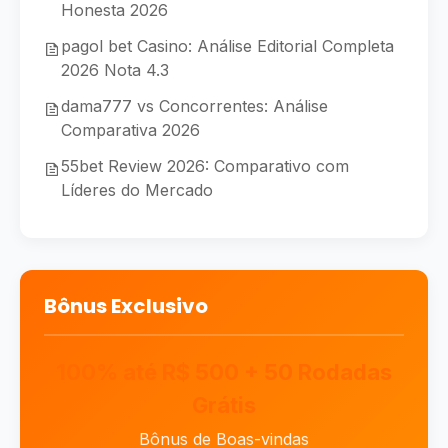
Honesta 2026
pagol bet Casino: Análise Editorial Completa
2026 Nota 4.3
dama777 vs Concorrentes: Análise
Comparativa 2026
55bet Review 2026: Comparativo com
Líderes do Mercado
Bônus Exclusivo
100% até R$ 500 + 50 Rodadas
Grátis
Bônus de Boas-vindas