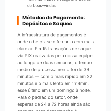
de boas-vindas
Métodos de Pagamento:
Depósitos e Saques
A infraestrutura de pagamentos é
onde o betpix se diferencia com mais
clareza. Em 15 transações de saque
via PIX realizadas pela nossa equipe
ao longo de duas semanas, o tempo
médio de processamento foi de 38
minutos — com o mais rápido em 22
minutos e o mais lento em 1h14min,
esse último em um domingo à noite.
Para o padrão do setor, onde
esperas de 24 a 72 horas ainda são