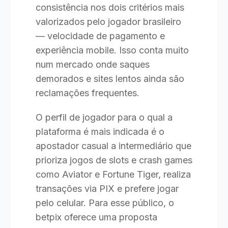
consistência nos dois critérios mais
valorizados pelo jogador brasileiro
— velocidade de pagamento e
experiência mobile. Isso conta muito
num mercado onde saques
demorados e sites lentos ainda são
reclamações frequentes.
O perfil de jogador para o qual a
plataforma é mais indicada é o
apostador casual a intermediário que
prioriza jogos de slots e crash games
como Aviator e Fortune Tiger, realiza
transações via PIX e prefere jogar
pelo celular. Para esse público, o
betpix oferece uma proposta