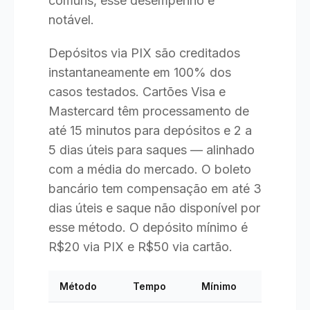
comuns, esse desempenho é
notável.
Depósitos via PIX são creditados
instantaneamente em 100% dos
casos testados. Cartões Visa e
Mastercard têm processamento de
até 15 minutos para depósitos e 2 a
5 dias úteis para saques — alinhado
com a média do mercado. O boleto
bancário tem compensação em até 3
dias úteis e saque não disponível por
esse método. O depósito mínimo é
R$20 via PIX e R$50 via cartão.
Método
Tempo
Mínimo