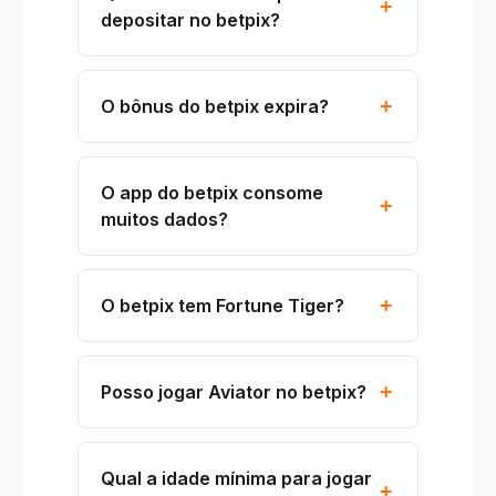
depositar no betpix?
O bônus do betpix expira?
O app do betpix consome
muitos dados?
O betpix tem Fortune Tiger?
Posso jogar Aviator no betpix?
Qual a idade mínima para jogar