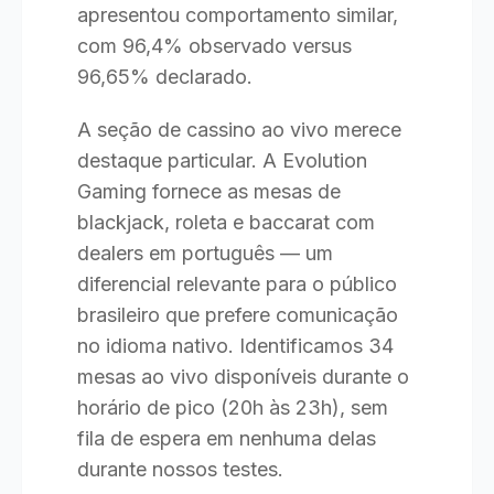
apresentou comportamento similar,
com 96,4% observado versus
96,65% declarado.
A seção de cassino ao vivo merece
destaque particular. A Evolution
Gaming fornece as mesas de
blackjack, roleta e baccarat com
dealers em português — um
diferencial relevante para o público
brasileiro que prefere comunicação
no idioma nativo. Identificamos 34
mesas ao vivo disponíveis durante o
horário de pico (20h às 23h), sem
fila de espera em nenhuma delas
durante nossos testes.