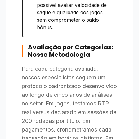
possível avaliar velocidade de
saque e qualidade dos jogos
sem comprometer o saldo
bônus.
Avaliação por Categorias:
Nossa Metodologia
Para cada categoria avaliada,
nossos especialistas seguem um
protocolo padronizado desenvolvido
ao longo de cinco anos de análises
no setor. Em jogos, testamos RTP
real versus declarado em sessões de
200 rodadas por título. Em
pagamentos, cronometramos cada
transação em horários distintos. Em