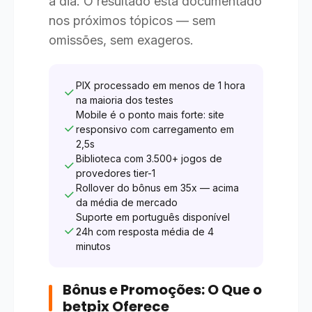
a dia. O resultado está documentado
nos próximos tópicos — sem
omissões, sem exageros.
PIX processado em menos de 1 hora
na maioria dos testes
Mobile é o ponto mais forte: site
responsivo com carregamento em
2,5s
Biblioteca com 3.500+ jogos de
provedores tier-1
Rollover do bônus em 35x — acima
da média de mercado
Suporte em português disponível
24h com resposta média de 4
minutos
Bônus e Promoções: O Que o
betpix Oferece