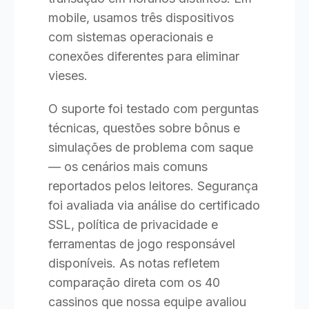
mobile, usamos três dispositivos
com sistemas operacionais e
conexões diferentes para eliminar
vieses.
O suporte foi testado com perguntas
técnicas, questões sobre bônus e
simulações de problema com saque
— os cenários mais comuns
reportados pelos leitores. Segurança
foi avaliada via análise do certificado
SSL, política de privacidade e
ferramentas de jogo responsável
disponíveis. As notas refletem
comparação direta com os 40
cassinos que nossa equipe avaliou