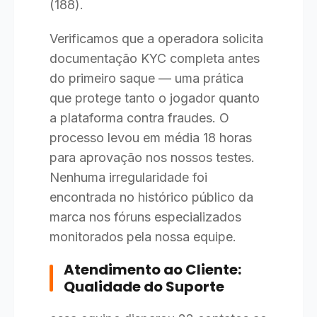
(188).
Verificamos que a operadora solicita
documentação KYC completa antes
do primeiro saque — uma prática
que protege tanto o jogador quanto
a plataforma contra fraudes. O
processo levou em média 18 horas
para aprovação nos nossos testes.
Nenhuma irregularidade foi
encontrada no histórico público da
marca nos fóruns especializados
monitorados pela nossa equipe.
Atendimento ao Cliente:
Qualidade do Suporte