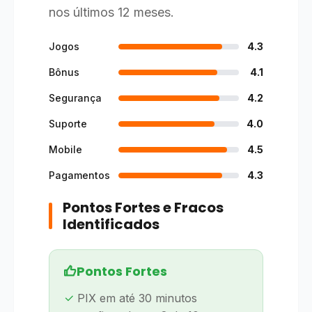
nos últimos 12 meses.
Jogos
4.3
Bônus
4.1
Segurança
4.2
Suporte
4.0
Mobile
4.5
Pagamentos
4.3
Pontos Fortes e Fracos
Identificados
Pontos Fortes
PIX em até 30 minutos