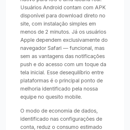
Usuários Android contam com APK
disponível para download direto no
site, com instalação simples em
menos de 2 minutos. Já os usuários
Apple dependem exclusivamente do
navegador Safari — funcional, mas
sem as vantagens das notificações
push e do acesso com um toque da
tela inicial. Esse desequilíbrio entre
plataformas é o principal ponto de
melhoria identificado pela nossa
equipe no quesito mobile.
O modo de economia de dados,
identificado nas configurações de
conta, reduz o consumo estimado