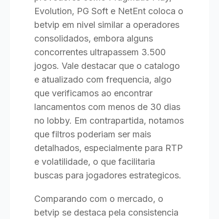
Evolution, PG Soft e NetEnt coloca o
betvip em nivel similar a operadores
consolidados, embora alguns
concorrentes ultrapassem 3.500
jogos. Vale destacar que o catalogo
e atualizado com frequencia, algo
que verificamos ao encontrar
lancamentos com menos de 30 dias
no lobby. Em contrapartida, notamos
que filtros poderiam ser mais
detalhados, especialmente para RTP
e volatilidade, o que facilitaria
buscas para jogadores estrategicos.
Comparando com o mercado, o
betvip se destaca pela consistencia