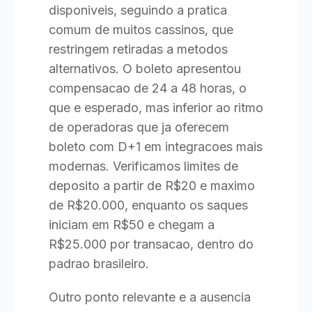
disponiveis, seguindo a pratica
comum de muitos cassinos, que
restringem retiradas a metodos
alternativos. O boleto apresentou
compensacao de 24 a 48 horas, o
que e esperado, mas inferior ao ritmo
de operadoras que ja oferecem
boleto com D+1 em integracoes mais
modernas. Verificamos limites de
deposito a partir de R$20 e maximo
de R$20.000, enquanto os saques
iniciam em R$50 e chegam a
R$25.000 por transacao, dentro do
padrao brasileiro.
Outro ponto relevante e a ausencia