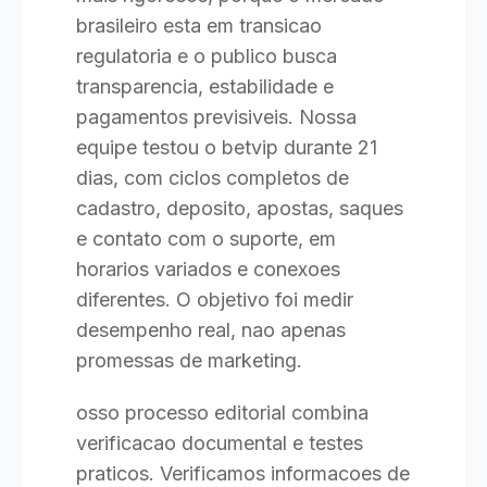
brasileiro esta em transicao
regulatoria e o publico busca
transparencia, estabilidade e
pagamentos previsiveis. Nossa
equipe testou o betvip durante 21
dias, com ciclos completos de
cadastro, deposito, apostas, saques
e contato com o suporte, em
horarios variados e conexoes
diferentes. O objetivo foi medir
desempenho real, nao apenas
promessas de marketing.
osso processo editorial combina
verificacao documental e testes
praticos. Verificamos informacoes de