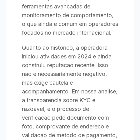
ferramentas avancadas de
monitoramento de comportamento,
o que ainda e comum em operadores
focados no mercado internacional.
Quanto ao historico, a operadora
iniciou atividades em 2024 e ainda
construiu reputacao recente. Isso
nao e necessariamente negativo,
mas exige cautela e
acompanhamento. Em nossa analise,
a transparencia sobre KYC e
razoavel, e o processo de
verificacao pede documento com
foto, comprovante de endereco e
validacao de metodo de pagamento,