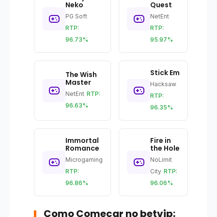
Neko
Quest
PG Soft
NetEnt
RTP:
RTP:
96.73%
95.97%
Stick Em
The Wish
Master
Hacksaw
NetEnt
RTP:
RTP:
96.63%
96.35%
Immortal
Fire in
Romance
the Hole
Microgaming
NoLimit
RTP:
City
RTP:
96.86%
96.06%
Como Comecar no betvip: