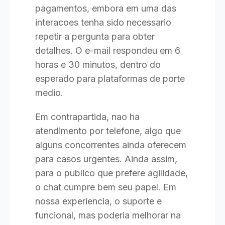
pagamentos, embora em uma das
interacoes tenha sido necessario
repetir a pergunta para obter
detalhes. O e-mail respondeu em 6
horas e 30 minutos, dentro do
esperado para plataformas de porte
medio.
Em contrapartida, nao ha
atendimento por telefone, algo que
alguns concorrentes ainda oferecem
para casos urgentes. Ainda assim,
para o publico que prefere agilidade,
o chat cumpre bem seu papel. Em
nossa experiencia, o suporte e
funcional, mas poderia melhorar na