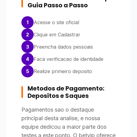
Guia Passo a Passo
1
Acesse o site oficial
2
Clique em Cadastrar
3
Preencha dados pessoais
4
Faca verificacao de identidade
5
Realize primeiro deposito
Metodos de Pagamento:
Depositos e Saques
Pagamentos sao o destaque
principal desta analise, e nossa
equipe dedicou a maior parte dos
testes a este ponto. O betvip oferece