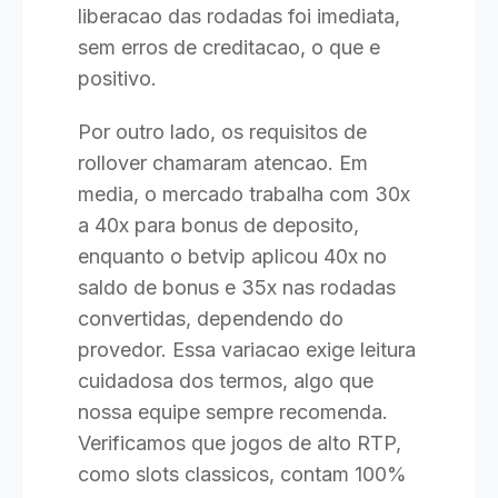
liberacao das rodadas foi imediata,
sem erros de creditacao, o que e
positivo.
Por outro lado, os requisitos de
rollover chamaram atencao. Em
media, o mercado trabalha com 30x
a 40x para bonus de deposito,
enquanto o betvip aplicou 40x no
saldo de bonus e 35x nas rodadas
convertidas, dependendo do
provedor. Essa variacao exige leitura
cuidadosa dos termos, algo que
nossa equipe sempre recomenda.
Verificamos que jogos de alto RTP,
como slots classicos, contam 100%