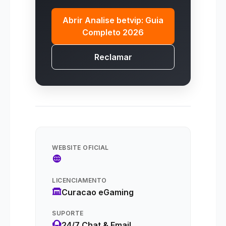
Abrir Analise betvip: Guia
Completo 2026
Reclamar
WEBSITE OFICIAL
LICENCIAMENTO
Curacao eGaming
SUPORTE
24/7 Chat & Email