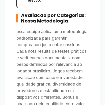
efetivo.
Avaliacao por Categorias:
Nossa Metodologia
ossa equipe aplica uma metodologia
padronizada para garantir
comparacao justa entre cassinos.
Cada nota resulta de testes práticos
e verificacoes documentais, com
pesos definidos por relevancia ao
jogador brasileiro. Jogos recebem
avaliacao com base em variedade,
qualidade grafica, diversidade de
provedores e estabilidade em
dispositivos diferentes. Bonus e
analisado pelo equilibrio entre valor