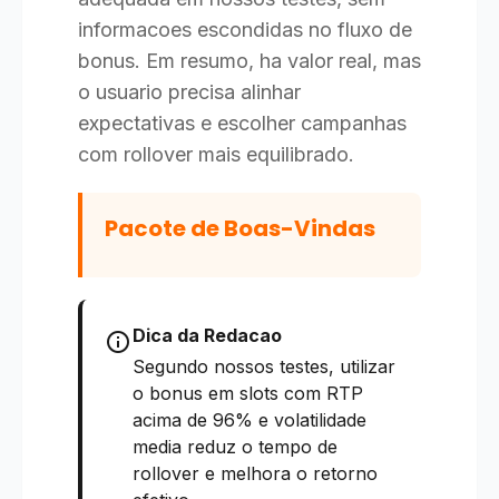
informacoes escondidas no fluxo de
bonus. Em resumo, ha valor real, mas
o usuario precisa alinhar
expectativas e escolher campanhas
com rollover mais equilibrado.
Pacote de Boas-Vindas
Dica da Redacao
Segundo nossos testes, utilizar
o bonus em slots com RTP
acima de 96% e volatilidade
media reduz o tempo de
rollover e melhora o retorno