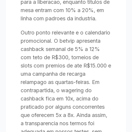
para a liberacao, enquanto titulos de
mesa entram com 10% a 20%, em
linha com padroes da industria.
Outro ponto relevante e o calendario
promocional. O betvip apresenta
cashback semanal de 5% a 12%
com teto de R$300, torneios de
slots com premios de ate R$15.000 e
uma campanha de recarga
relampago as quartas-feiras. Em
contrapartida, o wagering do
cashback fica em 10x, acima do
praticado por alguns concorrentes
que oferecem 5x a 8x. Ainda assim,
a transparencia nos termos foi
adequada em nossos testes, sem