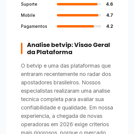
Suporte
4.6
Mobile
4.7
Pagamentos
4.2
Analise betvip: Visao Geral
da Plataforma
O betvip e uma das plataformas que
entraram recentemente no radar dos
apostadores brasileiros. Nossos
especialistas realizaram uma analise
tecnica completa para avaliar sua
confiabilidade e qualidade. Em nossa
experiencia, a chegada de novas
operadoras em 2026 exige criterios
mais rigorosos, porque o mercado