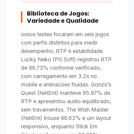
Biblioteca de Jogos:
Variedade e Qualidade
ossos testes focaram em seis jogos
com perfis distintos para medir
desempenho, RTP e estabilidade.
Lucky Neko (PG Soft) registrou RTP
de 96.73% conforme verificado,
com carregamento em 3.2s no
mobile e animacoes fluidas. Gonzo’s
Quest (NetEnt) manteve 95.97% de
RTP e apresentou audio equilibrado,
sem travamentos. The Wish Master
(NetEnt) trouxe 96.63% e um layout
responsivo, enquanto Stick Em