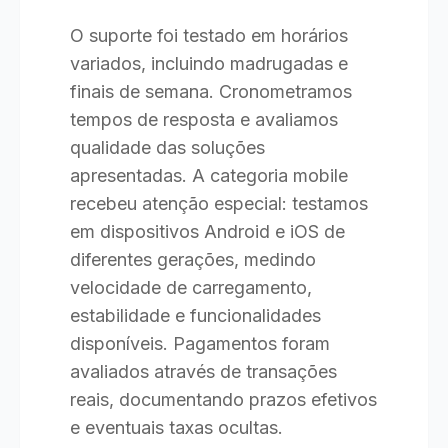
O suporte foi testado em horários
variados, incluindo madrugadas e
finais de semana. Cronometramos
tempos de resposta e avaliamos
qualidade das soluções
apresentadas. A categoria mobile
recebeu atenção especial: testamos
em dispositivos Android e iOS de
diferentes gerações, medindo
velocidade de carregamento,
estabilidade e funcionalidades
disponíveis. Pagamentos foram
avaliados através de transações
reais, documentando prazos efetivos
e eventuais taxas ocultas.