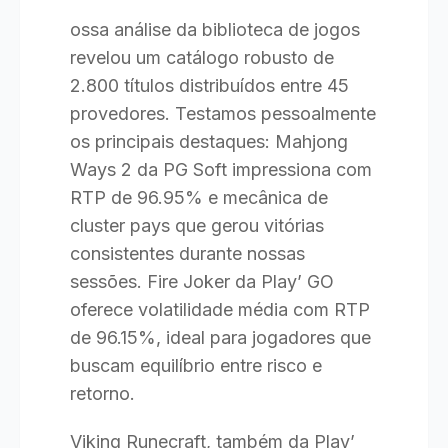
ossa análise da biblioteca de jogos
revelou um catálogo robusto de
2.800 títulos distribuídos entre 45
provedores. Testamos pessoalmente
os principais destaques: Mahjong
Ways 2 da PG Soft impressiona com
RTP de 96.95% e mecânica de
cluster pays que gerou vitórias
consistentes durante nossas
sessões. Fire Joker da Play’ GO
oferece volatilidade média com RTP
de 96.15%, ideal para jogadores que
buscam equilíbrio entre risco e
retorno.
Viking Runecraft, também da Play’