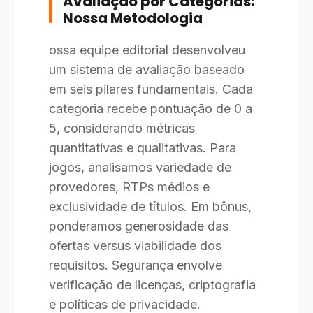
Avaliação por Categorias:
Nossa Metodologia
ossa equipe editorial desenvolveu
um sistema de avaliação baseado
em seis pilares fundamentais. Cada
categoria recebe pontuação de 0 a
5, considerando métricas
quantitativas e qualitativas. Para
jogos, analisamos variedade de
provedores, RTPs médios e
exclusividade de títulos. Em bônus,
ponderamos generosidade das
ofertas versus viabilidade dos
requisitos. Segurança envolve
verificação de licenças, criptografia
e políticas de privacidade.