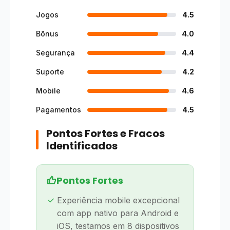
Jogos
4.5
Bônus
4.0
Segurança
4.4
Suporte
4.2
Mobile
4.6
Pagamentos
4.5
Pontos Fortes e Fracos
Identificados
Pontos Fortes
Experiência mobile excepcional
com app nativo para Android e
iOS, testamos em 8 dispositivos