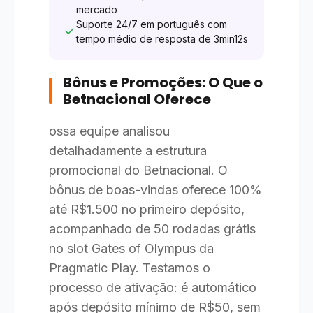
mercado
Suporte 24/7 em português com
tempo médio de resposta de 3min12s
Bônus e Promoções: O Que o
Betnacional Oferece
ossa equipe analisou
detalhadamente a estrutura
promocional do Betnacional. O
bônus de boas-vindas oferece 100%
até R$1.500 no primeiro depósito,
acompanhado de 50 rodadas grátis
no slot Gates of Olympus da
Pragmatic Play. Testamos o
processo de ativação: é automático
após depósito mínimo de R$50, sem