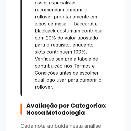
ossos especialistas
recomendam cumprir o
rollover prioritariamente em
jogos de mesa — baccarat e
blackjack costumam contribuir
com 20% do valor apostado
para o requisito, enquanto
slots contribuem 100%.
Verifique sempre a tabela de
contribuição nos Termos e
Condições antes de escolher
qual jogo usar para cumprir o
rollover.
Avaliação por Categorias:
Nossa Metodologia
Cada nota atribuída nesta análise