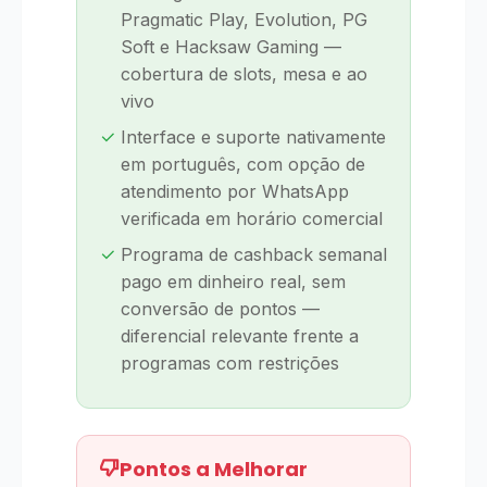
Pragmatic Play, Evolution, PG
Soft e Hacksaw Gaming —
cobertura de slots, mesa e ao
vivo
Interface e suporte nativamente
em português, com opção de
atendimento por WhatsApp
verificada em horário comercial
Programa de cashback semanal
pago em dinheiro real, sem
conversão de pontos —
diferencial relevante frente a
programas com restrições
Pontos a Melhorar