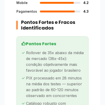
Mobile
4.2
Pagamentos
4.3
Pontos Fortes e Fracos
Identificados
Pontos Fortes
Rollover de 35x abaixo da média
de mercado (38x-45x):
condição objetivamente mais
favorável ao jogador brasileiro
PIX processado em 28 minutos
na média dos testes — superior
ao padrão de 60-120 minutos
observado em concorrentes
Catálogo robusto com