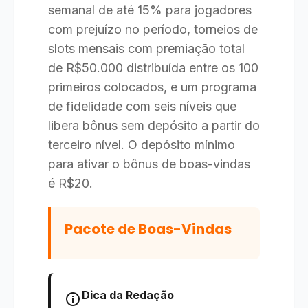
semanal de até 15% para jogadores
com prejuízo no período, torneios de
slots mensais com premiação total
de R$50.000 distribuída entre os 100
primeiros colocados, e um programa
de fidelidade com seis níveis que
libera bônus sem depósito a partir do
terceiro nível. O depósito mínimo
para ativar o bônus de boas-vindas
é R$20.
Pacote de Boas-Vindas
Dica da Redação