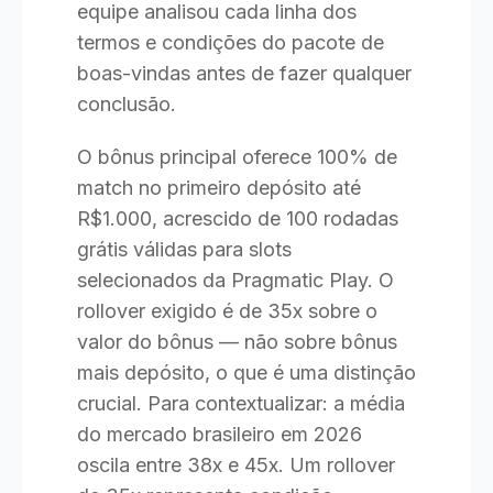
equipe analisou cada linha dos
termos e condições do pacote de
boas-vindas antes de fazer qualquer
conclusão.
O bônus principal oferece 100% de
match no primeiro depósito até
R$1.000, acrescido de 100 rodadas
grátis válidas para slots
selecionados da Pragmatic Play. O
rollover exigido é de 35x sobre o
valor do bônus — não sobre bônus
mais depósito, o que é uma distinção
crucial. Para contextualizar: a média
do mercado brasileiro em 2026
oscila entre 38x e 45x. Um rollover