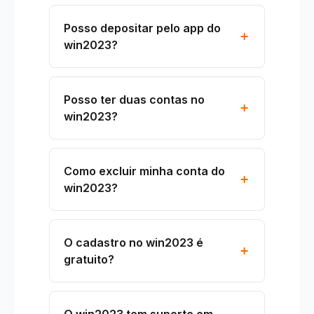
Posso depositar pelo app do
win2023?
Posso ter duas contas no
win2023?
Como excluir minha conta do
win2023?
O cadastro no win2023 é
gratuito?