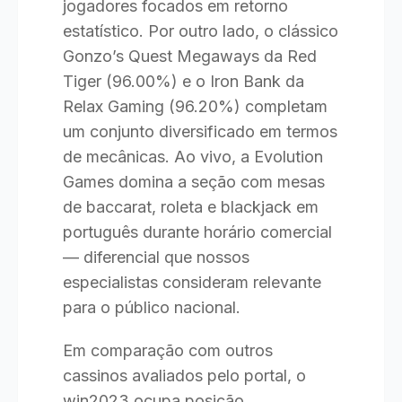
jogadores focados em retorno
estatístico. Por outro lado, o clássico
Gonzo’s Quest Megaways da Red
Tiger (96.00%) e o Iron Bank da
Relax Gaming (96.20%) completam
um conjunto diversificado em termos
de mecânicas. Ao vivo, a Evolution
Games domina a seção com mesas
de baccarat, roleta e blackjack em
português durante horário comercial
— diferencial que nossos
especialistas consideram relevante
para o público nacional.
Em comparação com outros
cassinos avaliados pelo portal, o
win2023 ocupa posição