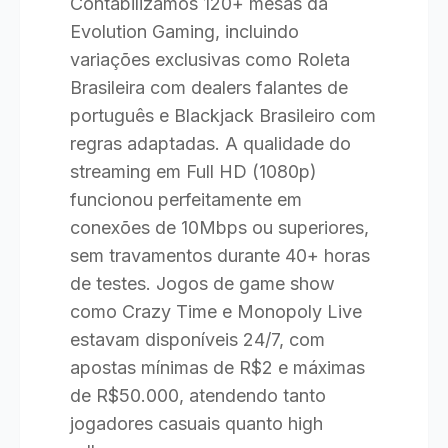
Contabilizamos 120+ mesas da
Evolution Gaming, incluindo
variações exclusivas como Roleta
Brasileira com dealers falantes de
português e Blackjack Brasileiro com
regras adaptadas. A qualidade do
streaming em Full HD (1080p)
funcionou perfeitamente em
conexões de 10Mbps ou superiores,
sem travamentos durante 40+ horas
de testes. Jogos de game show
como Crazy Time e Monopoly Live
estavam disponíveis 24/7, com
apostas mínimas de R$2 e máximas
de R$50.000, atendendo tanto
jogadores casuais quanto high