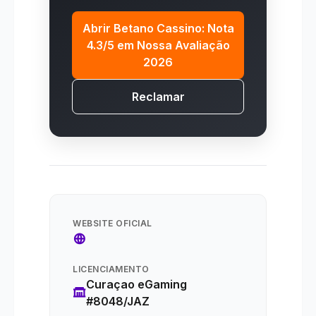
Abrir Betano Cassino: Nota
4.3/5 em Nossa Avaliação
2026
Reclamar
WEBSITE OFICIAL
LICENCIAMENTO
Curaçao eGaming
#8048/JAZ