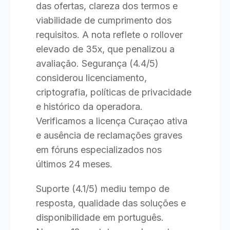
das ofertas, clareza dos termos e
viabilidade de cumprimento dos
requisitos. A nota reflete o rollover
elevado de 35x, que penalizou a
avaliação. Segurança (4.4/5)
considerou licenciamento,
criptografia, políticas de privacidade
e histórico da operadora.
Verificamos a licença Curaçao ativa
e ausência de reclamações graves
em fóruns especializados nos
últimos 24 meses.
Suporte (4.1/5) mediu tempo de
resposta, qualidade das soluções e
disponibilidade em português.