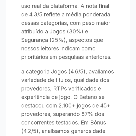
uso real da plataforma. A nota final
de 4.3/5 reflete a média ponderada
dessas categorias, com peso maior
atribuído a Jogos (30%) e
Segurança (25%), aspectos que
nossos leitores indicam como
prioritários em pesquisas anteriores.
a categoria Jogos (4.6/5), avaliamos
variedade de títulos, qualidade dos
provedores, RTPs verificados e
experiência de jogo. O Betano se
destacou com 2.100+ jogos de 45+
provedores, superando 87% dos
concorrentes testados. Em Bônus
(4.2/5), analisamos generosidade