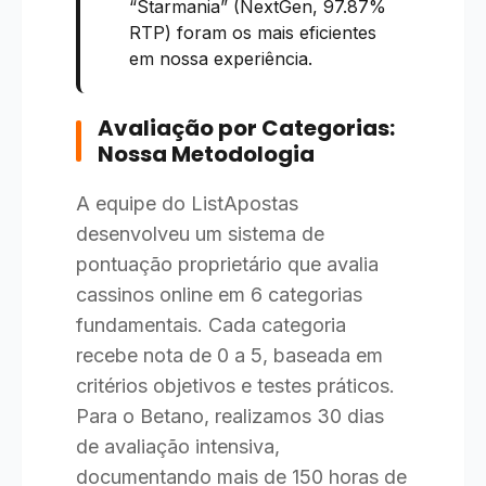
“Starmania” (NextGen, 97.87%
RTP) foram os mais eficientes
em nossa experiência.
Avaliação por Categorias:
Nossa Metodologia
A equipe do ListApostas
desenvolveu um sistema de
pontuação proprietário que avalia
cassinos online em 6 categorias
fundamentais. Cada categoria
recebe nota de 0 a 5, baseada em
critérios objetivos e testes práticos.
Para o Betano, realizamos 30 dias
de avaliação intensiva,
documentando mais de 150 horas de