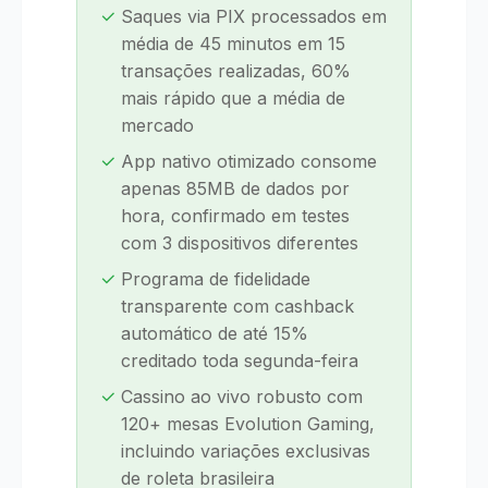
Saques via PIX processados em
média de 45 minutos em 15
transações realizadas, 60%
mais rápido que a média de
mercado
App nativo otimizado consome
apenas 85MB de dados por
hora, confirmado em testes
com 3 dispositivos diferentes
Programa de fidelidade
transparente com cashback
automático de até 15%
creditado toda segunda-feira
Cassino ao vivo robusto com
120+ mesas Evolution Gaming,
incluindo variações exclusivas
de roleta brasileira