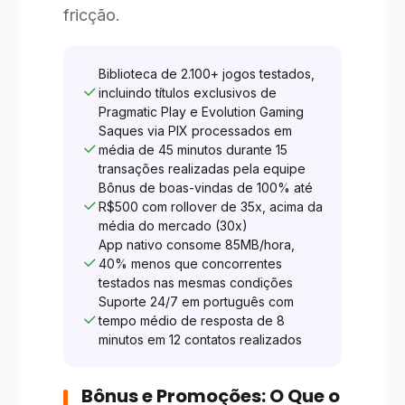
fricção.
Biblioteca de 2.100+ jogos testados,
incluindo títulos exclusivos de
Pragmatic Play e Evolution Gaming
Saques via PIX processados em
média de 45 minutos durante 15
transações realizadas pela equipe
Bônus de boas-vindas de 100% até
R$500 com rollover de 35x, acima da
média do mercado (30x)
App nativo consome 85MB/hora,
40% menos que concorrentes
testados nas mesmas condições
Suporte 24/7 em português com
tempo médio de resposta de 8
minutos em 12 contatos realizados
Bônus e Promoções: O Que o