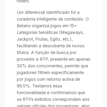
rollers.
Um diferencial identificado foi a
curadoria inteligente de conteúdo. O
Betano organiza jogos em 15+
categorias temáticas (Megaways,
Jackpot, Frutas, Egito, etc.),
facilitando a descoberta de novos
títulos. A função de busca por
provedor e RTP, presente em apenas
30% dos concorrentes, permite que
jogadores filtrem especificamente
por jogos com retorno acima de
96.5%. Testamos essa
funcionalidade e confirmamos que
os RTPs exibidos correspondem aos
valores oficiais dos provedores, algo