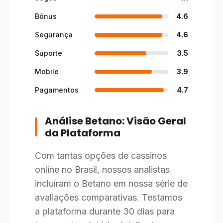
Bônus
4.6
Segurança
4.6
Suporte
3.5
Mobile
3.9
Pagamentos
4.7
Análise Betano: Visão Geral
da Plataforma
Com tantas opções de cassinos
online no Brasil, nossos analistas
incluíram o Betano em nossa série de
avaliações comparativas. Testamos
a plataforma durante 30 dias para