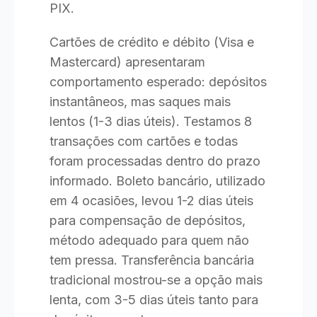
PIX.
Cartões de crédito e débito (Visa e
Mastercard) apresentaram
comportamento esperado: depósitos
instantâneos, mas saques mais
lentos (1-3 dias úteis). Testamos 8
transações com cartões e todas
foram processadas dentro do prazo
informado. Boleto bancário, utilizado
em 4 ocasiões, levou 1-2 dias úteis
para compensação de depósitos,
método adequado para quem não
tem pressa. Transferência bancária
tradicional mostrou-se a opção mais
lenta, com 3-5 dias úteis tanto para