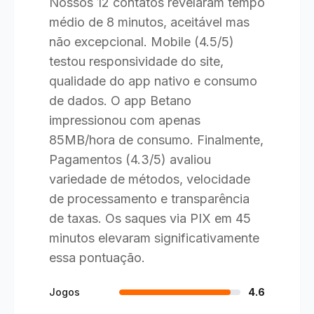
Nossos 12 contatos revelaram tempo
médio de 8 minutos, aceitável mas
não excepcional. Mobile (4.5/5)
testou responsividade do site,
qualidade do app nativo e consumo
de dados. O app Betano
impressionou com apenas
85MB/hora de consumo. Finalmente,
Pagamentos (4.3/5) avaliou
variedade de métodos, velocidade
de processamento e transparência
de taxas. Os saques via PIX em 45
minutos elevaram significativamente
essa pontuação.
Jogos
4.6