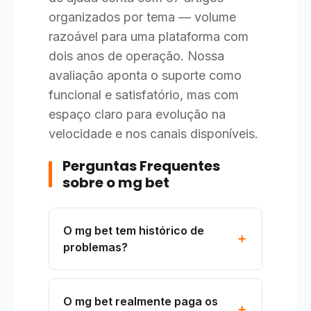
organizados por tema — volume
razoável para uma plataforma com
dois anos de operação. Nossa
avaliação aponta o suporte como
funcional e satisfatório, mas com
espaço claro para evolução na
velocidade e nos canais disponíveis.
Perguntas Frequentes
sobre o mg bet
O mg bet tem histórico de
problemas?
O mg bet realmente paga os