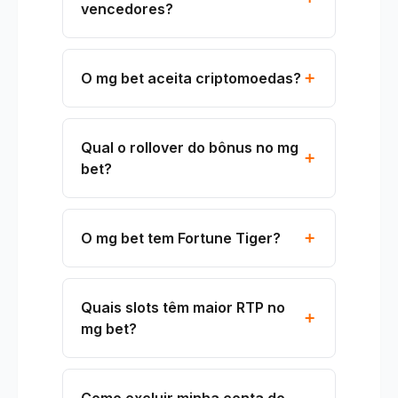
vencedores?
O mg bet aceita criptomoedas?
Qual o rollover do bônus no mg
bet?
O mg bet tem Fortune Tiger?
Quais slots têm maior RTP no
mg bet?