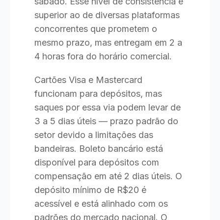
sábado. Esse nível de consistência é
superior ao de diversas plataformas
concorrentes que prometem o
mesmo prazo, mas entregam em 2 a
4 horas fora do horário comercial.
Cartões Visa e Mastercard
funcionam para depósitos, mas
saques por essa via podem levar de
3 a 5 dias úteis — prazo padrão do
setor devido a limitações das
bandeiras. Boleto bancário está
disponível para depósitos com
compensação em até 2 dias úteis. O
depósito mínimo de R$20 é
acessível e está alinhado com os
padrões do mercado nacional. O