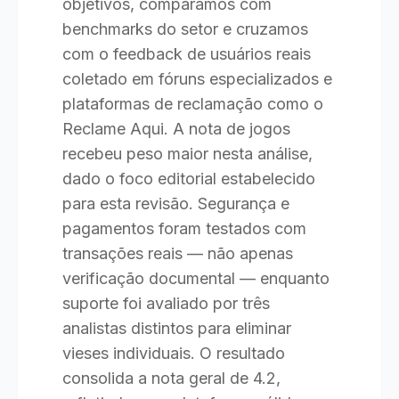
objetivos, comparamos com
benchmarks do setor e cruzamos
com o feedback de usuários reais
coletado em fóruns especializados e
plataformas de reclamação como o
Reclame Aqui. A nota de jogos
recebeu peso maior nesta análise,
dado o foco editorial estabelecido
para esta revisão. Segurança e
pagamentos foram testados com
transações reais — não apenas
verificação documental — enquanto
suporte foi avaliado por três
analistas distintos para eliminar
vieses individuais. O resultado
consolida a nota geral de 4.2,