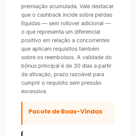
premiação acumulada. Vale destacar
que o cashback incide sobre perdas
líquidas — sem rollover adicional —
o que representa um diferencial
positivo em relação a concorrentes
que aplicam requisitos também
sobre os reembolsos. A validade do
bônus principal é de 30 dias a partir
da ativação, prazo razoável para
cumprir o requisito sem pressão
excessiva.
Pacote de Boas-Vindas