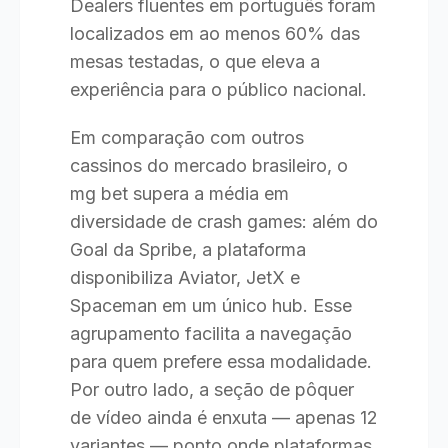
Dealers fluentes em português foram
localizados em ao menos 60% das
mesas testadas, o que eleva a
experiência para o público nacional.
Em comparação com outros
cassinos do mercado brasileiro, o
mg bet supera a média em
diversidade de crash games: além do
Goal da Spribe, a plataforma
disponibiliza Aviator, JetX e
Spaceman em um único hub. Esse
agrupamento facilita a navegação
para quem prefere essa modalidade.
Por outro lado, a seção de pôquer
de vídeo ainda é enxuta — apenas 12
variantes — ponto onde plataformas