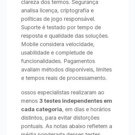
clareza dos termos. Segurança
analisa licença, criptografia e
políticas de jogo responsável.
Suporte é testado por tempo de
resposta e qualidade das soluções.
Mobile considera velocidade,
usabilidade e completude de
funcionalidades. Pagamentos
avaliam métodos disponíveis, limites
e tempos reais de processamento.
ossos especialistas realizaram ao
menos
3 testes independentes em
cada categoria
, em dias e horários
distintos, para evitar distorções
pontuais. As notas abaixo refletem a
média ponderada desses testes,