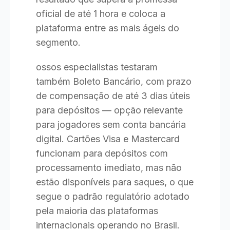
oficial de até 1 hora e coloca a
plataforma entre as mais ágeis do
segmento.
ossos especialistas testaram
também Boleto Bancário, com prazo
de compensação de até 3 dias úteis
para depósitos — opção relevante
para jogadores sem conta bancária
digital. Cartões Visa e Mastercard
funcionam para depósitos com
processamento imediato, mas não
estão disponíveis para saques, o que
segue o padrão regulatório adotado
pela maioria das plataformas
internacionais operando no Brasil.