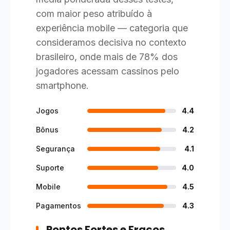
com maior peso atribuído à
experiência mobile — categoria que
consideramos decisiva no contexto
brasileiro, onde mais de 78% dos
jogadores acessam cassinos pelo
smartphone.
Jogos
4.4
Bônus
4.2
Segurança
4.1
Suporte
4.0
Mobile
4.5
Pagamentos
4.3
Pontos Fortes e Fracos