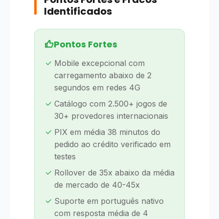
Identificados
Pontos Fortes
Mobile excepcional com
carregamento abaixo de 2
segundos em redes 4G
Catálogo com 2.500+ jogos de
30+ provedores internacionais
PIX em média 38 minutos do
pedido ao crédito verificado em
testes
Rollover de 35x abaixo da média
de mercado de 40-45x
Suporte em português nativo
com resposta média de 4