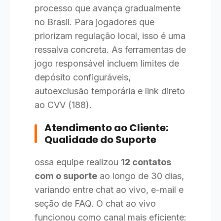
processo que avança gradualmente
no Brasil. Para jogadores que
priorizam regulação local, isso é uma
ressalva concreta. As ferramentas de
jogo responsável incluem limites de
depósito configuráveis,
autoexclusão temporária e link direto
ao CVV (188).
Atendimento ao Cliente:
Qualidade do Suporte
ossa equipe realizou
12 contatos
com o suporte
ao longo de 30 dias,
variando entre chat ao vivo, e-mail e
seção de FAQ. O chat ao vivo
funcionou como canal mais eficiente: