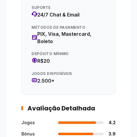
SUPORTE
24/7 Chat & Email
MÉTODOS DE PAGAMENTO
PIX, Visa, Mastercard,
Boleto
DEPÓSITO MÍNIMO
R$20
JOGOS DISPONÍVEIS
2.500+
Avaliação Detalhada
Jogos
4.2
Bônus
3.9