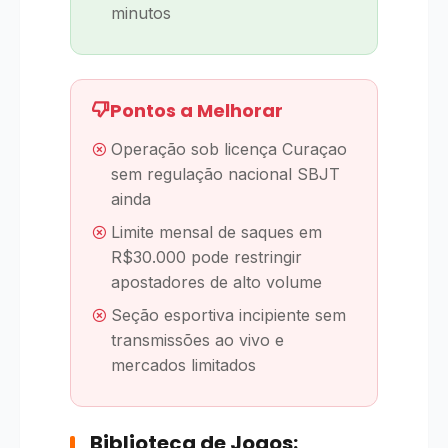
minutos
Pontos a Melhorar
Operação sob licença Curaçao
sem regulação nacional SBJT
ainda
Limite mensal de saques em
R$30.000 pode restringir
apostadores de alto volume
Seção esportiva incipiente sem
transmissões ao vivo e
mercados limitados
Biblioteca de Jogos: