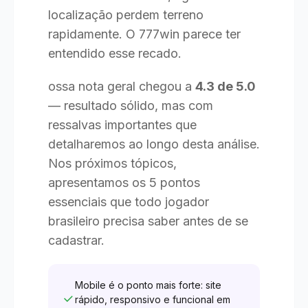
localização perdem terreno
rapidamente. O 777win parece ter
entendido esse recado.
ossa nota geral chegou a
4.3 de 5.0
— resultado sólido, mas com
ressalvas importantes que
detalharemos ao longo desta análise.
Nos próximos tópicos,
apresentamos os 5 pontos
essenciais que todo jogador
brasileiro precisa saber antes de se
cadastrar.
Mobile é o ponto mais forte: site
rápido, responsivo e funcional em