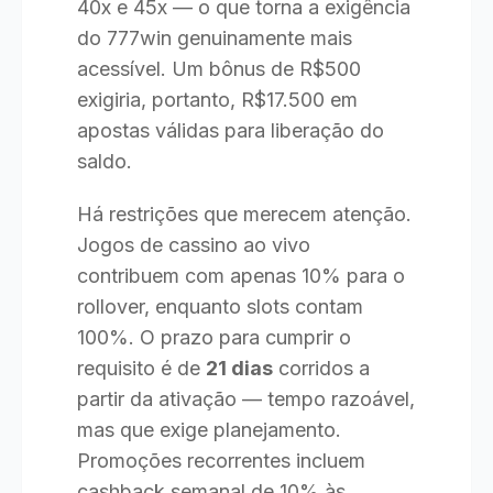
40x e 45x — o que torna a exigência
do 777win genuinamente mais
acessível. Um bônus de R$500
exigiria, portanto, R$17.500 em
apostas válidas para liberação do
saldo.
Há restrições que merecem atenção.
Jogos de cassino ao vivo
contribuem com apenas 10% para o
rollover, enquanto slots contam
100%. O prazo para cumprir o
requisito é de
21 dias
corridos a
partir da ativação — tempo razoável,
mas que exige planejamento.
Promoções recorrentes incluem
cashback semanal de 10% às