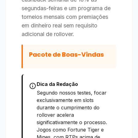
segundas-feiras e um programa de
torneios mensais com premiações
em dinheiro real sem requisito
adicional de rollover.
Pacote de Boas-Vindas
Dica da Redação
Segundo nossos testes, focar
exclusivamente em slots
durante o cumprimento do
rollover acelera
significativamente o processo.
Jogos como Fortune Tiger e
Mines, com RTPs acima de