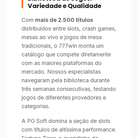
Variedade e Qualidade
Com
mais de 2.500 títulos
distribuídos entre slots, crash games,
mesas ao vivo e jogos de mesa
tradicionais, o 777win monta um
catálogo que compete diretamente
com as maiores plataformas do
mercado. Nossos especialistas
navegaram pela biblioteca durante
três semanas consecutivas, testando
jogos de diferentes provedores e
categorias.
A PG Soft domina a seção de slots
com títulos de altíssima performance.