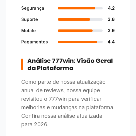
Segurança
4.2
Suporte
3.6
Mobile
3.9
Pagamentos
4.4
Análise 777win: Visão Geral
da Plataforma
Como parte de nossa atualização
anual de reviews, nossa equipe
revisitou o 777win para verificar
melhorias e mudanças na plataforma.
Confira nossa análise atualizada
para 2026.