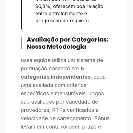
96,8%, oferecem boa relação
entre entretenimento e
progressão do requisito.
Avaliação por Categorias:
Nossa Metodologia
ossa equipe utiliza um sistema de
pontuação baseado em
6
categorias independentes
, cada
uma avaliada com critérios
específicos e mensuráveis. Jogos
são avaliados por variedade de
provedores, RTPs verificados e
velocidade de carregamento. Bônus
levam em conta rollover, prazo e