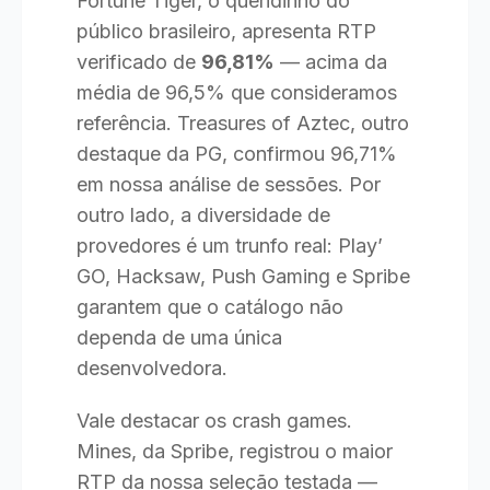
Fortune Tiger, o queridinho do
público brasileiro, apresenta RTP
verificado de
96,81%
— acima da
média de 96,5% que consideramos
referência. Treasures of Aztec, outro
destaque da PG, confirmou 96,71%
em nossa análise de sessões. Por
outro lado, a diversidade de
provedores é um trunfo real: Play’
GO, Hacksaw, Push Gaming e Spribe
garantem que o catálogo não
dependa de uma única
desenvolvedora.
Vale destacar os crash games.
Mines, da Spribe, registrou o maior
RTP da nossa seleção testada —