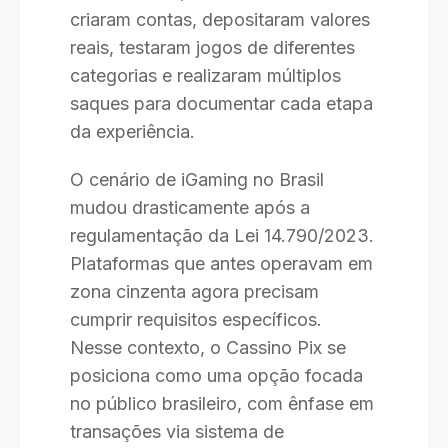
criaram contas, depositaram valores
reais, testaram jogos de diferentes
categorias e realizaram múltiplos
saques para documentar cada etapa
da experiência.
O cenário de iGaming no Brasil
mudou drasticamente após a
regulamentação da Lei 14.790/2023.
Plataformas que antes operavam em
zona cinzenta agora precisam
cumprir requisitos específicos.
Nesse contexto, o Cassino Pix se
posiciona como uma opção focada
no público brasileiro, com ênfase em
transações via sistema de