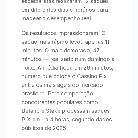
especialistas realizaram 12 saques
em diferentes dias e horários para
mapear o desempenho real.
Os resultados impressionaram. O
saque mais rápido levou apenas 11
minutos. O mais demorado, 47
minutos — realizado num domingo à
noite. A média ficou em 28 minutos,
número que coloca o Cassino Pix
entre os mais ágeis do mercado
brasileiro. Para comparação:
concorrentes populares como
Betano e Stake processam saques
PIX em 1 a 4 horas, segundo dados
públicos de 2025.