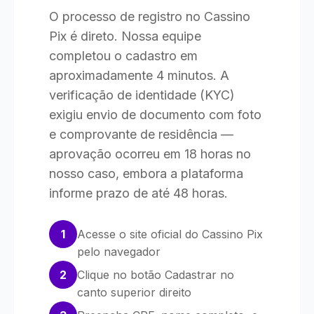
O processo de registro no Cassino
Pix é direto. Nossa equipe
completou o cadastro em
aproximadamente 4 minutos. A
verificação de identidade (KYC)
exigiu envio de documento com foto
e comprovante de residência —
aprovação ocorreu em 18 horas no
nosso caso, embora a plataforma
informe prazo de até 48 horas.
1
Acesse o site oficial do Cassino Pix
pelo navegador
2
Clique no botão Cadastrar no
canto superior direito