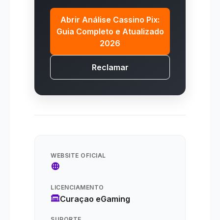
Abrir Análise Cassino Pix:
Guia Completo e Atualizado
2026
Reclamar
WEBSITE OFICIAL
LICENCIAMENTO
Curaçao eGaming
SUPORTE