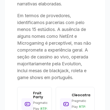
narrativas elaboradas.
Em termos de provedores,
identificamos parcerias com pelo
menos 15 estúdios. A ausência de
alguns nomes como NetEnt e
Microgaming é perceptível, mas não
compromete a experiência geral. A
seção de cassino ao vivo, operada
majoritariamente pela Evolution,
inclui mesas de blackjack, roleta e
game shows em português.
Fruit
Cleocatra
Party
Pragmatic
Pragmatic
Play
RTP:
Play
RTP: