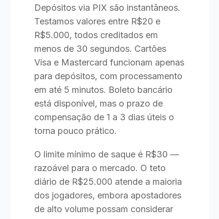
Depósitos via PIX são instantâneos.
Testamos valores entre R$20 e
R$5.000, todos creditados em
menos de 30 segundos. Cartões
Visa e Mastercard funcionam apenas
para depósitos, com processamento
em até 5 minutos. Boleto bancário
está disponível, mas o prazo de
compensação de 1 a 3 dias úteis o
torna pouco prático.
O limite mínimo de saque é R$30 —
razoável para o mercado. O teto
diário de R$25.000 atende a maioria
dos jogadores, embora apostadores
de alto volume possam considerar