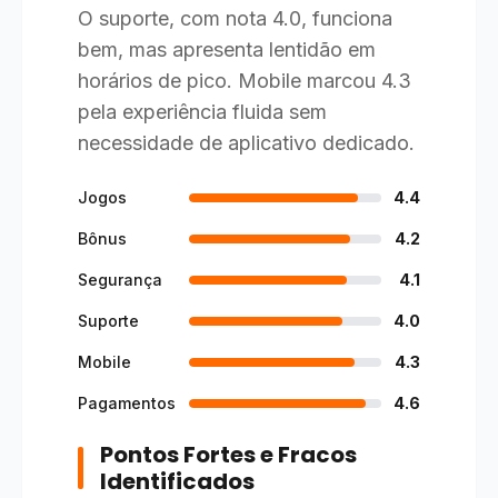
O suporte, com nota 4.0, funciona
bem, mas apresenta lentidão em
horários de pico. Mobile marcou 4.3
pela experiência fluida sem
necessidade de aplicativo dedicado.
Jogos
4.4
Bônus
4.2
Segurança
4.1
Suporte
4.0
Mobile
4.3
Pagamentos
4.6
Pontos Fortes e Fracos
Identificados