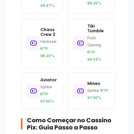
96.20%
96.47%
Tiki
Chaos
Tumble
Crew 2
Push
Hacksaw
Gaming
RTP:
RTP:
96.30%
96.55%
Aviator
Mines
Spribe
Spribe
RTP:
RTP:
97.00%
97.00%
Como Começar no Cassino
Pix: Guia Passo a Passo