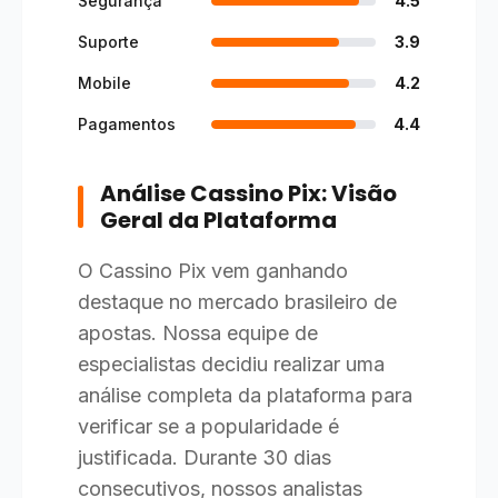
Segurança
4.5
Suporte
3.9
Mobile
4.2
Pagamentos
4.4
Análise Cassino Pix: Visão
Geral da Plataforma
O Cassino Pix vem ganhando
destaque no mercado brasileiro de
apostas. Nossa equipe de
especialistas decidiu realizar uma
análise completa da plataforma para
verificar se a popularidade é
justificada. Durante 30 dias
consecutivos, nossos analistas