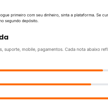
ogue primeiro com seu dinheiro, sinta a plataforma. Se cur
 no segundo depósito.
ada
s, suporte, mobile, pagamentos. Cada nota abaixo ref