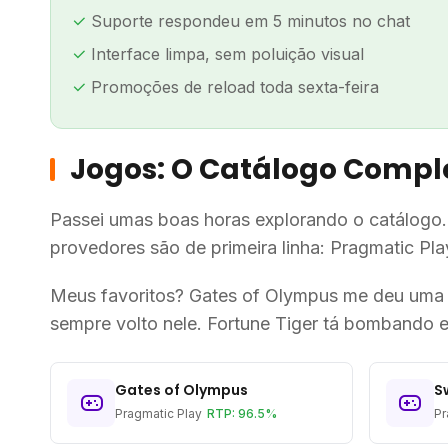
Suporte respondeu em 5 minutos no chat
Interface limpa, sem poluição visual
Promoções de reload toda sexta-feira
Jogos: O Catálogo Compl
Passei umas boas horas explorando o catálogo.
provedores são de primeira linha: Pragmatic Pla
Meus favoritos? Gates of Olympus me deu uma 
sempre volto nele. Fortune Tiger tá bombando e
Gates of Olympus
S
Pragmatic Play
RTP: 96.5%
Pr