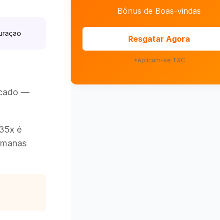
Bônus de Boas-vindas
uraçao
Resgatar Agora
*Aplicam-se T&C
rcado —
 35x é
semanas