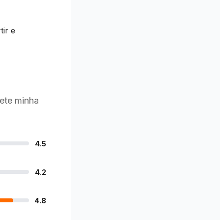
tir e
lete minha
4.5
4.2
4.8