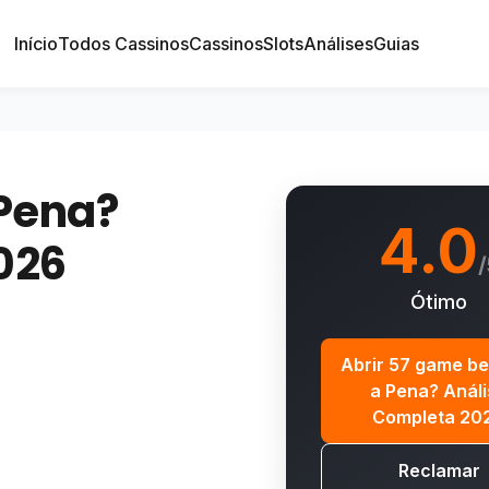
Início
Todos Cassinos
Cassinos
Slots
Análises
Guias
 Pena?
4.0
026
/
Ótimo
Abrir 57 game be
a Pena? Anál
Completa 20
Reclamar