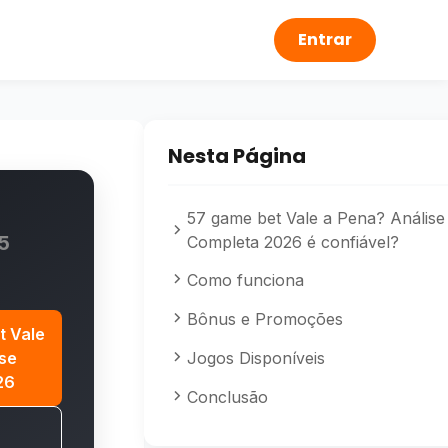
Entrar
Nesta Página
57 game bet Vale a Pena? Análise
5
Completa 2026 é confiável?
Como funciona
Bônus e Promoções
t Vale
Jogos Disponíveis
ise
26
Conclusão