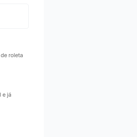
de roleta
 e já