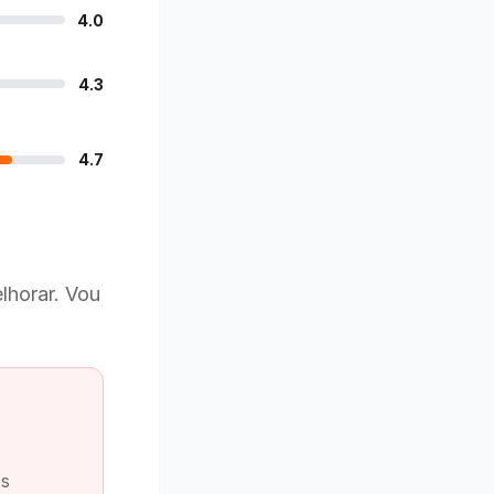
4.0
4.3
4.7
lhorar. Vou
os