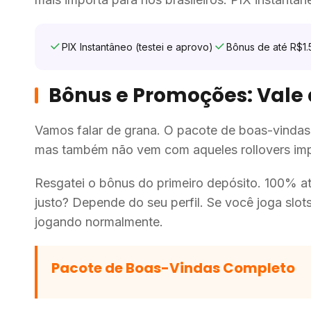
PIX Instantâneo (testei e aprovo)
Bônus de até R$1
Bônus e Promoções: Vale
Vamos falar de grana. O pacote de boas-vinda
mas também não vem com aqueles rollovers impo
Resgatei o bônus do primeiro depósito. 100% at
justo? Depende do seu perfil. Se você joga sl
jogando normalmente.
Pacote de Boas-Vindas Completo