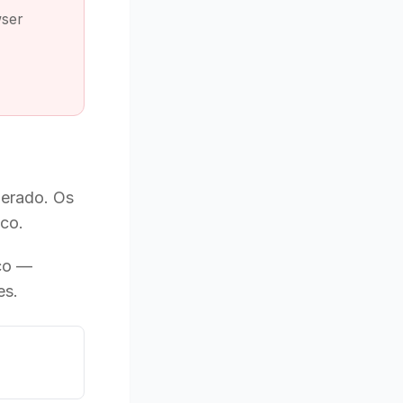
wser
perado. Os
ico.
ico —
es.