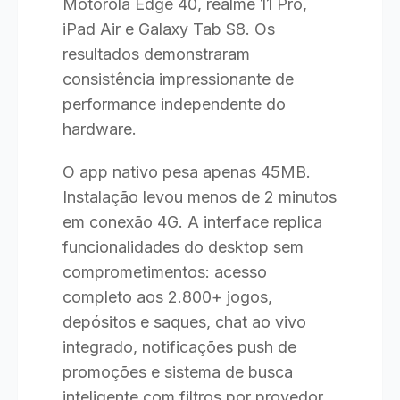
Motorola Edge 40, realme 11 Pro,
iPad Air e Galaxy Tab S8. Os
resultados demonstraram
consistência impressionante de
performance independente do
hardware.
O app nativo pesa apenas 45MB.
Instalação levou menos de 2 minutos
em conexão 4G. A interface replica
funcionalidades do desktop sem
comprometimentos: acesso
completo aos 2.800+ jogos,
depósitos e saques, chat ao vivo
integrado, notificações push de
promoções e sistema de busca
inteligente com filtros por provedor,