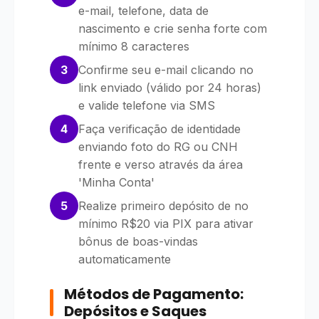
e-mail, telefone, data de
nascimento e crie senha forte com
mínimo 8 caracteres
3
Confirme seu e-mail clicando no
link enviado (válido por 24 horas)
e valide telefone via SMS
4
Faça verificação de identidade
enviando foto do RG ou CNH
frente e verso através da área
'Minha Conta'
5
Realize primeiro depósito de no
mínimo R$20 via PIX para ativar
bônus de boas-vindas
automaticamente
Métodos de Pagamento:
Depósitos e Saques