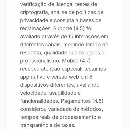
verificação de licença, testes de
criptografia, análise de políticas de
privacidade e consulta a bases de
reclamações. Suporte (4.5) foi
avaliado através de 15 interações em
diferentes canais, medindo tempo de
resposta, qualidade das soluções e
profissionalismo. Mobile (4.7)
recebeu atenção especial: testamos
app nativo e versão web em 8
dispositivos diferentes, avaliando
velocidade, usabilidade e
funcionalidades. Pagamentos (4.6)
considerou variedade de métodos,
tempos reais de processamento e
transparência de taxas.