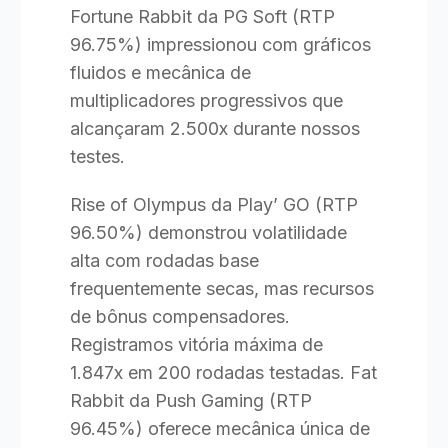
Fortune Rabbit da PG Soft (RTP
96.75%) impressionou com gráficos
fluidos e mecânica de
multiplicadores progressivos que
alcançaram 2.500x durante nossos
testes.
Rise of Olympus da Play’ GO (RTP
96.50%) demonstrou volatilidade
alta com rodadas base
frequentemente secas, mas recursos
de bônus compensadores.
Registramos vitória máxima de
1.847x em 200 rodadas testadas. Fat
Rabbit da Push Gaming (RTP
96.45%) oferece mecânica única de