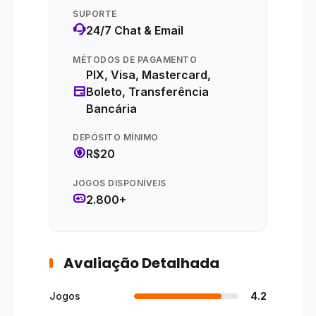
SUPORTE
24/7 Chat & Email
MÉTODOS DE PAGAMENTO
PIX, Visa, Mastercard,
Boleto, Transferência
Bancária
DEPÓSITO MÍNIMO
R$20
JOGOS DISPONÍVEIS
2.800+
Avaliação Detalhada
Jogos
4.2