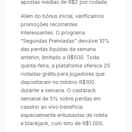
apostas médias de R$2 por rodada.
Além do bônus inicial, verificamos
promoções recorrentes
interessantes. O programa
“Segundas Premiadas” devolve 10%
das perdas líquidas da semana
anterior, limitado a R$500. Toda
quinta-feira, a plataforma oferece 25
rodadas grátis para jogadores que
depositaram no mínimo R$100
durante a semana. O cashback
semanal de 5% sobre perdas em
cassino ao vivo beneficia
especialmente entusiastas de roleta
e blackjack, com teto de R$1.000.