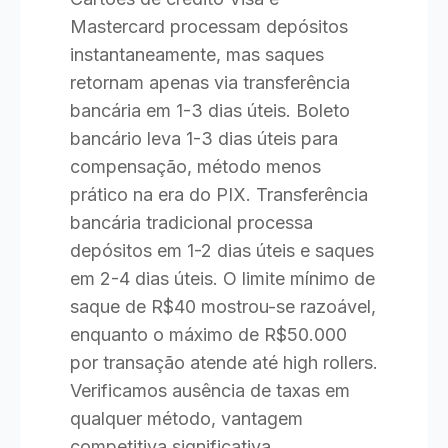
Mastercard processam depósitos
instantaneamente, mas saques
retornam apenas via transferência
bancária em 1-3 dias úteis. Boleto
bancário leva 1-3 dias úteis para
compensação, método menos
prático na era do PIX. Transferência
bancária tradicional processa
depósitos em 1-2 dias úteis e saques
em 2-4 dias úteis. O limite mínimo de
saque de R$40 mostrou-se razoável,
enquanto o máximo de R$50.000
por transação atende até high rollers.
Verificamos ausência de taxas em
qualquer método, vantagem
competitiva significativa.