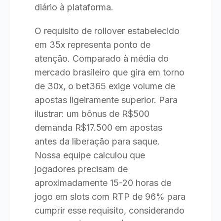
diário à plataforma.
O requisito de rollover estabelecido
em 35x representa ponto de
atenção. Comparado à média do
mercado brasileiro que gira em torno
de 30x, o bet365 exige volume de
apostas ligeiramente superior. Para
ilustrar: um bônus de R$500
demanda R$17.500 em apostas
antes da liberação para saque.
Nossa equipe calculou que
jogadores precisam de
aproximadamente 15-20 horas de
jogo em slots com RTP de 96% para
cumprir esse requisito, considerando