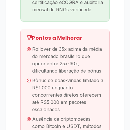
certificação eCOGRA e auditoria
mensal de RNGs verificada
Pontos a Melhorar
Rollover de 35x acima da média
do mercado brasileiro que
opera entre 25x-30x,
dificultando liberação de bônus
Bônus de boas-vindas limitado a
R$1.000 enquanto
concorrentes diretos oferecem
até R$5.000 em pacotes
escalonados
Ausência de criptomoedas
como Bitcoin e USDT, métodos