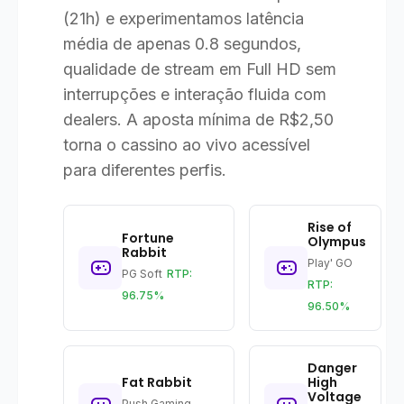
(21h) e experimentamos latência
média de apenas 0.8 segundos,
qualidade de stream em Full HD sem
interrupções e interação fluida com
dealers. A aposta mínima de R$2,50
torna o cassino ao vivo acessível
para diferentes perfis.
Rise of
Fortune
Olympus
Rabbit
Play' GO
PG Soft
RTP:
RTP:
96.75%
96.50%
Danger
Fat Rabbit
High
Voltage
Push Gaming