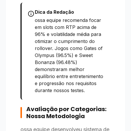
Dica da Redação
ossa equipe recomenda focar
em slots com RTP acima de
96% e volatilidade média para
otimizar o cumprimento do
rollover. Jogos como Gates of
Olympus (96.5%) e Sweet
Bonanza (96.48%)
demonstraram melhor
equilíbrio entre entretenimento
e progressão nos requisitos
durante nossos testes.
Avaliação por Categorias:
Nossa Metodologia
ossa equipe desenvolveu sistema de