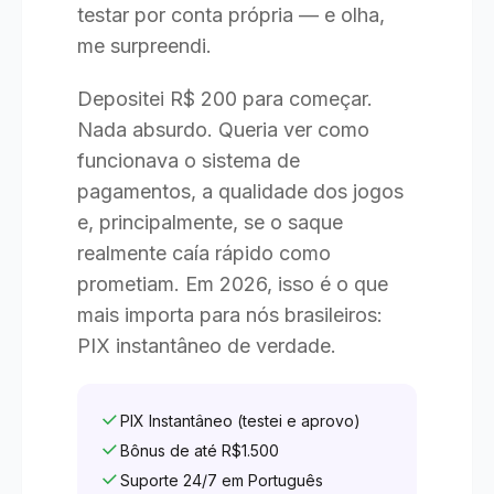
testar por conta própria — e olha,
me surpreendi.
Depositei R$ 200 para começar.
Nada absurdo. Queria ver como
funcionava o sistema de
pagamentos, a qualidade dos jogos
e, principalmente, se o saque
realmente caía rápido como
prometiam. Em 2026, isso é o que
mais importa para nós brasileiros:
PIX instantâneo de verdade.
PIX Instantâneo (testei e aprovo)
Bônus de até R$1.500
Suporte 24/7 em Português