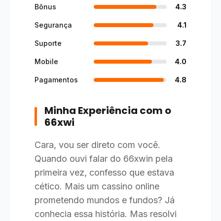
Bônus
4.3
Segurança
4.1
Suporte
3.7
Mobile
4.0
Pagamentos
4.8
Minha Experiência com o
66xwi
Cara, vou ser direto com você.
Quando ouvi falar do 66xwin pela
primeira vez, confesso que estava
cético. Mais um cassino online
prometendo mundos e fundos? Já
conhecia essa história. Mas resolvi