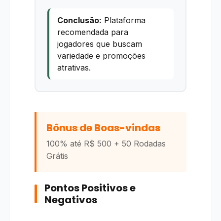
Conclusão:
Plataforma
recomendada para
jogadores que buscam
variedade e promoções
atrativas.
Bônus de Boas-vindas
100% até R$ 500 + 50 Rodadas
Grátis
Pontos Positivos e
Negativos