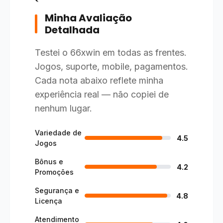
Minha Avaliação
Detalhada
Testei o 66xwin em todas as frentes.
Jogos, suporte, mobile, pagamentos.
Cada nota abaixo reflete minha
experiência real — não copiei de
nenhum lugar.
Variedade de
4.5
Jogos
Bônus e
4.2
Promoções
Segurança e
4.8
Licença
Atendimento