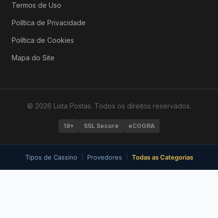
Termos de Uso
Política de Privacidade
Política de Cookies
Mapa do Site
© 2026 Lista Postas. Todos os direitos reservados.
18+
SSL Secure
eCOGRA
Tipos de Cassino
|
Provedores
|
Todas as Categorias