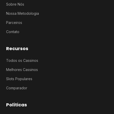
Sobre Nós
Nossa Metodologia
Parceiros
Contato
Recursos
Todos os Cassinos
Melhores Cassinos
Slots Populares
Comparador
Políticas