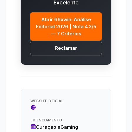
Excelente
Abrir 66xwin: Análise
Editorial 2026 | Nota 4.3/5
— 7 Critérios
Reclamar
WEBSITE OFICIAL
LICENCIAMENTO
Curaçao eGaming