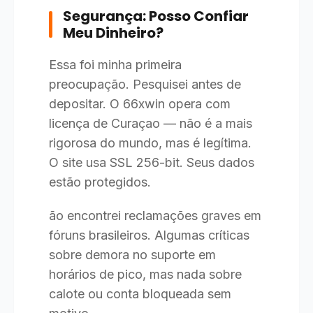
Segurança: Posso Confiar
Meu Dinheiro?
Essa foi minha primeira
preocupação. Pesquisei antes de
depositar. O 66xwin opera com
licença de Curaçao — não é a mais
rigorosa do mundo, mas é legítima.
O site usa SSL 256-bit. Seus dados
estão protegidos.
ão encontrei reclamações graves em
fóruns brasileiros. Algumas críticas
sobre demora no suporte em
horários de pico, mas nada sobre
calote ou conta bloqueada sem