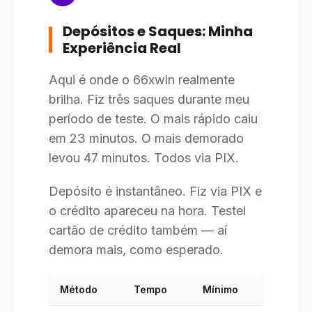
Depósitos e Saques: Minha
Experiência Real
Aqui é onde o 66xwin realmente
brilha. Fiz três saques durante meu
período de teste. O mais rápido caiu
em 23 minutos. O mais demorado
levou 47 minutos. Todos via PIX.
Depósito é instantâneo. Fiz via PIX e
o crédito apareceu na hora. Testei
cartão de crédito também — aí
demora mais, como esperado.
Método
Tempo
Mínimo