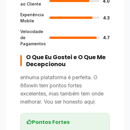
4.0
ao Cliente
Experiência
4.3
Mobile
Velocidade
de
4.7
Pagamentos
O Que Eu Gostei e O Que Me
Decepcionou
enhuma plataforma é perfeita. O
66xwin tem pontos fortes
excelentes, mas também tem onde
melhorar. Vou ser honesto aqui:
Pontos Fortes