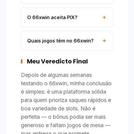
O 66xwin aceita PIX?
Quais jogos têm no 66xwin?
Meu Veredicto Final
Depois de algumas semanas
testando o 66xwin, minha conclusão
é simples: é uma plataforma sólida
para quem prioriza saques rápidos e
boa variedade de slots. Não é
perfeita — o bônus podia ser mais
generoso e faltam jogos de mesa —
mas entrega o que promete.