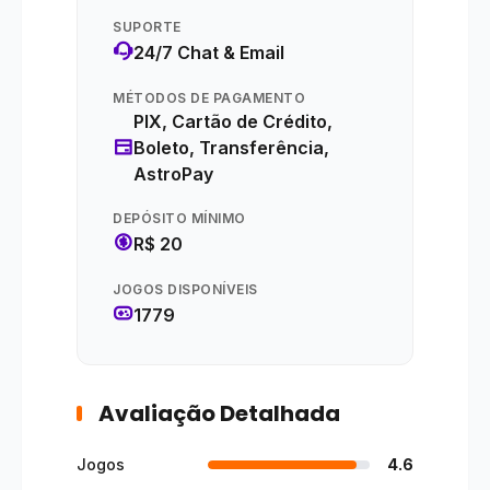
SUPORTE
24/7 Chat & Email
MÉTODOS DE PAGAMENTO
PIX, Cartão de Crédito,
Boleto, Transferência,
AstroPay
DEPÓSITO MÍNIMO
R$ 20
JOGOS DISPONÍVEIS
1779
Avaliação Detalhada
Jogos
4.6