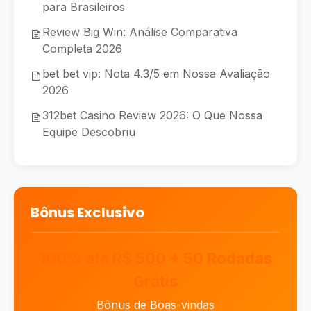
para Brasileiros
Review Big Win: Análise Comparativa
Completa 2026
bet bet vip: Nota 4.3/5 em Nossa Avaliação
2026
312bet Casino Review 2026: O Que Nossa
Equipe Descobriu
Bônus Exclusivo
100% até R$ 500 + 50 Rodadas
Grátis
Bônus de Boas-vindas