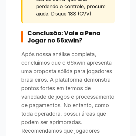
perdendo o controle, procure
ajuda. Disque 188 (CVV).
Conclusão: Vale a Pena
Jogar no 66xwin?
Após nossa análise completa,
concluímos que o 66xwin apresenta
uma proposta sólida para jogadores
brasileiros. A plataforma demonstra
pontos fortes em termos de
variedade de jogos e processamento
de pagamentos. No entanto, como
toda operadora, possui áreas que
podem ser aprimoradas.
Recomendamos que jogadores