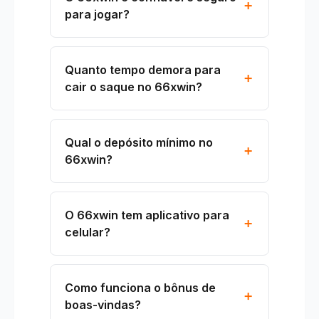
para jogar?
Quanto tempo demora para
cair o saque no 66xwin?
Qual o depósito mínimo no
66xwin?
O 66xwin tem aplicativo para
celular?
Como funciona o bônus de
boas-vindas?