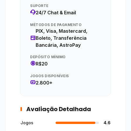
SUPORTE
24/7 Chat & Email
MÉTODOS DE PAGAMENTO
PIX, Visa, Mastercard,
Boleto, Transferência
Bancária, AstroPay
DEPÓSITO MÍNIMO
R$20
JOGOS DISPONÍVEIS
2.800+
Avaliação Detalhada
Jogos
4.6