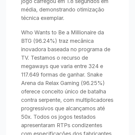
jogo carregou em 1.8 segundos em
média, demonstrando otimização
técnica exemplar.
Who Wants to Be a Millionaire da
BTG (96.24%) traz mecânica
inovadora baseada no programa de
TV. Testamos o recurso de
megaways que varia entre 324 e
117.649 formas de ganhar. Snake
Arena da Relax Gaming (96.25%)
oferece conceito único de batalha
contra serpente, com multiplicadores
progressivos que alcançamos até
50x. Todos os jogos testados
apresentaram RTPs condizentes
com especificações dos fabricantes,