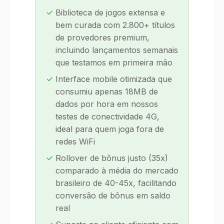
Biblioteca de jogos extensa e
bem curada com 2.800+ títulos
de provedores premium,
incluindo lançamentos semanais
que testamos em primeira mão
Interface mobile otimizada que
consumiu apenas 18MB de
dados por hora em nossos
testes de conectividade 4G,
ideal para quem joga fora de
redes WiFi
Rollover de bônus justo (35x)
comparado à média do mercado
brasileiro de 40-45x, facilitando
conversão de bônus em saldo
real