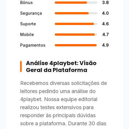
Bônus
3.8
Segurança
4.0
Suporte
4.6
Mobile
4.7
Pagamentos
4.9
Análise 4playbet: Visão
Geral da Plataforma
Recebemos diversas solicitações de
leitores pedindo uma análise do
4playbet. Nossa equipe editorial
realizou testes extensivos para
responder às principais dúvidas
sobre a plataforma. Durante 30 dias