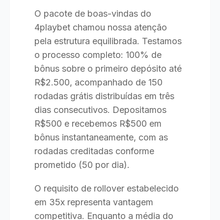
O pacote de boas-vindas do
4playbet chamou nossa atenção
pela estrutura equilibrada. Testamos
o processo completo: 100% de
bônus sobre o primeiro depósito até
R$2.500, acompanhado de 150
rodadas grátis distribuídas em três
dias consecutivos. Depositamos
R$500 e recebemos R$500 em
bônus instantaneamente, com as
rodadas creditadas conforme
prometido (50 por dia).
O requisito de rollover estabelecido
em 35x representa vantagem
competitiva. Enquanto a média do