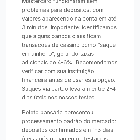
Mastercard funcionaram sem
problemas para depósitos, com
valores aparecendo na conta em até
3 minutos. Importante: identificamos
que alguns bancos classificam
transações de cassino como “saque
em dinheiro”, gerando taxas
adicionais de 4-6%. Recomendamos
verificar com sua instituição
financeira antes de usar esta opção.
Saques via cartão levaram entre 2-4
dias úteis nos nossos testes.
Boleto bancário apresentou
processamento padrão do mercado:
depósitos confirmados em 1-3 dias
úteis após pagamento. Testamos