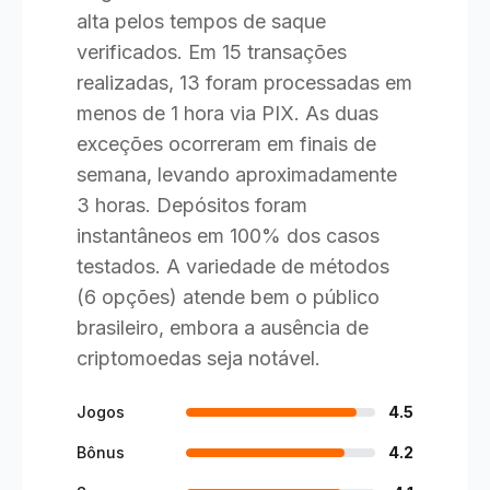
alta pelos tempos de saque
verificados. Em 15 transações
realizadas, 13 foram processadas em
menos de 1 hora via PIX. As duas
exceções ocorreram em finais de
semana, levando aproximadamente
3 horas. Depósitos foram
instantâneos em 100% dos casos
testados. A variedade de métodos
(6 opções) atende bem o público
brasileiro, embora a ausência de
criptomoedas seja notável.
Jogos
4.5
Bônus
4.2