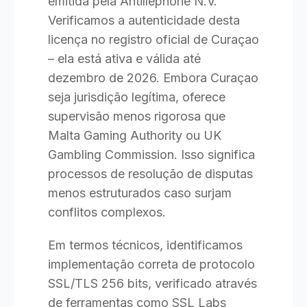
emitida pela Antillephone N.V.
Verificamos a autenticidade desta
licença no registro oficial de Curaçao
– ela está ativa e válida até
dezembro de 2026. Embora Curaçao
seja jurisdição legítima, oferece
supervisão menos rigorosa que
Malta Gaming Authority ou UK
Gambling Commission. Isso significa
processos de resolução de disputas
menos estruturados caso surjam
conflitos complexos.
Em termos técnicos, identificamos
implementação correta de protocolo
SSL/TLS 256 bits, verificado através
de ferramentas como SSL Labs