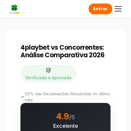
Entrar
4playbet vs Concorrentes:
Análise Comparativa 2026
Verificado e Aprovado
50% das Reclamações Resolvidas no último
mês
4.9
/5
Excelente