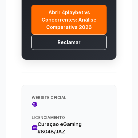
Abrir 4playbet vs
Concorrentes: Análise
Comparativa 2026
Reclamar
WEBSITE OFICIAL
LICENCIAMENTO
Curaçao eGaming
#8048/JAZ