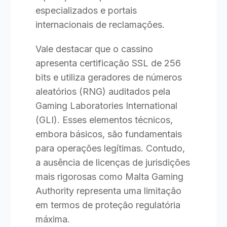
especializados e portais
internacionais de reclamações.
Vale destacar que o cassino
apresenta certificação SSL de 256
bits e utiliza geradores de números
aleatórios (RNG) auditados pela
Gaming Laboratories International
(GLI). Esses elementos técnicos,
embora básicos, são fundamentais
para operações legítimas. Contudo,
a ausência de licenças de jurisdições
mais rigorosas como Malta Gaming
Authority representa uma limitação
em termos de proteção regulatória
máxima.