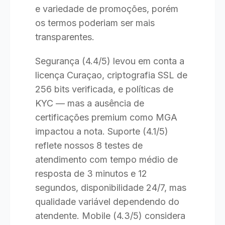
e variedade de promoções, porém
os termos poderiam ser mais
transparentes.
Segurança (4.4/5) levou em conta a
licença Curaçao, criptografia SSL de
256 bits verificada, e políticas de
KYC — mas a ausência de
certificações premium como MGA
impactou a nota. Suporte (4.1/5)
reflete nossos 8 testes de
atendimento com tempo médio de
resposta de 3 minutos e 12
segundos, disponibilidade 24/7, mas
qualidade variável dependendo do
atendente. Mobile (4.3/5) considera