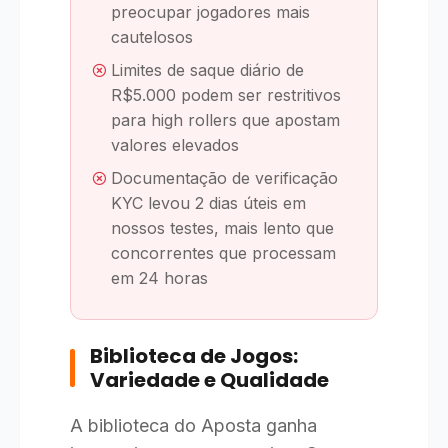
preocupar jogadores mais
cautelosos
Limites de saque diário de
R$5.000 podem ser restritivos
para high rollers que apostam
valores elevados
Documentação de verificação
KYC levou 2 dias úteis em
nossos testes, mais lento que
concorrentes que processam
em 24 horas
Biblioteca de Jogos:
Variedade e Qualidade
A biblioteca do Aposta ganha