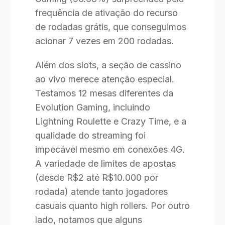
frequência de ativação do recurso
de rodadas grátis, que conseguimos
acionar 7 vezes em 200 rodadas.
Além dos slots, a seção de cassino
ao vivo merece atenção especial.
Testamos 12 mesas diferentes da
Evolution Gaming, incluindo
Lightning Roulette e Crazy Time, e a
qualidade do streaming foi
impecável mesmo em conexões 4G.
A variedade de limites de apostas
(desde R$2 até R$10.000 por
rodada) atende tanto jogadores
casuais quanto high rollers. Por outro
lado, notamos que alguns