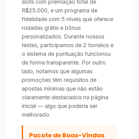
slots com premiação total de
R$25.000, e um programa de
fidelidade com 5 níveis que oferece
rodadas grátis e bônus
personalizados. Durante nossos
testes, participamos de 2 torneios e
o sistema de pontuação funcionou
de forma transparente. Por outro
lado, notamos que algumas
promoções têm requisitos de
apostas mínimas que não estão
claramente destacados na página
inicial — algo que poderia ser
melhorado.
Pacote de Boas-Vindas