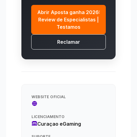
Abrir Aposta ganha 2026:
Review de Especialistas |
Testamos
Reclamar
WEBSITE OFICIAL
LICENCIAMENTO
Curaçao eGaming
SUPORTE