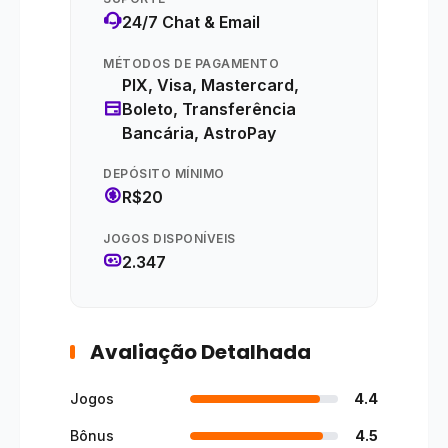
24/7 Chat & Email
MÉTODOS DE PAGAMENTO
PIX, Visa, Mastercard,
Boleto, Transferência
Bancária, AstroPay
DEPÓSITO MÍNIMO
R$20
JOGOS DISPONÍVEIS
2.347
Avaliação Detalhada
Jogos
4.4
Bônus
4.5