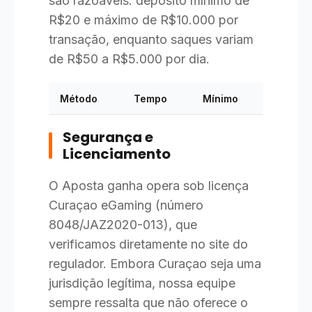
são razoáveis: depósito mínimo de
R$20 e máximo de R$10.000 por
transação, enquanto saques variam
de R$50 a R$5.000 por dia.
Método
Tempo
Mínimo
Segurança e
Licenciamento
O Aposta ganha opera sob licença
Curaçao eGaming (número
8048/JAZ2020-013), que
verificamos diretamente no site do
regulador. Embora Curaçao seja uma
jurisdição legítima, nossa equipe
sempre ressalta que não oferece o