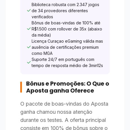
Biblioteca robusta com 2.347 jogos
de 34 provedores diferentes
verificados
Bônus de boas-vindas de 100% até
R$1.500 com rollover de 35x (abaixo
da média)
Licença Curaçao eGaming válida mas
ausência de certificações premium
como MGA
Suporte 24/7 em português com
tempo de resposta médio de 3min12s
Bônus e Promoções: O Que o
Aposta ganha Oferece
O pacote de boas-vindas do Aposta
ganha chamou nossa atenção
durante os testes. A oferta principal
consiste em 100% de bônus sobre o