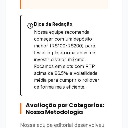
Dica da Redação
Nossa equipe recomenda
começar com um depósito
menor (R$100-R$200) para
testar a plataforma antes de
investir o valor máximo.
Focamos em slots com RTP
acima de 96.5% e volatilidade
média para cumprir o rollover
de forma mais eficiente.
Avaliação por Categorias:
Nossa Metodologia
Nossa equipe editorial desenvolveu