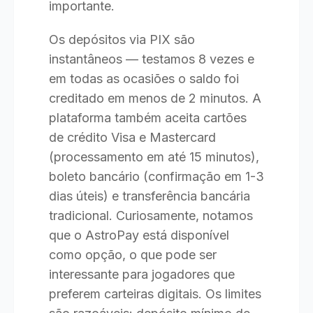
importante.
Os depósitos via PIX são
instantâneos — testamos 8 vezes e
em todas as ocasiões o saldo foi
creditado em menos de 2 minutos. A
plataforma também aceita cartões
de crédito Visa e Mastercard
(processamento em até 15 minutos),
boleto bancário (confirmação em 1-3
dias úteis) e transferência bancária
tradicional. Curiosamente, notamos
que o AstroPay está disponível
como opção, o que pode ser
interessante para jogadores que
preferem carteiras digitais. Os limites