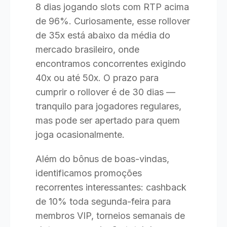
8 dias jogando slots com RTP acima
de 96%. Curiosamente, esse rollover
de 35x está abaixo da média do
mercado brasileiro, onde
encontramos concorrentes exigindo
40x ou até 50x. O prazo para
cumprir o rollover é de 30 dias —
tranquilo para jogadores regulares,
mas pode ser apertado para quem
joga ocasionalmente.
Além do bônus de boas-vindas,
identificamos promoções
recorrentes interessantes: cashback
de 10% toda segunda-feira para
membros VIP, torneios semanais de