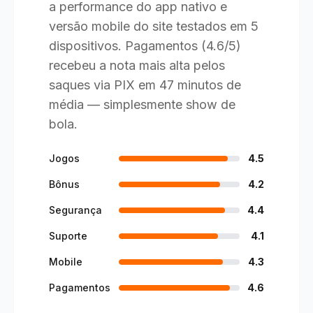
a performance do app nativo e
versão mobile do site testados em 5
dispositivos. Pagamentos (4.6/5)
recebeu a nota mais alta pelos
saques via PIX em 47 minutos de
média — simplesmente show de
bola.
Jogos
4.5
Bônus
4.2
Segurança
4.4
Suporte
4.1
Mobile
4.3
Pagamentos
4.6