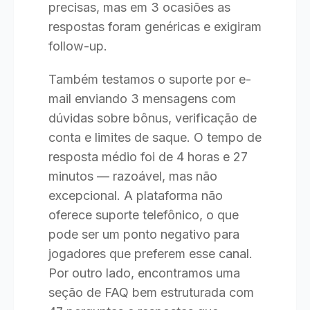
precisas, mas em 3 ocasiões as
respostas foram genéricas e exigiram
follow-up.
Também testamos o suporte por e-
mail enviando 3 mensagens com
dúvidas sobre bônus, verificação de
conta e limites de saque. O tempo de
resposta médio foi de 4 horas e 27
minutos — razoável, mas não
excepcional. A plataforma não
oferece suporte telefônico, o que
pode ser um ponto negativo para
jogadores que preferem esse canal.
Por outro lado, encontramos uma
seção de FAQ bem estruturada com