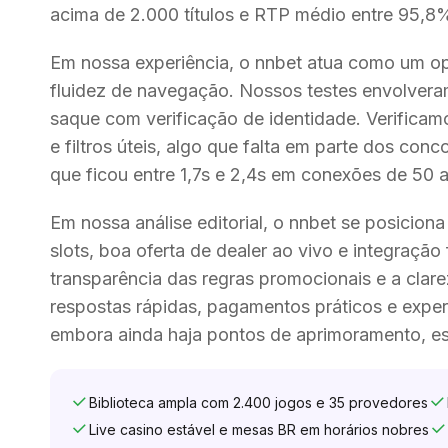
acima de 2.000 títulos e RTP médio entre 95,8
Em nossa experiência, o nnbet atua como um oper
fluidez de navegação. Nossos testes envolveram
saque com verificação de identidade. Verificam
e filtros úteis, algo que falta em parte dos co
que ficou entre 1,7s e 2,4s em conexões de 50 
Em nossa análise editorial, o nnbet se posicion
slots, boa oferta de dealer ao vivo e integraçã
transparência das regras promocionais e a clar
respostas rápidas, pagamentos práticos e experiê
embora ainda haja pontos de aprimoramento, esp
Biblioteca ampla com 2.400 jogos e 35 provedores
Live casino estável e mesas BR em horários nobres