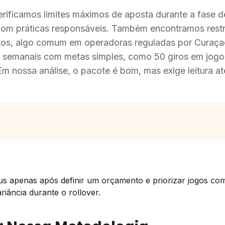
erificamos limites máximos de aposta durante a fase 
 com práticas responsáveis. Também encontramos restr
sitos, algo comum em operadoras reguladas por Curaç
s semanais com metas simples, como 50 giros em jogo
 Em nossa análise, o pacote é bom, mas exige leitura a
us apenas após definir um orçamento e priorizar jogos c
riância durante o rollover.