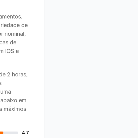
gamentos.
ariedade de
r nominal,
icas de
em iOS e
de 2 horas,
s
stuma
e abaixo em
es máximos
4.7