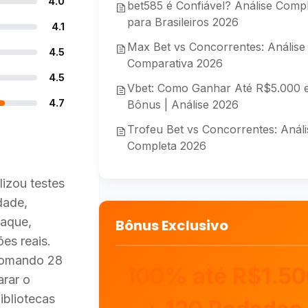
4.0
bet585 é Confiável? Análise Comp
para Brasileiros 2026
4.1
Max Bet vs Concorrentes: Análise
4.5
Comparativa 2026
4.5
Vbet: Como Ganhar Até R$5.000 
4.7
Bônus | Análise 2026
Trofeu Bet vs Concorrentes: Análi
Completa 2026
lizou testes
dade,
saque,
Bônus Exclusivo
es reais.
 somando 28
100% até R$1.50
arar o
ibliotecas