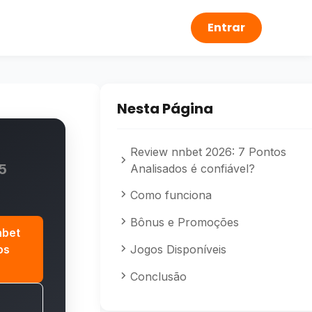
Entrar
Nesta Página
Review nnbet 2026: 7 Pontos
5
Analisados é confiável?
Como funciona
Bônus e Promoções
nbet
Jogos Disponíveis
os
Conclusão