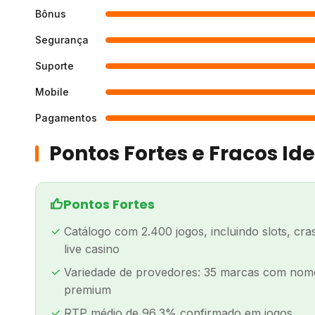
Bônus
Segurança
Suporte
Mobile
Pagamentos
Pontos Fortes e Fracos Id
Pontos Fortes
Catálogo com 2.400 jogos, incluindo slots, cra
live casino
Variedade de provedores: 35 marcas com nom
premium
RTP médio de 96,3% confirmado em jogos