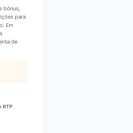
de bônus,
ições para
ao. Em
s
tenta de
om RTP