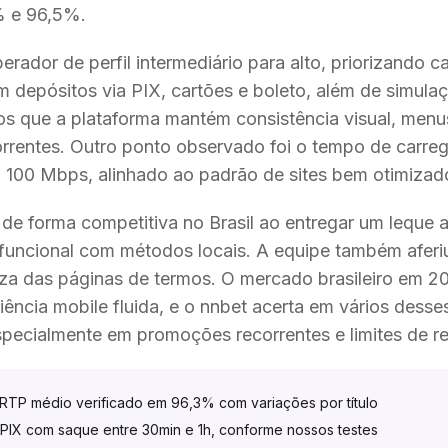
% e 96,5%.
ador de perfil intermediário para alto, priorizando c
 depósitos via PIX, cartões e boleto, além de simula
os que a plataforma mantém consistência visual, menu
ncorrentes. Outro ponto observado foi o tempo de carr
a 100 Mbps, alinhado ao padrão de sites bem otimizad
a de forma competitiva no Brasil ao entregar um leque
o funcional com métodos locais. A equipe também aferi
eza das páginas de termos. O mercado brasileiro em 2
ncia mobile fluida, e o nnbet acerta em vários desses 
ecialmente em promoções recorrentes e limites de re
RTP médio verificado em 96,3% com variações por título
PIX com saque entre 30min e 1h, conforme nossos testes