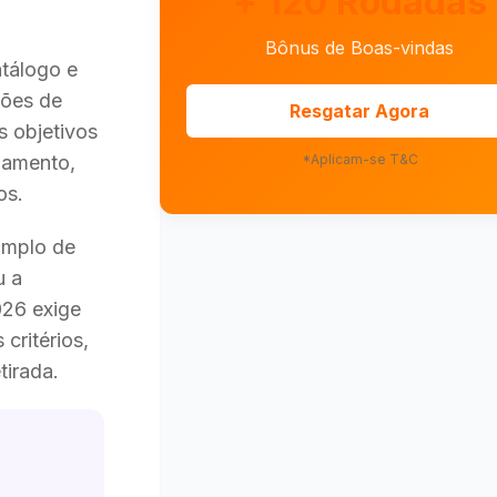
+ 120 Rodadas
Bônus de Boas-vindas
atálogo e
ções de
Resgatar Agora
s objetivos
egamento,
*Aplicam-se T&C
os.
 amplo de
u a
026 exige
critérios,
tirada.