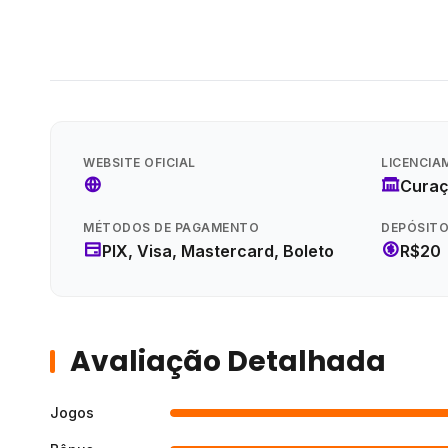
WEBSITE OFICIAL
LICENCIA
Curaç
MÉTODOS DE PAGAMENTO
DEPÓSITO
PIX, Visa, Mastercard, Boleto
R$20
Avaliação Detalhada
Jogos