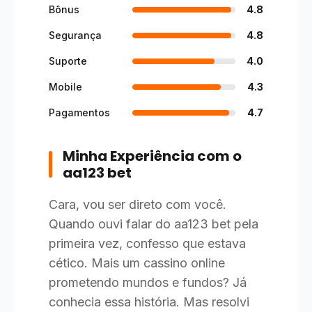
Bônus
4.8
Segurança
4.8
Suporte
4.0
Mobile
4.3
Pagamentos
4.7
Minha Experiência com o
aa123 bet
Cara, vou ser direto com você.
Quando ouvi falar do aa123 bet pela
primeira vez, confesso que estava
cético. Mais um cassino online
prometendo mundos e fundos? Já
conhecia essa história. Mas resolvi