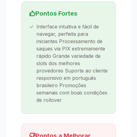
Pontos Fortes
Interface intuitiva e fácil de
navegar, perfeita para
iniciantes Processamento de
saques via PIX extremamente
rápido Grande variedade de
slots dos melhores
provedores Suporte ao cliente
responsivo em português
brasileiro Promoções
semanais com boas condições
de rollover
Pontos a Melhorar