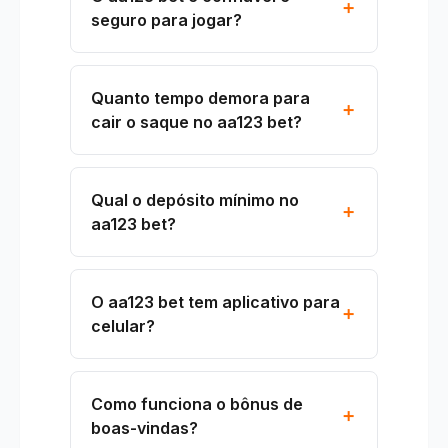
seguro para jogar?
Quanto tempo demora para
cair o saque no aa123 bet?
Qual o depósito mínimo no
aa123 bet?
O aa123 bet tem aplicativo para
celular?
Como funciona o bônus de
boas-vindas?