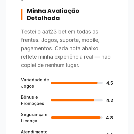
Minha Avaliação
Detalhada
Testei o aa123 bet em todas as
frentes. Jogos, suporte, mobile,
pagamentos. Cada nota abaixo
reflete minha experiência real — não
copiei de nenhum lugar.
Variedade de
4.5
Jogos
Bônus e
4.2
Promoções
Segurança e
4.8
Licença
Atendimento