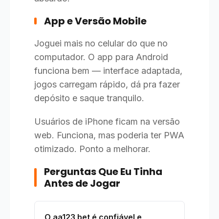
App e Versão Mobile
Joguei mais no celular do que no
computador. O app para Android
funciona bem — interface adaptada,
jogos carregam rápido, dá pra fazer
depósito e saque tranquilo.
Usuários de iPhone ficam na versão
web. Funciona, mas poderia ter PWA
otimizado. Ponto a melhorar.
Perguntas Que Eu Tinha
Antes de Jogar
O aa123 bet é confiável e