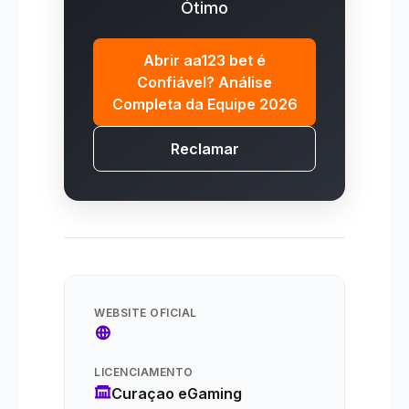
Ótimo
Abrir aa123 bet é
Confiável? Análise
Completa da Equipe 2026
Reclamar
WEBSITE OFICIAL
LICENCIAMENTO
Curaçao eGaming