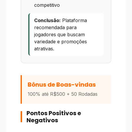
competitivo
Conclusão:
Plataforma
recomendada para
jogadores que buscam
variedade e promoções
atrativas.
Bônus de Boas-vindas
100% até R$500 + 50 Rodadas
Pontos Positivos e
Negativos