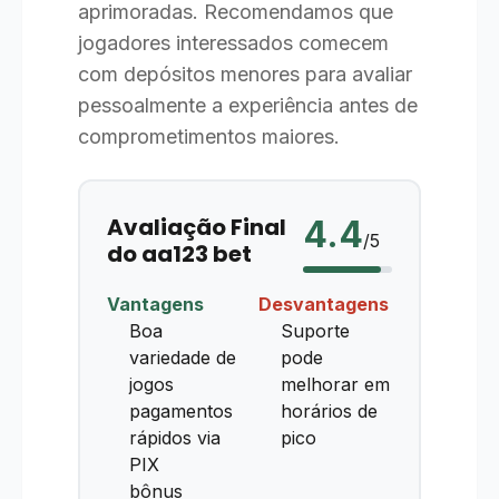
aprimoradas. Recomendamos que
jogadores interessados comecem
com depósitos menores para avaliar
pessoalmente a experiência antes de
comprometimentos maiores.
Avaliação Final
4.4
/5
do aa123 bet
Vantagens
Desvantagens
Boa
Suporte
variedade de
pode
jogos
melhorar em
pagamentos
horários de
rápidos via
pico
PIX
bônus