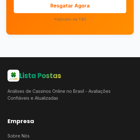
Resgatar Agora
*Aplicam-se T&C
Lista Postas
Análises de Cassinos Online no Brasil - Avaliações
Confiáveis e Atualizadas
Empresa
Sobre Nós