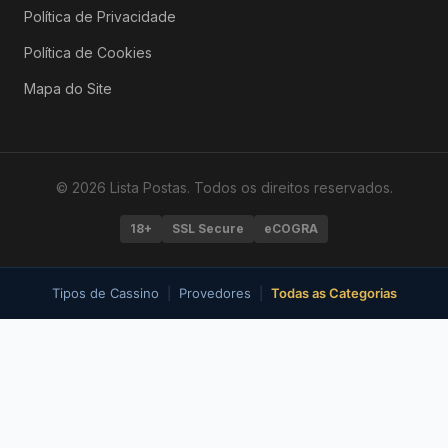
Política de Privacidade
Política de Cookies
Mapa do Site
© 2026 Lista Postas. Todos os direitos reservados.
18+
SSL Secure
eCOGRA
Tipos de Cassino
|
Provedores
|
Todas as Categorias