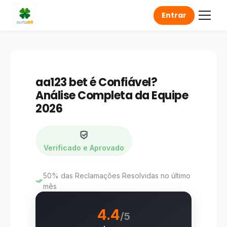
Entrar
aa123 bet é Confiável?
Análise Completa da Equipe
2026
Verificado e Aprovado
50% das Reclamações Resolvidas no último
mês
4.4
/5