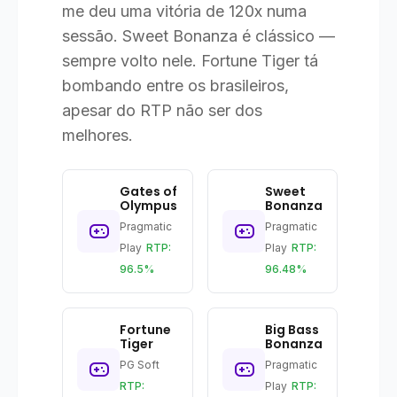
me deu uma vitória de 120x numa
sessão. Sweet Bonanza é clássico —
sempre volto nele. Fortune Tiger tá
bombando entre os brasileiros,
apesar do RTP não ser dos
melhores.
Gates of
Sweet
Olympus
Bonanza
Pragmatic
Pragmatic
Play
RTP:
Play
RTP:
96.5%
96.48%
Fortune
Big Bass
Tiger
Bonanza
PG Soft
Pragmatic
RTP:
Play
RTP: