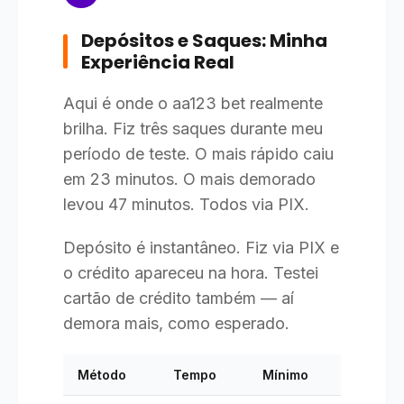
Depósitos e Saques: Minha
Experiência Real
Aqui é onde o aa123 bet realmente
brilha. Fiz três saques durante meu
período de teste. O mais rápido caiu
em 23 minutos. O mais demorado
levou 47 minutos. Todos via PIX.
Depósito é instantâneo. Fiz via PIX e
o crédito apareceu na hora. Testei
cartão de crédito também — aí
demora mais, como esperado.
Método
Tempo
Mínimo