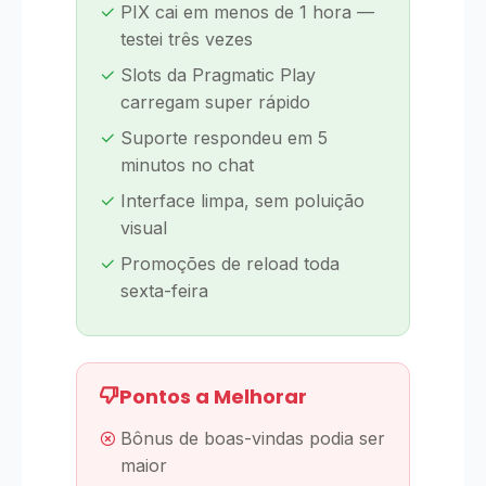
PIX cai em menos de 1 hora —
testei três vezes
Slots da Pragmatic Play
carregam super rápido
Suporte respondeu em 5
minutos no chat
Interface limpa, sem poluição
visual
Promoções de reload toda
sexta-feira
Pontos a Melhorar
Bônus de boas-vindas podia ser
maior