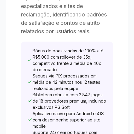
especializados e sites de
reclamação, identificando padrões
de satisfação e pontos de atrito
relatados por usuários reais.
Bônus de boas-vindas de 100% até
R$5.000 com rollover de 35x,
competitivo frente à média de 40x
do mercado
Saques via PIX processados em
média de 42 minutos nos 12 testes
realizados pela equipe
Biblioteca robusta com 2.847 jogos
de 18 provedores premium, incluindo
exclusivos PG Soft
Aplicativo nativo para Android e iOS
com desempenho superior ao site
mobile
Suporte 24/7 em português com