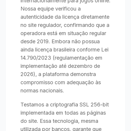
internacionalmente para jogos online.
Nossa equipe verificou a
autenticidade da licença diretamente
no site regulador, confirmando que a
operadora está em situação regular
desde 2019. Embora não possua
ainda licença brasileira conforme Lei
14.790/2023 (regulamentação em
implementação até dezembro de
2026), a plataforma demonstra
compromisso com adequação às
normas nacionais.
Testamos a criptografia SSL 256-bit
implementada em todas as páginas
do site. Essa tecnologia, mesma
utilizada por bancos, garante que