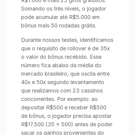
R$1.000 e mais 25 giros gratuitos.
Somando os três níveis, o jogador
pode acumular até R$5.000 em
bônus mais 50 rodadas grátis.
Durante nossos testes, identificamos
que o requisito de rollover é de 35x
o valor do bônus recebido. Esse
número fica abaixo da média do
mercado brasileiro, que oscila entre
40x e 50x segundo levantamento
que realizamos com 23 cassinos
concorrentes. Por exemplo: ao
depositar R$500 e receber R$500
de bônus, o jogador precisa apostar
R$17.500 (35 x 500) antes de poder
sacar os ganhos provenientes do