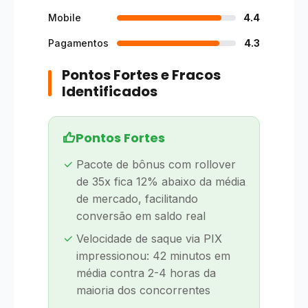
Mobile
4.4
Pagamentos
4.3
Pontos Fortes e Fracos
Identificados
Pontos Fortes
Pacote de bônus com rollover
de 35x fica 12% abaixo da média
de mercado, facilitando
conversão em saldo real
Velocidade de saque via PIX
impressionou: 42 minutos em
média contra 2-4 horas da
maioria dos concorrentes