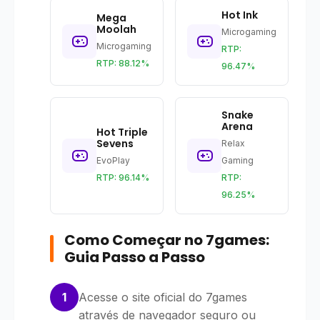
Hot Ink
Mega
Moolah
Microgaming
Microgaming
RTP:
RTP: 88.12%
96.47%
Snake
Arena
Hot Triple
Sevens
Relax
EvoPlay
Gaming
RTP: 96.14%
RTP:
96.25%
Como Começar no 7games:
Guia Passo a Passo
1
Acesse o site oficial do 7games
através de navegador seguro ou