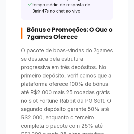
tempo médio de resposta de
3min47s no chat ao vivo
Bônus e Promoções: O Que o
7games Oferece
O pacote de boas-vindas do 7games
se destaca pela estrutura
progressiva em três depósitos. No
primeiro depósito, verificamos que a
plataforma oferece 100% de bônus
até R$2.000 mais 25 rodadas grátis
no slot Fortune Rabbit da PG Soft. O
segundo depósito garante 50% até
R$2.000, enquanto o terceiro
completa o pacote com 25% até