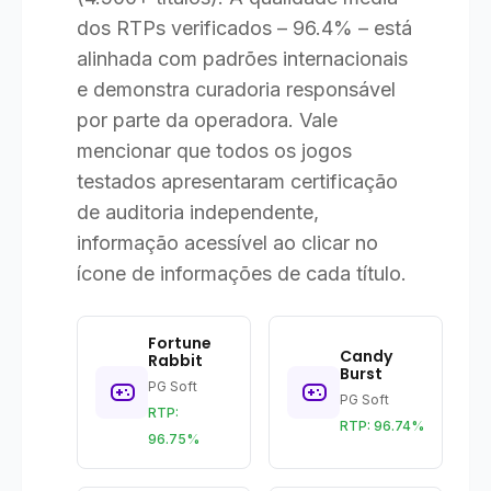
dos RTPs verificados – 96.4% – está
alinhada com padrões internacionais
e demonstra curadoria responsável
por parte da operadora. Vale
mencionar que todos os jogos
testados apresentaram certificação
de auditoria independente,
informação acessível ao clicar no
ícone de informações de cada título.
Fortune
Candy
Rabbit
Burst
PG Soft
PG Soft
RTP:
RTP: 96.74%
96.75%