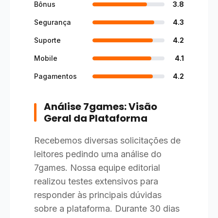
Bônus
3.8
Segurança
4.3
Suporte
4.2
Mobile
4.1
Pagamentos
4.2
Análise 7games: Visão
Geral da Plataforma
Recebemos diversas solicitações de
leitores pedindo uma análise do
7games. Nossa equipe editorial
realizou testes extensivos para
responder às principais dúvidas
sobre a plataforma. Durante 30 dias