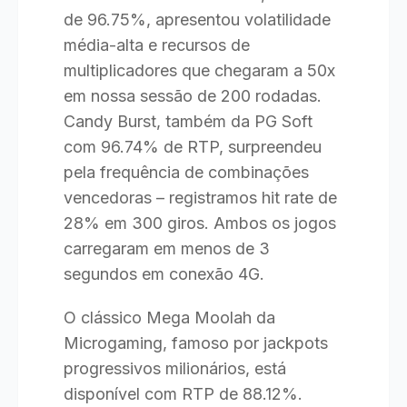
de 96.75%, apresentou volatilidade
média-alta e recursos de
multiplicadores que chegaram a 50x
em nossa sessão de 200 rodadas.
Candy Burst, também da PG Soft
com 96.74% de RTP, surpreendeu
pela frequência de combinações
vencedoras – registramos hit rate de
28% em 300 giros. Ambos os jogos
carregaram em menos de 3
segundos em conexão 4G.
O clássico Mega Moolah da
Microgaming, famoso por jackpots
progressivos milionários, está
disponível com RTP de 88.12%.