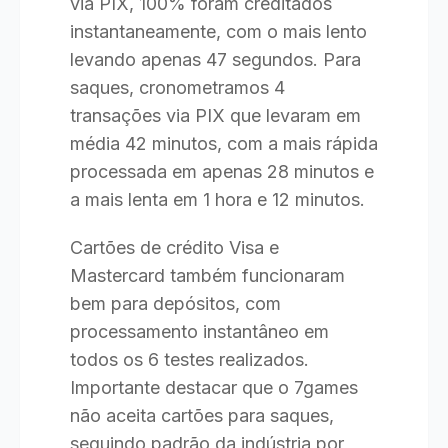
via PIX, 100% foram creditados
instantaneamente, com o mais lento
levando apenas 47 segundos. Para
saques, cronometramos 4
transações via PIX que levaram em
média 42 minutos, com a mais rápida
processada em apenas 28 minutos e
a mais lenta em 1 hora e 12 minutos.
Cartões de crédito Visa e
Mastercard também funcionaram
bem para depósitos, com
processamento instantâneo em
todos os 6 testes realizados.
Importante destacar que o 7games
não aceita cartões para saques,
seguindo padrão da indústria por